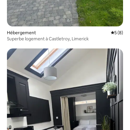
Hébergement
Évaluatio
5 (8)
Superbe logement à Castletroy, Limerick