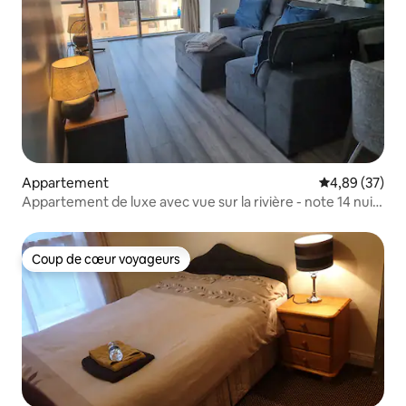
Appartement
Évaluation mo
4,89 (37)
Appartement de luxe avec vue sur la rivière - note 14 nuit
min
Coup de cœur voyageurs
Coup de cœur voyageurs