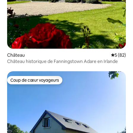
Château
Évaluation
5 (82)
Château historique de Fanningstown Adare en Irlande
Coup de cœur voyageurs
Coup de cœur voyageurs