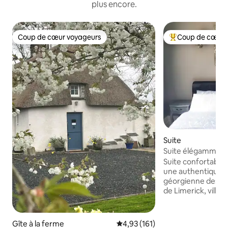
plus encore.
Coup de cœur voyageurs
Coup de cœur 
Coup de cœur voyageurs
Coups de cœur vo
Suite
Suite élégamment 
Limerick historiqu
Suite confortable
une authentique m
géorgienne des a
de Limerick, ville 
Wild Atlantic Way.
maison élégante a
chauffage au sol. 
Gîte à la ferme
Évaluation moyenne sur la base 
4,93 (161)