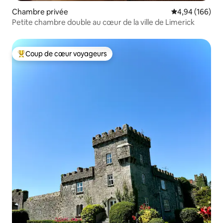
Chambre privée
Évaluation moy
4,94 (166)
Petite chambre double au cœur de la ville de Limerick
Coup de cœur voyageurs
Coups de cœur voyageurs les plus appréciés