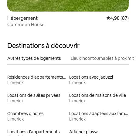
Hébergement
Évaluation mo
4,98 (87)
Cummeen House
Destinations à découvrir
Autres types de logements
Lieux incontournables à proximit
Résidences d'appartements en location
Locations avec jacuzzi
Limerick
Limerick
Locations de suites privées
Locations de maisons de ville
Limerick
Limerick
Chambres d'hôtes
Locations adaptées aux familles
Limerick
Limerick
Locations d'appartements
Afficher plus