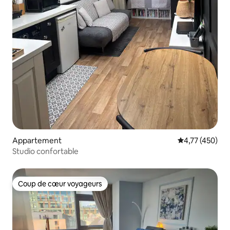
Appartement
Évaluation moy
4,77 (450)
Studio confortable
Coup de cœur voyageurs
Coup de cœur voyageurs