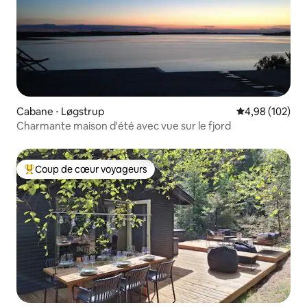
Cabane ⋅ Løgstrup
Évaluation moy
4,98 (102)
Charmante maison d'été avec vue sur le fjord
Coup de cœur voyageurs
Coups de cœur voyageurs les plus appréciés