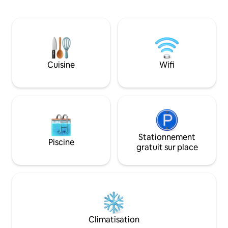
paisible et tranquille. La maison de
nouvellement const
vacances est située au milieu de la
situé au fond de n
nature, et vous vous réveillerez avec le
villa privée aux c
bruit des vagues et la faune à proximité.
systèmes de sentie
La maison de thé fait partie du manoir
forêt et de la plag
Eskjær Hovedgaard, et se trouve donc
l'eau (10 min à pied)
dans le prolongement d'un cadre
Glyngøre où vous 
Cuisine
Wifi
magnifique et historique. Voir
magasins et des restaura
www.eskjaer-hovedgaard.com. La
contient réfrigér
maison est en elle-même simplement
four, plaques de cu
meublée, mais répond à tous les besoins
électrique, cafetiè
quotidiens. Mon logement est idéal pour
les couples et aux touristes de nature et
de culture.
Stationnement
Piscine
gratuit sur place
Climatisation