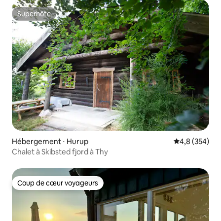
Superhôte
Superhôte
Hébergement ⋅ Hurup
Évaluation mo
4,8 (354)
Chalet à Skibsted fjord à Thy
Coup de cœur voyageurs
Coup de cœur voyageurs