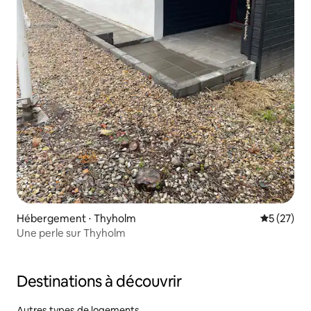
Hébergement ⋅ Thyholm
Évaluation
5 (27)
Une perle sur Thyholm
Destinations à découvrir
Autres types de logements