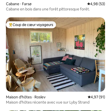
Cabane ⋅ Farsø
Évaluation mo
4,98 (53)
Cabane en bois dans une forêt pittoresque forêt.
Coup de cœur voyageurs
Coups de cœur voyageurs les plus appréciés
Maison d'hôtes ⋅ Roslev
Évaluation mo
4,97 (91)
Maison d'hôtes récente avec vue sur Lyby Strand