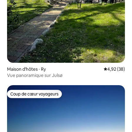
Maison d'hôtes ⋅ Ry
Évaluation mo
4,92 (38)
Vue panoramique sur Julsø
Coup de cœur voyageurs
Coup de cœur voyageurs