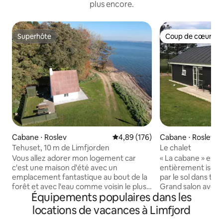
plus encore.
Superhôte
Coup de cœur vo
Superhôte
Coup de cœur vo
Cabane ⋅ Roslev
Évaluation moyenne sur la base 
4,89 (176)
Cabane ⋅ Roslev
Tehuset, 10 m de Limfjorden
Le chalet
Vous allez adorer mon logement car
« La cabane » est 
c'est une maison d'été avec un
entièrement isolé
emplacement fantastique au bout de la
par le sol dans to
forêt et avec l'eau comme voisin le plus
Grand salon avec c
Équipements populaires dans les
proche à quelques mètres de la porte
lit), une chambre (
d'entrée. La maison est située sur la
toilettes avec baig
locations de vacances à Limfjord
plage, et c'est un endroit idyllique,
« La cabane » est 