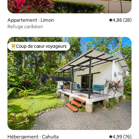
Appartement ⋅ Limon
Évaluation mo
4,86 (28)
Refuge caribéen
Coup de cœur voyageurs
Coups de cœur voyageurs les plus appréciés
Hébergement ⋅ Cahuita
Évaluation mo
4,99 (76)