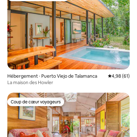
Hébergement ⋅ Puerto Viejo de Talamanca
Évaluation mo
4,98 (61)
La maison des Howler
Coup de cœur voyageurs
Coup de cœur voyageurs