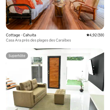
Cottage ⋅ Cahuita
Évaluation mo
4,92 (59)
Casa Ara près des plages des Caraïbes
Superhôte
Superhôte