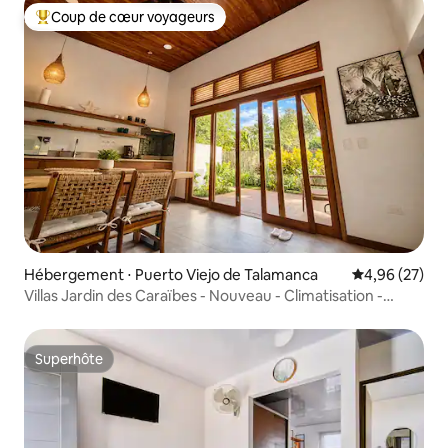
Coup de cœur voyageurs
Coups de cœur voyageurs les plus appréciés
Hébergement ⋅ Puerto Viejo de Talamanca
Évaluation mo
4,96 (27)
Villas Jardin des Caraïbes - Nouveau - Climatisation -
Starlink - Parking
Superhôte
Superhôte