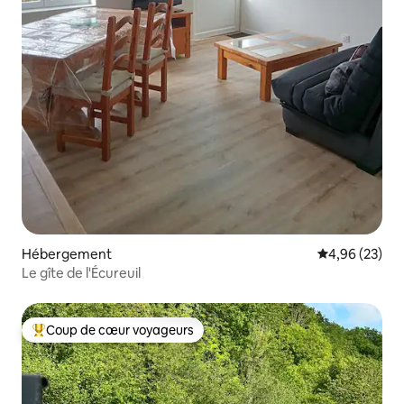
Hébergement
Évaluation mo
4,96 (23)
Le gîte de l'Écureuil
Coup de cœur voyageurs
Coups de cœur voyageurs les plus appréciés