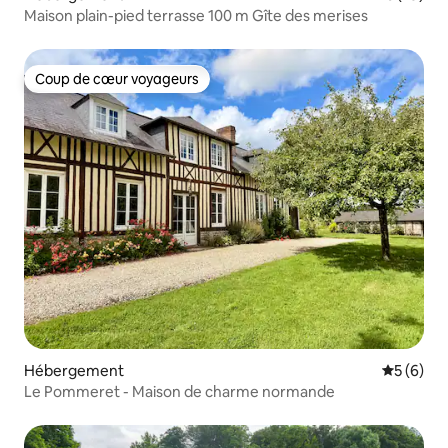
Maison plain-pied terrasse 100 m Gîte des merises
Coup de cœur voyageurs
Coup de cœur voyageurs
Hébergement
Évaluatio
5 (6)
Le Pommeret - Maison de charme normande