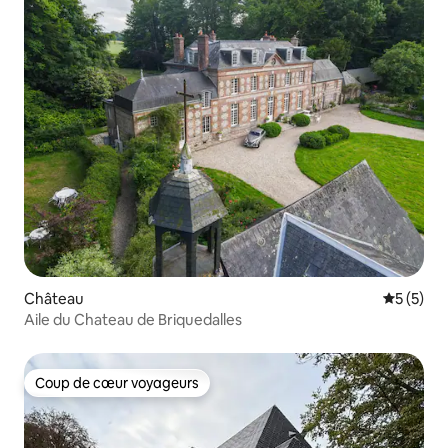
Château
Évaluatio
5 (5)
Aile du Chateau de Briquedalles
Coup de cœur voyageurs
Coup de cœur voyageurs