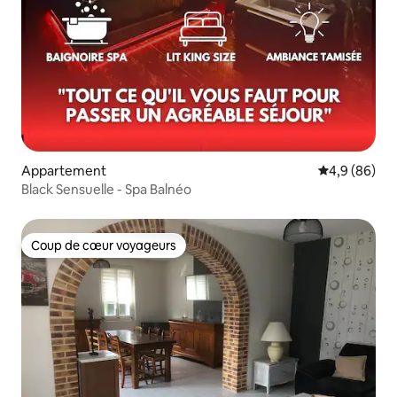
Appartement
Évaluation m
4,9 (86)
Black Sensuelle - Spa Balnéo
Coup de cœur voyageurs
Coup de cœur voyageurs