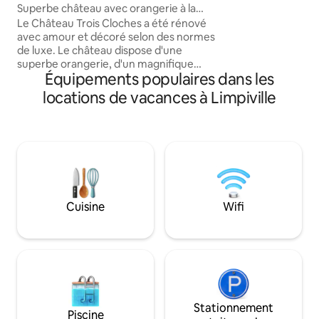
moins de 10 min. 
Superbe château avec orangerie à la
sera bien expliqué
campagne
Le Château Trois Cloches a été rénové
mes messages (apr
avec amour et décoré selon des normes
), afin que vous n
de luxe. Le château dispose d'une
en tête, pour facil
superbe orangerie, d'un magnifique
Draps, serviettes 
Équipements populaires dans les
salon, d'une salle à manger, d'une cuisine
fournis
et d'un grand jardin. Parfait pour les
locations de vacances à Limpiville
grands groupes à la recherche d'une
escapade. 8 chambres et 5 salles de
bain, plus wc. ** Le prix que vous voyez
est réduit, car une partie du jardin est en
cours de restauration et une piscine
naturelle est en cours de
construction* Le reste du château a de
magnifiques finitions de haut niveau.
Cuisine
Wifi
Votre réservation permet de poursuivre
les travaux de restauration *
Stationnement
Piscine