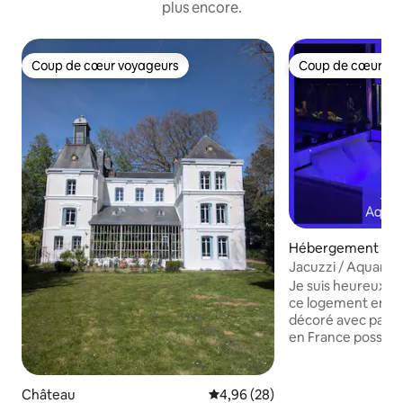
plus encore.
Coup de cœur voyageurs
Coup de cœur vo
Coup de cœur voyageurs
Coup de cœur vo
Hébergement
Jacuzzi / Aquariu
Je suis heureux de
ce logement enti
décoré avec passi
en France posséda
info l'aquarium ne 
N'hésitez pas à m
questions. je rép
Château
Évaluation moyenne sur la base
4,96 (28)