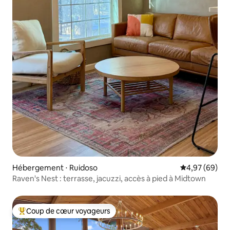
Hébergement ⋅ Ruidoso
Évaluation mo
4,97 (69)
Raven's Nest : terrasse, jacuzzi, accès à pied à Midtown
Coup de cœur voyageurs
Coups de cœur voyageurs les plus appréciés