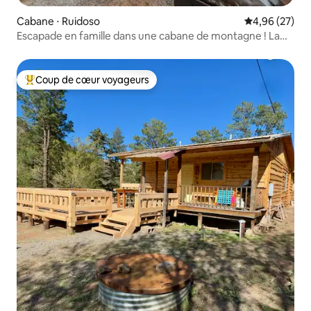
Cabane ⋅ Ruidoso
Évaluation mo
4,96 (27)
Escapade en famille dans une cabane de montagne ! La
beauté du haut du canyon
Coup de cœur voyageurs
Coups de cœur voyageurs les plus appréciés