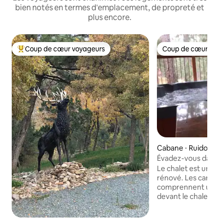
bien notés en termes d'emplacement, de propreté et
plus encore.
Coup de cœur voyageurs
Coup de cœur vo
Coups de cœur voyageurs les plus appréciés
Coup de cœur vo
Cabane ⋅ Ruidoso
Évadez-vous dans 
de l'UpperCanyon 
Le chalet est un c
rénové. Les caract
comprennent une 
devant le chalet a
deuxième terrasse 
avec un jacuzzi pri