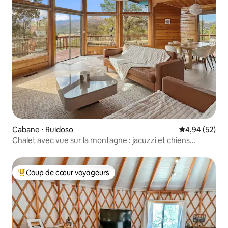
Cabane ⋅ Ruidoso
Évaluation mo
4,94 (52)
Chalet avec vue sur la montagne : jacuzzi et chiens
acceptés gratuitement
Coup de cœur voyageurs
Coups de cœur voyageurs les plus appréciés