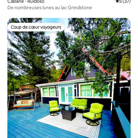
Cabane ⋅ Ruidoso
Évaluation
5 (37)
De nombreuses lunes au lac Grindstone
Coup de cœur voyageurs
Coup de cœur voyageurs