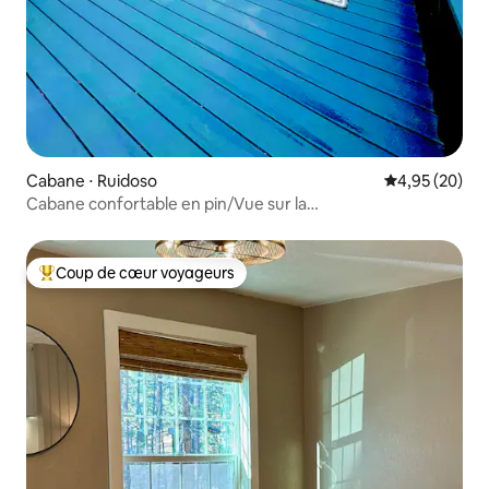
Cabane ⋅ Ruidoso
Évaluation mo
4,95 (20)
Cabane confortable en pin/Vue sur la
montagne/Midtown/Ski Apache
Coup de cœur voyageurs
Coups de cœur voyageurs les plus appréciés