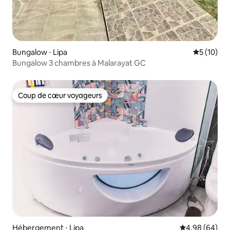
Bungalow ⋅ Lipa
Évaluation
5 (10)
Bungalow 3 chambres à Malarayat GC
Coup de cœur voyageurs
Coup de cœur voyageurs
Hébergement ⋅ Lipa
Évaluation mo
4,98 (64)