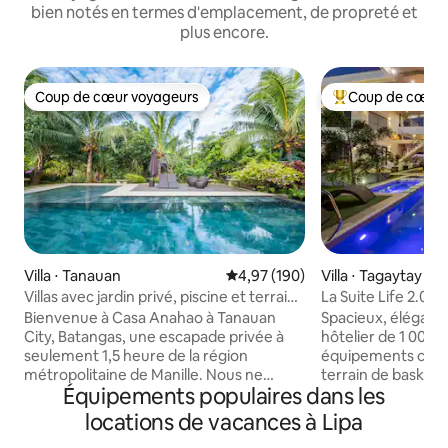
bien notés en termes d'emplacement, de propreté et
plus encore.
Coup de cœur voyageurs
Coup de cœur 
Coup de cœur voyageurs
Coups de cœur vo
Villa ⋅ Tanauan
Évaluation moyenne sur la base 
4,97 (190)
Villa ⋅ Tagaytay
Villas avec jardin privé, piscine et terrain
La Suite Life 2.0 a
de pickleball
cinéma et court
Bienvenue à Casa Anahao à Tanauan
Spacieux, élégan
City, Batangas, une escapade privée à
hôtelier de 1 000 
seulement 1,5 heure de la région
équipements comm
métropolitaine de Manille. Nous ne
terrain de basket-b
Équipements populaires dans les
sommes pas simplement une maison
cinéma, une salle 
avec une piscine, mais un superbe
Idéal pour les prép
locations de vacances à Lipa
groupe de villas réparties dans un jardin
anniversaires ou u