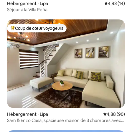
Hébergement ⋅ Lipa
Évaluation mo
4,93 (14)
Séjour à la Villa Peña
Coup de cœur voyageurs
Coups de cœur voyageurs les plus appréciés
Hébergement ⋅ Lipa
Évaluation mo
4,88 (90)
Sam & Enzo Casa, spacieuse maison de 3 chambres avec
baignoire