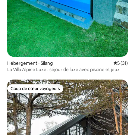
Hébergement ⋅ Silang
Évaluation
5 (31)
La Villa Alpine Luxe : séjour de luxe avec piscine et jeux
Coup de cœur voyageurs
Coup de cœur voyageurs