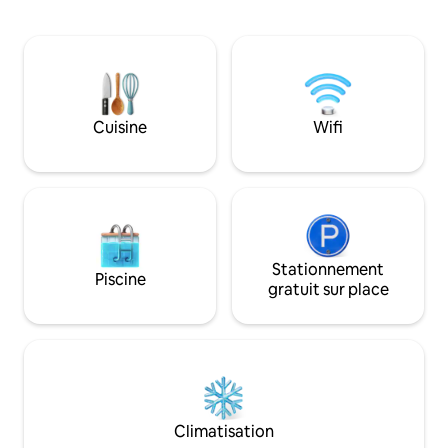
luxuriant et vaste. Profitez de l'utilisation
Imaginez avoir un 
exclusive de l'ensemble du complexe ;
type clubhouse po
nous n'accueillons qu'un groupe à la fois.
au long de votre s
Notre tarif de base couvre
10 voitures, parfai
25 personnes, avec une capacité
groupes. Notre pe
maximale de 40 personnes (des frais
prêt à vous aider,
supplémentaires s'appliquent).
SUPPLÉMENTAIRES.
Cuisine
Wifi
Équipements : terrain de basket-ball
entièrement ferm
(convertible en Pickleball !), karaoké,
clôture privée av
salle à manger, billard, ping-pong, cuisine
vidéosurveillance 
et aire de jeux, etc.
Stationnement
Piscine
gratuit sur place
Climatisation