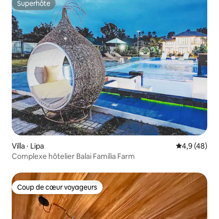
Superhôte
Superhôte
Villa ⋅ Lipa
Évaluation m
4,9 (48)
Complexe hôtelier Balai Familia Farm
Coup de cœur voyageurs
Coup de cœur voyageurs