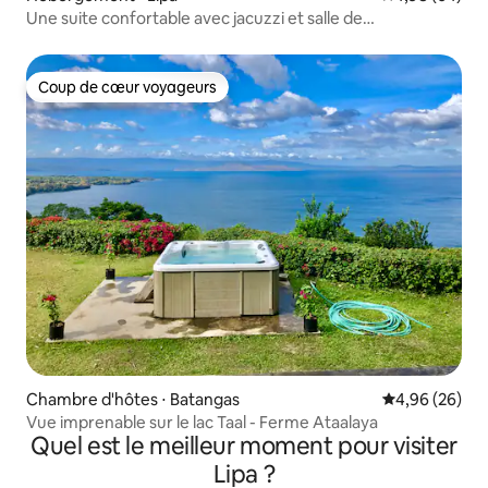
Une suite confortable avec jacuzzi et salle de
divertissement
Coup de cœur voyageurs
Coup de cœur voyageurs
Chambre d'hôtes ⋅ Batangas
Évaluation mo
4,96 (26)
Vue imprenable sur le lac Taal - Ferme Ataalaya
Quel est le meilleur moment pour visiter
Lipa ?