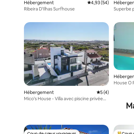
Hébergement
Évaluation moyenne sur
4,93 (54)
Héberge
Ribeira D'Ilhas Surfhouse
Superbe p
piscine 
Héberge
House O P
Ericeira
Hébergement
Évaluation moyenn
5 (4)
Mico's House - Villa avec piscine privée
Ma
près de la plage
Coup de cœur voyageurs
Coup 