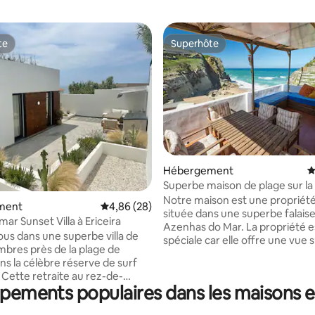
te
Superhôte
te
Superhôte
 la base de 79 commentaires : 4,97 sur 5
Hébergement
É
Superbe maison de plage sur la 
Notre maison est une propriét
ment
Évaluation moyenne sur la base de 28 commen
4,86 (28)
située dans une superbe falaise
ar Sunset Villa à Ericeira
Azenhas do Mar. La propriété e
us dans une superbe villa de
spéciale car elle offre une vue 
bres près de la plage de
depuis chaque chambre, avec 
ns la célèbre réserve de surf
terrasse extérieure spacieuse
. Cette retraite au rez-de-
suspendue sur la mer, où vous
uipements populaires dans les maisons 
 est magnifiquement équipée
vous détendre, dîner et profiter
nfort, avec un mobilier
belle vue sur l'océan Atlantique