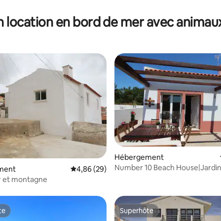
n location en bord de mer avec animau
Hébergement
Number 10 Beach House|Jardi
r la base de 61 commentaires : 4,95 sur 5
ment
Évaluation moyenne sur la base de 29 commen
4,86 (29)
proximité de la plage
r et montagne
te
Superhôte
te
Superhôte