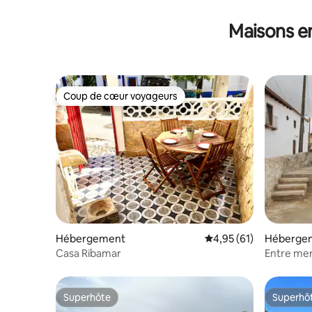
Maisons e
Coup de cœur voyageurs
Coup de cœur voyageurs
Hébergement
Évaluation moyenne su
4,95 (61)
Héberge
Casa Ribamar
Entre me
Superhôte
Superhô
Superhôte
Superhô