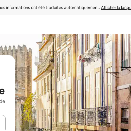
nes informations ont été traduites automatiquement. 
Afficher la lang
ge
 de
hes vers le haut et vers le bas pour les parcourir ou en appuyant et en fai