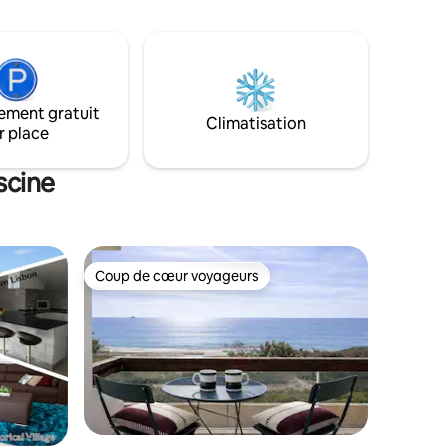
ardant par
restaurants, des sentiers de randonnée
utant
et des attractions locales, ce qui garantit
ement
non seulement la commodité, mais aussi
 de
la possibilité de découvrir les merveilles
gais et
d'Azenhas do Mar et de ses environs.
ue vous
ement gratuit
re.
Climatisation
r place
scine
Coup de cœur voyageurs
Coup de cœur voyageurs