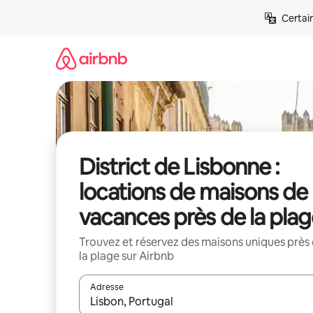
Aller
Certai
directement
au
contenu
District de Lisbonne :
locations de maisons de
vacances près de la pla
Trouvez et réservez des maisons uniques près
la plage sur Airbnb
Adresse
Lorsque les résultats s'affichent, utilisez les flèc