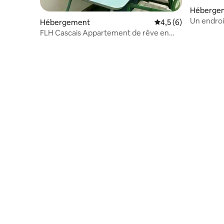
Héberge
Un endroit
Hébergement
Évaluation moyenne 
4,5 (6)
falaise ~
FLH Cascais Appartement de rêve en
bord de mer