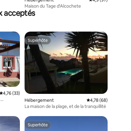
Maison du Tage d'Alcochete
x acceptés
Superhôte
Superhôte
Évaluation moyenne sur la base de 33 commentaires : 4,76 sur 5
4,76 (33)
n
taires : 4,86 sur 5
Hébergement
Évaluation moyenne su
4,78 (68)
La maison de la plage, et de la tranquillité
Superhôte
Superhôte