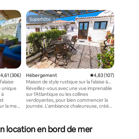
Héberge
Superhôte
Superhô
Superhôte
Superhô
• Magella
avec vue 
Villa exc
l'océan, a
ouvrant s
mer, avec
hamac, 3)
et 5) cui
domaine 
terrain de
valuation moyenne sur la base de 306 commentaires : 4,61 sur 5
4,61 (306)
Hébergement
Évaluation moyenne sur
4,83 (107)
Accès à p
falaise
Maison de style rustique sur la falaise à
surf, cent
Azenhas do Mar
é unique
Réveillez-vous avec une vue imprenable
Comprend
taires : 4,86 sur 5
 à
sur l'Atlantique ou les collines
des produ
st
verdoyantes, pour bien commencer la
avec des 
sur la mer
journée. L'ambiance chaleureuse, créée
une
par un décor rustique, crée un
environnement charmant, parfait pour
 pourrez
des moments de sérénité. Idéalement
en location en bord de mer
 de la
situés, nous sommes à quelques pas de
.
la plage et à proximité immédiate des