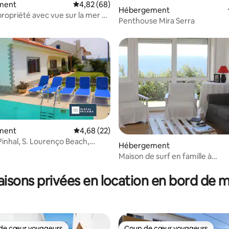
 la base de 54 commentaires : 4,93 sur 5
ment
Évaluation moyenne sur la base de 68 commen
4,82 (68)
Hébergement
ropriété avec vue sur la mer et
Penthouse Mira Serra
à débordement
ment
Évaluation moyenne sur la base de 22 commen
4,68 (22)
inhal, S. Lourenço Beach,
Hébergement
Maison de surf en famille à
e sur la base de 4 commentaires : 5 sur 5
Ribamar/Ericeira
isons privées en location en bord de 
de cœur voyageurs
Coup de cœur voyageurs