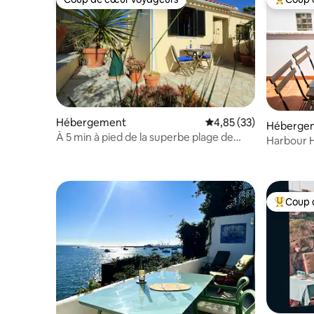
Coup de cœur voyageurs
Coups de
Hébergement
Évaluation moyenne su
4,85 (33)
Héberge
À 5 min à pied de la superbe plage de
Harbour H
Praia das Macas
Coup 
Coups de