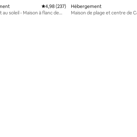
ment
Évaluation moyenne sur la base de 237 commen
4,98 (237)
Hébergement
 au soleil - Maison à flanc de
Maison de plage et centre de C
sur la base de 6 commentaires : 4,5 sur 5
 Azenhas do Mar