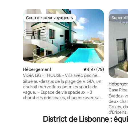
Coup de cœur voyageurs
Superhô
Coup de cœur voyageurs
Superhô
Hébergement
Évaluation moyenne sur
4,97 (79)
ViGiA LiGHTHOUSE - Villa avec piscine
chauffée et vue sur l'océan
Situé au-dessus de la plage de VIGIA, un
Héberge
endroit merveilleux pour les sports de
Casa Ribam
vague. > Espace de vie spacieux > 3
Évadez-vo
chambres principales, chacune avec salle
deux cham
de bains privée > Piscine privée chauffée
Coxos, da
(≈30 degrés en haute saison, ≈20 en
d'Ericeira
basse saison) > À moins de 5 min à pied
District de Lisbonne : éq
chaussée
des falaises et de la plage de sable fin
pour le co
> Cuisine entièrement équipée