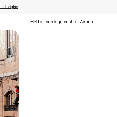
ue d'origine
Mettre mon logement sur Airbnb
sant glisser.