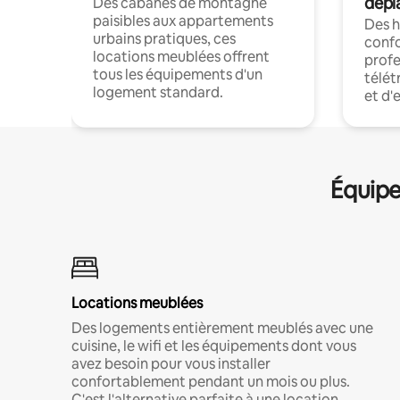
dépl
Des cabanes de montagne
paisibles aux appartements
Des 
urbains pratiques, ces
confo
locations meublées offrent
profe
tous les équipements d'un
télét
logement standard.
et d'
Équipe
Locations meublées
Des logements entièrement meublés avec une
cuisine, le wifi et les équipements dont vous
avez besoin pour vous installer
confortablement pendant un mois ou plus.
C'est l'alternative parfaite à une location