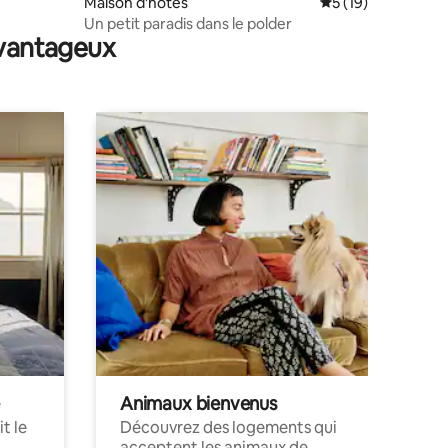
Maison d'hôtes
Évaluation moyenne
5 (19)
Un petit paradis dans le polder
avantageux
Animaux bienvenus
t le
Découvrez des logements qui
acceptent les animaux de