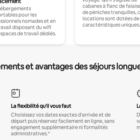
acement
cabanes à flanc de falais
hébergements
de péniches tranquilles, 
rtables pour les
locations sont dotées de
ssionnels nomades et en
caractéristiques uniques
ravail disposant du wifi
espaces de travail dédiés.
ments et avantages des séjours longu
La flexibilité qu'il vous faut
L
Choisissez vos dates exactes d'arrivée et de
D
départ puis réservez facilement en ligne, sans
v
engagement supplémentaire ni formalités
m
administratives.*