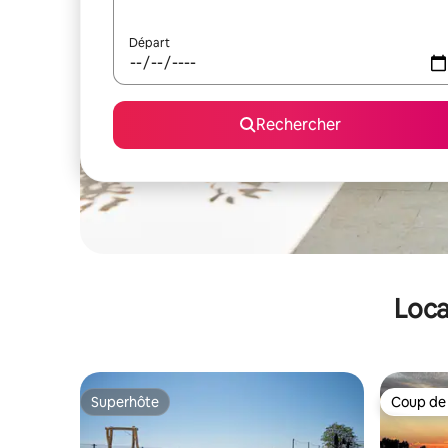
Départ
Rechercher
Loca
Superhôte
Coup de
Superhôte
Coup de