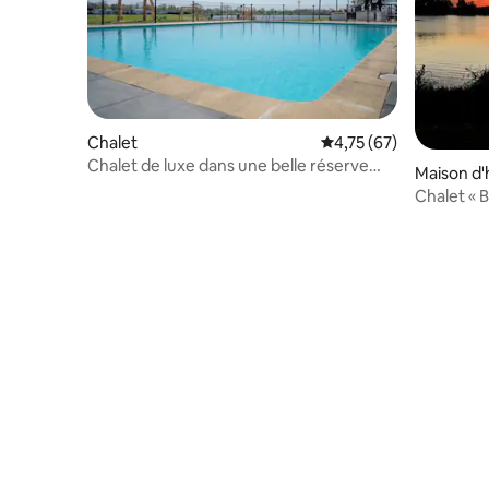
Chalet
Évaluation moyenne su
4,75 (67)
Chalet de luxe dans une belle réserve
Maison d'
naturelle
Chalet « 