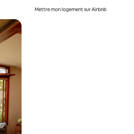
Mettre mon logement sur Airbnb
sant glisser.