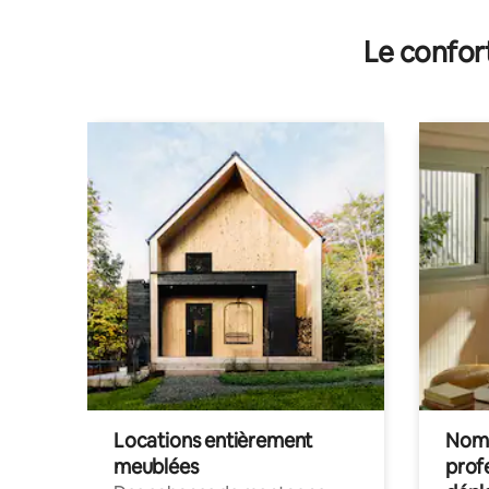
Le confor
Locations entièrement
Noma
meublées
prof