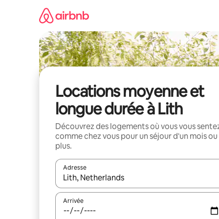
Aller
directement
au
contenu
Locations moyenne et
longue durée à Lith
Découvrez des logements où vous vous sente
comme chez vous pour un séjour d'un mois ou
plus.
Adresse
Lorsque les résultats s'affichent, utilisez les flèc
Arrivée