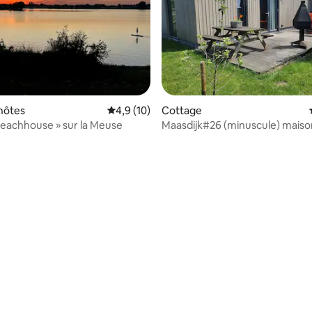
r la base de 67 commentaires : 4,75 sur 5
hôtes
Évaluation moyenne sur la base de 10 comm
4,9 (10)
Cottage
Beachhouse » sur la Meuse
Maasdijk#26 (minuscule) maiso
sauna