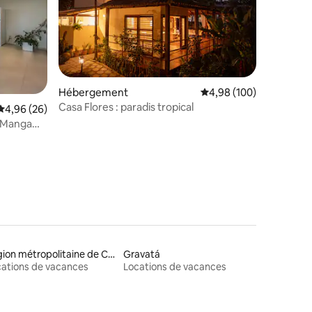
Hébergement
Évaluation moyenne sur
4,98 (100)
Casa Flores : paradis tropical
Évaluation moyenne sur la base de 26 commentaires : 4,96 sur 5
4,96 (26)
mmentaires : 5 sur 5
 Manga
Région métropolitaine de Campina Grande
Gravatá
ations de vacances
Locations de vacances