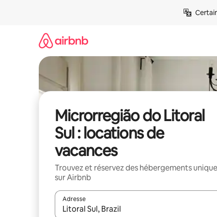
Aller
Certai
directement
au
contenu
Microrregião do Litoral
Sul : locations de
vacances
Trouvez et réservez des hébergements uniqu
sur Airbnb
Adresse
Lorsque les résultats s'affichent, utilisez les flèc