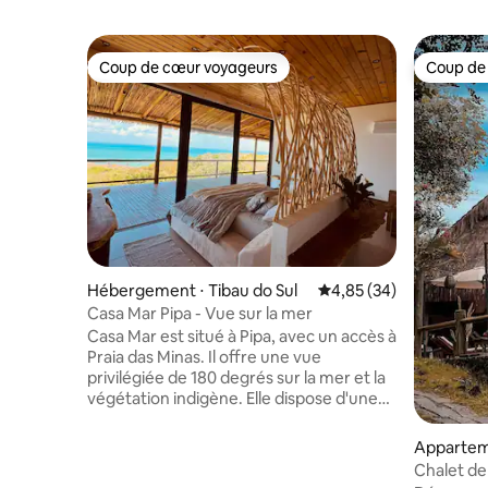
Coup de cœur voyageurs
Coup de
Coup de cœur voyageurs
Coup de
Hébergement ⋅ Tibau do Sul
Évaluation moyenne sur
4,85 (34)
Casa Mar Pipa - Vue sur la mer
Casa Mar est situé à Pipa, avec un accès à
Praia das Minas. Il offre une vue
privilégiée de 180 degrés sur la mer et la
végétation indigène. Elle dispose d'une
piscine et d'un espace gastronomique,
de 2 suites avec vue sur la mer, de la
Apparteme
climatisation., lits King size, linge de
Chalet de
maison haut de gamme. 1 salle de bain