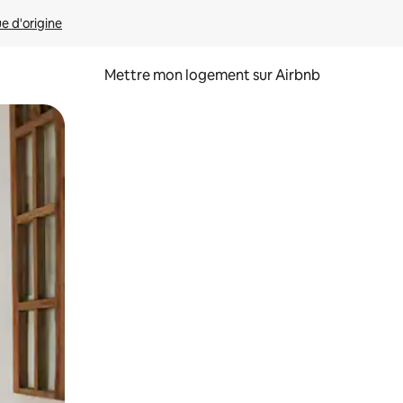
ue d'origine
Mettre mon logement sur Airbnb
sant glisser.