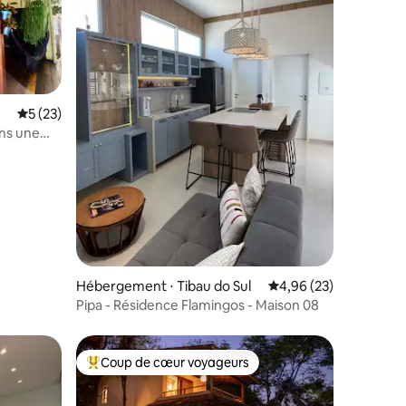
ntaires : 4,95 sur 5
Évaluation moyenne sur la base de 23 commentaires : 5 sur 5
5 (23)
ns une
Hébergement ⋅ Tibau do Sul
Évaluation moyenne su
4,96 (23)
Pipa - Résidence Flamingos - Maison 08
Coup de cœur voyageurs
Coups de cœur voyageurs les plus appréciés