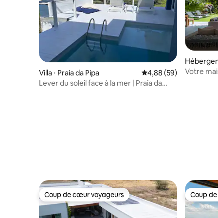
Hébergeme
Votre mais
Villa ⋅ Praia da Pipa
Évaluation moyenne sur
4,88 (59)
plage de 
Lever du soleil face à la mer | Praia da
Pipa
Coup de cœur voyageurs
Coup de
Coup de cœur voyageurs
Coup de