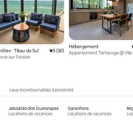
 sur la base de 17 commentaires : 5 sur 5
Hébergement
ôtes ⋅ Tibau do Sul
Évaluation moyenne sur la base de 30 co
5 (30)
Appartement Tartaruga @ Vila
 vue sur l'océan
Rosa
Lieux incontournables à proximité
Jaboatão dos Guararapes
Garanhuns
Locations de vacances
Locations de vacances
Loc