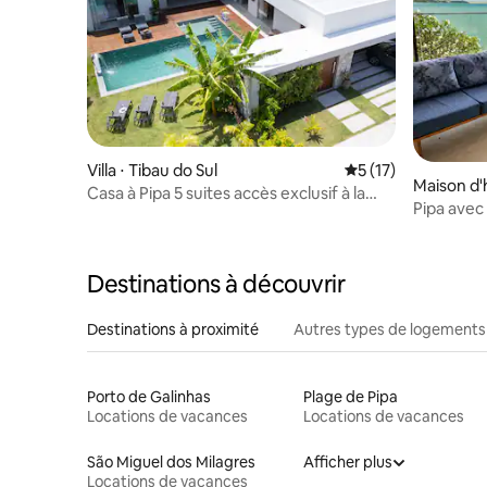
Villa ⋅ Tibau do Sul
Évaluation moyenne
5 (17)
Maison d'h
Casa à Pipa 5 suites accès exclusif à la
Pipa avec
plage
Destinations à découvrir
Destinations à proximité
Autres types de logements
Porto de Galinhas
Plage de Pipa
Locations de vacances
Locations de vacances
São Miguel dos Milagres
Afficher plus
Locations de vacances