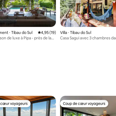
nt ⋅ Tibau do Sul
Évaluation moyenne sur la base de 19 comme
4,95 (19)
Villa ⋅ Tibau do Sul
on de luxe à Pipa - près de la
Casa Sagui avec 3 chambres da
 la base de 59 commentaires : 4,88 sur 5
Madeiro
copropriété à Pipa
 cœur voyageurs
Coup de cœur voyageurs
 cœur voyageurs
Coup de cœur voyageurs