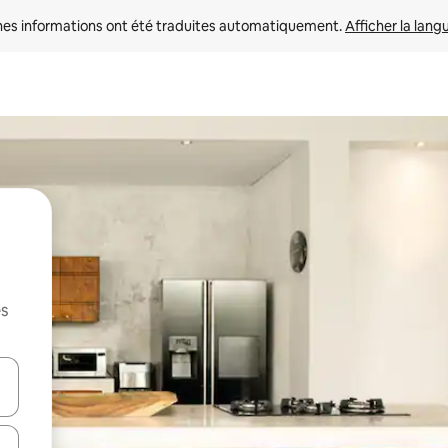
nes informations ont été traduites automatiquement. 
Afficher la lang
es
hes vers le haut et vers le bas pour les parcourir ou en appuyant et en fai