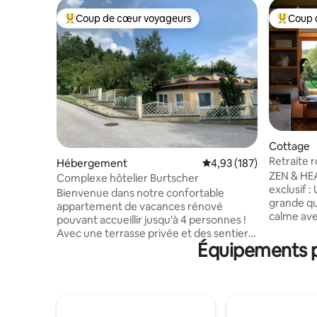
Coup de cœur voyageurs
Coup 
Coups de cœur voyageurs les plus appréciés
Coups de
Cottage
Retraite 
Hébergement
Évaluation moyenne sur
4,93 (187)
et caract
ZEN & HEA
Complexe hôtelier Burtscher
exclusif :
Bienvenue dans notre confortable
grande qu
appartement de vacances rénové
calme av
pouvant accueillir jusqu'à 4 personnes !
idéale po
Avec une terrasse privée et des sentiers
Espace sp
Équipements po
de randonnée juste à votre porte dans le
espace do
paysage vallonné. Parfaitement situé : à
indépend
seulement 5 minutes de l'autoroute A2
sauna pri
pour une arrivée et un départ pratiques.
sensation
Les domaines skiables de Mönichkirchen
couchage a
et St. Corona ainsi que les stations