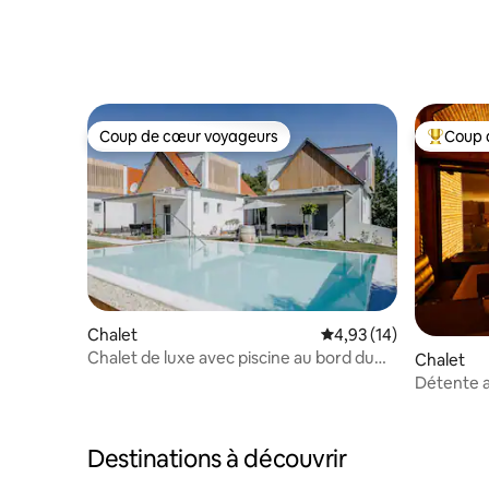
Coup de cœur voyageurs
Coup 
Coup de cœur voyageurs
Coups de
Chalet
Évaluation moyenne su
4,93 (14)
Chalet de luxe avec piscine au bord du
Chalet
vignoble, 2 salles de bain
Détente a
Königsdorf 
Destinations à découvrir