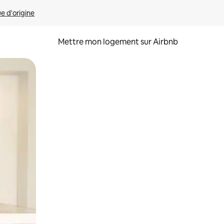
ue d'origine
Mettre mon logement sur Airbnb
sant glisser.