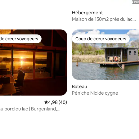
Hébergement
Maison de 150m2 près du lac
Golf&Therme
de cœur voyageurs
Coup de cœur voyageurs
 cœur voyageurs les plus appréciés
Coup de cœur voyageurs
Bateau
Péniche Nid de cygne
r la base de 14 commentaires : 4,93 sur 5
Évaluation moyenne sur la base de 40 comme
4,98 (40)
u bord du lac | Burgenland,
* * * * *