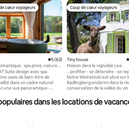
de cœur voyageurs
Coup de cœur voyageurs
 cœur voyageurs les plus appréciés
Coup de cœur voyageurs
Évaluation moyenne sur la base de 63 co
5 (63)
Tiny house
É
romantique : spa privé, nature
Maison dans le vignoble Lea
 la base de 187 commentaires : 4,93 sur 5
ère
T Suite design avec spa
...profiter - se détendre - se rep
 Une oasis de bien-être de
Notre Weinstöckl est situé sur l
alité dans un cadre naturel
Radlingberg endormi dans la ré
ec une vue panoramique -
conservation de la vallée du vin
ur une halte reposante à deux :
Burgenland. Rénové avec amou
a ouvrant sur l'extérieur avec
moderne et durable en 2018, il 
pulaires dans les locations de vacance
uche et baignoire
amateurs de détente une atm
ante pour deux personnes,
de bien-être confortable. Le St
vé au poêle à bois pour une
distingue également par son
 de chaleur intense, nid de
emplacement unique avec vue s
vec vue sur le ciel étoilé, salle
verdure. Avec un sauna, un es