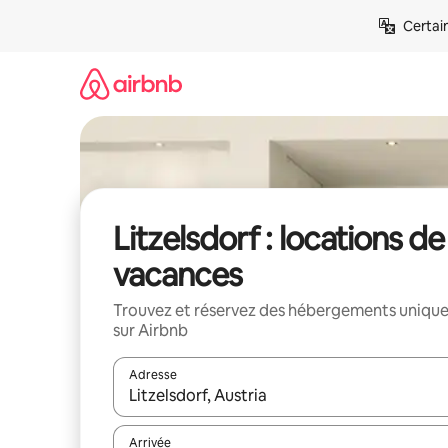
Aller
Certai
directement
au
contenu
Litzelsdorf : locations de
vacances
Trouvez et réservez des hébergements uniqu
sur Airbnb
Adresse
Lorsque les résultats s'affichent, utilisez les flèc
Arrivée