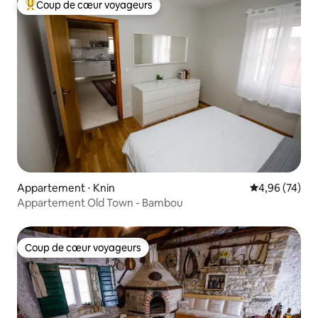
Coup de cœur voyageurs
Coups de cœur voyageurs les plus appréciés
Appartement ⋅ Knin
Évaluation mo
4,96 (74)
Appartement Old Town - Bambou
Coup de cœur voyageurs
Coup de cœur voyageurs