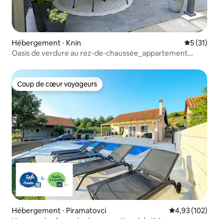
Hébergement ⋅ Knin
Évaluation
5 (31)
Oasis de verdure au rez-de-chaussée_appartement
ANGIE
Coup de cœur voyageurs
Coup de cœur voyageurs
Hébergement ⋅ Piramatovci
Évaluation moy
4,93 (102)