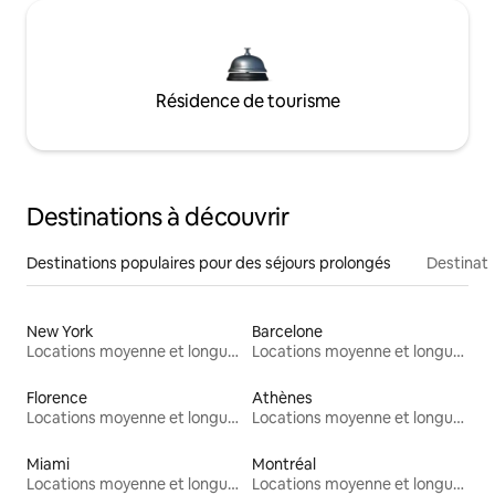
Résidence de tourisme
Destinations à découvrir
Destinations populaires pour des séjours prolongés
Destinati
New York
Barcelone
Locations moyenne et longue durée
Locations moyenne et longue durée
Florence
Athènes
Locations moyenne et longue durée
Locations moyenne et longue durée
Miami
Montréal
Locations moyenne et longue durée
Locations moyenne et longue durée