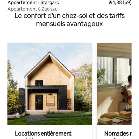
Appartement ⋅ Stargard
Évaluation mo
4,88 (69)
Appartement à Zaciszu
Le confort d'un chez-soi et des tarifs
mensuels avantageux
Locations entièrement
Nomades num