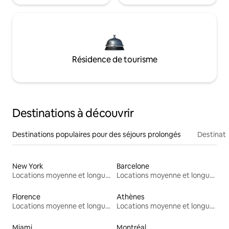
Résidence de tourisme
Destinations à découvrir
Destinations populaires pour des séjours prolongés
Destinati
New York
Barcelone
Locations moyenne et longue durée
Locations moyenne et longue durée
Florence
Athènes
Locations moyenne et longue durée
Locations moyenne et longue durée
Miami
Montréal