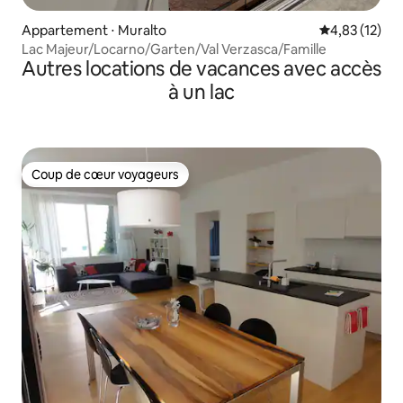
Appartement ⋅ Muralto
Évaluation mo
4,83 (12)
Lac Majeur/Locarno/Garten/Val Verzasca/Famille
Autres locations de vacances avec accès
à un lac
Coup de cœur voyageurs
Coup de cœur voyageurs