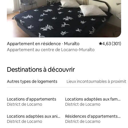
Appartement en résidence ⋅ Muralto
Évaluation moy
4,63 (301)
Appartement au centre de Locarno-Muralto
Destinations à découvrir
Autres types de logements
Lieux incontournables à proximit
Locations d'appartements
Locations adaptées aux familles
District de Locarno
District de Locarno
Locations adaptées aux animaux
Résidences d'appartements en location
District de Locarno
District de Locarno