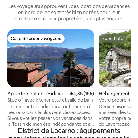
Les voyageurs approuvent : ces locations de vacances
en bord de lac sont très bien notées pour leur
emplacement, leur propreté et bien plus encore.
Coup de cœur voyageurs
Superhôte
Coup de cœur voyageurs
Superhôte
Appartement en résidence
Évaluation moyenne sur la base 
4,85 (166)
Hébergement ⋅ La
⋅ Ronco sopra Ascona
Studio 1 avec kitchenette et salle de bain
Votre propre hamea
Verzasca
Un mini-petit studio qui a tout pour être
Deux maisons en pi
heureux dans le plus petit des espaces.
ans avec des toits
Si vous voulez passer vos vacances dans
votre propre peti
le Tessin de manière indépendante et à
de Lavertezzo et 
District de Locarno : équipements
moindre coût, vous êtes au bon endroit.
eaux émeraude. Il n'y a personne d'autre
Un point de départ idéal pour découvrir
ici. Juste derrière