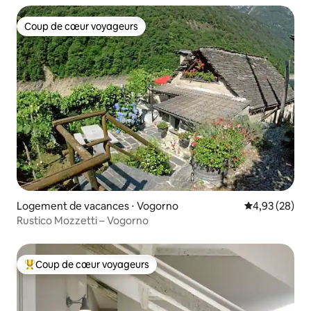
Coup de cœur voyageurs
Coup de cœur voyageurs
Logement de vacances ⋅ Vogorno
Évaluation mo
4,93 (28)
Rustico Mozzetti – Vogorno
Coup de cœur voyageurs
Coups de cœur voyageurs les plus appréciés