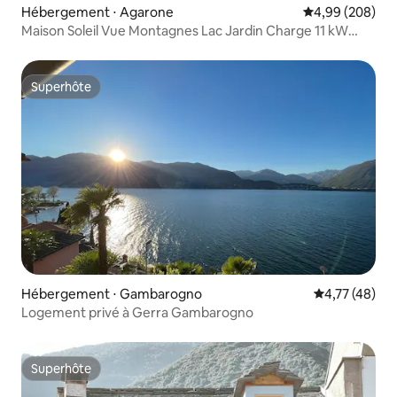
Hébergement ⋅ Agarone
Évaluation moy
4,99 (208)
Maison Soleil Vue Montagnes Lac Jardin Charge 11 kW
Voiture électrique
Superhôte
Superhôte
Hébergement ⋅ Gambarogno
Évaluation mo
4,77 (48)
Logement privé à Gerra Gambarogno
Superhôte
Superhôte