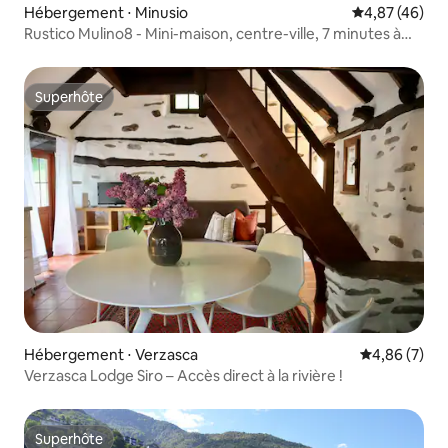
Hébergement ⋅ Minusio
Évaluation mo
4,87 (46)
Rustico Mulino8 - Mini-maison, centre-ville, 7 minutes à
pied du lac, entièrement rénové, climatisé
Superhôte
Superhôte
Hébergement ⋅ Verzasca
Évaluation m
4,86 (7)
Verzasca Lodge Siro – Accès direct à la rivière !
Superhôte
Superhôte