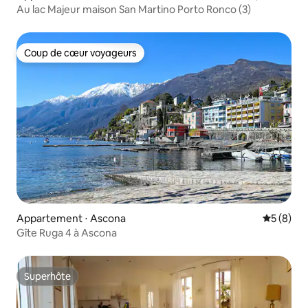
Au lac Majeur maison San Martino Porto Ronco (3)
Coup de cœur voyageurs
Coup de cœur voyageurs
Appartement ⋅ Ascona
Évaluatio
5 (8)
Gîte Ruga 4 à Ascona
Superhôte
Superhôte