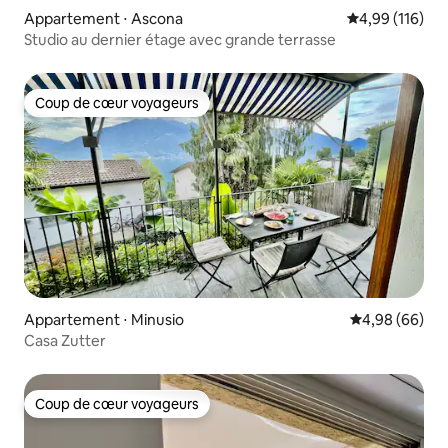
Appartement ⋅ Ascona
Évaluation moy
4,99 (116)
Studio au dernier étage avec grande terrasse
Coup de cœur voyageurs
Coup de cœur voyageurs
Appartement ⋅ Minusio
Évaluation mo
4,98 (66)
Casa Zutter
Coup de cœur voyageurs
Coup de cœur voyageurs