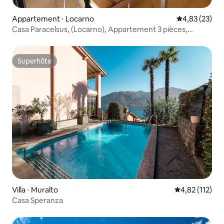
Appartement ⋅ Locarno
Évaluation mo
4,83 (23)
Casa Paracelsus, (Locarno), Appartement 3 pièces,
120m2, 5 personnes
Superhôte
Superhôte
Villa ⋅ Muralto
Évaluation moy
4,82 (112)
Casa Speranza