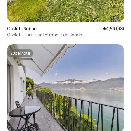
Chalet ⋅ Sobrio
Évaluation mo
4,94 (93)
Chalet « Lari » sur les monts de Sobrio
Superhôte
Superhôte