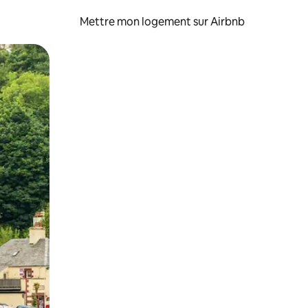
Mettre mon logement sur Airbnb
sant glisser.