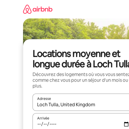
Aller
directement
au
contenu
Locations moyenne et
longue durée à Loch Tull
Découvrez des logements où vous vous sente
comme chez vous pour un séjour d'un mois ou
plus.
Adresse
Lorsque les résultats s'affichent, utilisez les flèc
Arrivée