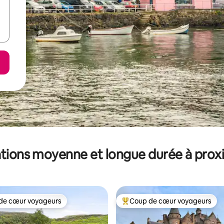
tions moyenne et longue durée à prox
de cœur voyageurs
Coup de cœur voyageurs
 cœur voyageurs les plus appréciés
Coups de cœur voyageurs les p