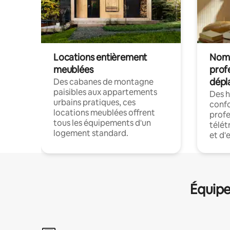
Locations entièrement
Noma
meublées
prof
dépl
Des cabanes de montagne
paisibles aux appartements
Des 
urbains pratiques, ces
confo
locations meublées offrent
profe
tous les équipements d'un
télét
logement standard.
et d'
Équipe