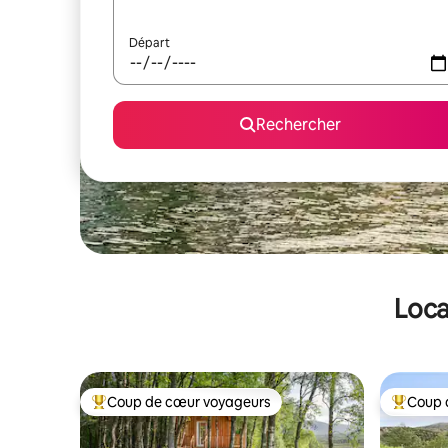
Départ
Rechercher
Loca
Coup de cœur voyageurs
Coup 
Coups de cœur voyageurs les plus appréciés
Coups de