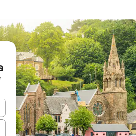
a
z
hes vers le haut et vers le bas pour les parcourir ou en appuyant et en fai