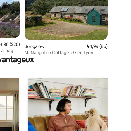
taires : 4,93 sur 5
valuation moyenne sur la base de 226 commentaires : 4,98 sur 5
4,98 (226)
Bungalow
Évaluation moyenne su
4,99 (86)
llarbeg
McNaughton Cottage à Glen Lyon
avantageux