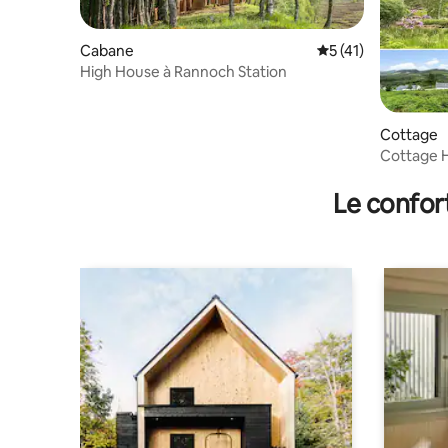
Cabane
Évaluation moyenne
5 (41)
High House à Rannoch Station
Cottage
Cottage H
luxueux
Le confor