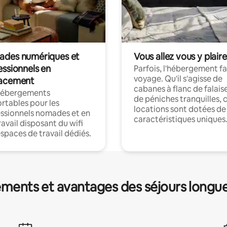
des numériques et
Vous allez vous y plaire
essionnels en
Parfois, l'hébergement fai
voyage. Qu'il s'agisse de
acement
cabanes à flanc de falais
hébergements
de péniches tranquilles, 
rtables pour les
locations sont dotées de
ssionnels nomades et en
caractéristiques uniques
ravail disposant du wifi
espaces de travail dédiés.
ments et avantages des séjours longu