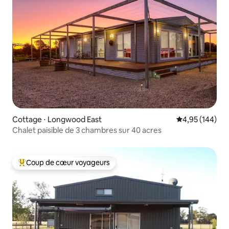
Cottage ⋅ Longwood East
Évaluation moy
4,95 (144)
Chalet paisible de 3 chambres sur 40 acres
Coup de cœur voyageurs
Coups de cœur voyageurs les plus appréciés