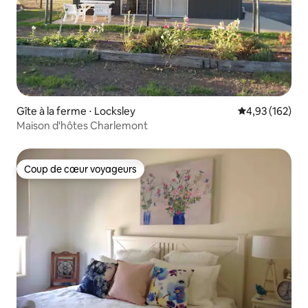
Gîte à la ferme ⋅ Locksley
Évaluation moy
4,93 (162)
Maison d'hôtes Charlemont
Coup de cœur voyageurs
Coup de cœur voyageurs