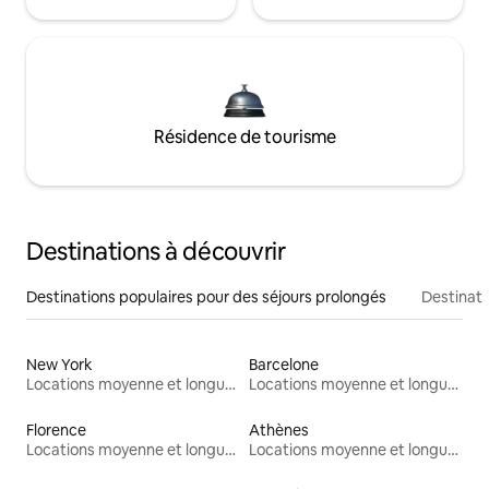
Résidence de tourisme
Destinations à découvrir
Destinations populaires pour des séjours prolongés
Destinati
New York
Barcelone
Locations moyenne et longue durée
Locations moyenne et longue durée
Florence
Athènes
Locations moyenne et longue durée
Locations moyenne et longue durée