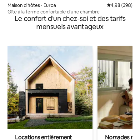
Maison d'hôtes ⋅ Euroa
Évaluation moy
4,98 (398)
Gîte à la ferme confortable d'une chambre
Le confort d'un chez-soi et des tarifs
mensuels avantageux
Locations entièrement
Nomades num