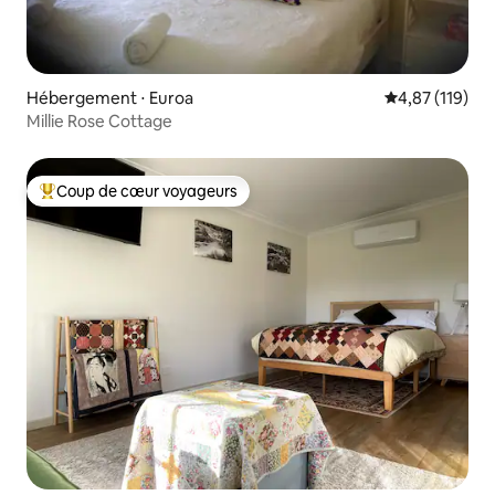
Hébergement ⋅ Euroa
Évaluation moy
4,87 (119)
Millie Rose Cottage
Coup de cœur voyageurs
Coups de cœur voyageurs les plus appréciés