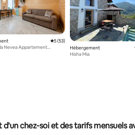
 la base de 20 commentaires : 4,85 sur 5
ment
Évaluation moyenne sur la base de 53 co
5 (53)
lla Nevea Appartement
Hébergement
e de montagne
Hisha Mia
t d'un chez-soi et des tarifs mensuels 