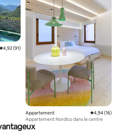
mmentaires : 5 sur 5
Évaluation moyenne sur la base de 91 commentaires : 4,92 sur 5
4,92 (91)
Appartement
Évaluation moyenne su
4,94 (16)
Appartement Nordico dans le centre
avantageux