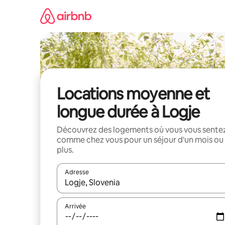
Aller
directement
au
contenu
Locations moyenne et
longue durée à Logje
Découvrez des logements où vous vous sente
comme chez vous pour un séjour d'un mois ou
plus.
Adresse
Lorsque les résultats s'affichent, utilisez les flèc
Arrivée