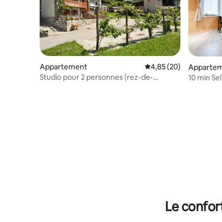
Appartement
Évaluation moyenne sur
4,85 (20)
Apparte
Studio pour 2 personnes (rez-de-
10 min Se
chaussée)
résidenc
Le confor