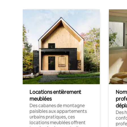
Locations entièrement
Noma
meublées
prof
dépl
Des cabanes de montagne
paisibles aux appartements
Des 
urbains pratiques, ces
confo
locations meublées offrent
profe