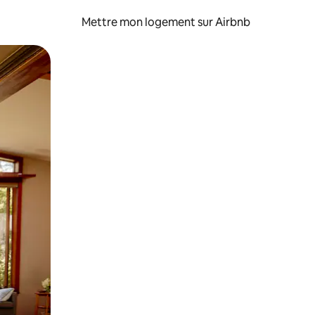
Mettre mon logement sur Airbnb
sant glisser.