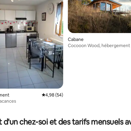
Cabane
Cocooon Wood, hébergement i
 la base de 137 commentaires : 4,94 sur 5
Savoie
ment
Évaluation moyenne sur la base de 54 commen
4,98 (54)
vacances
t d'un chez-soi et des tarifs mensuels 