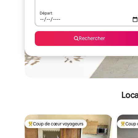
Départ
Rechercher
Loca
Coup de cœur voyageurs
Coup 
Coups de cœur voyageurs les plus appréciés
Coups de