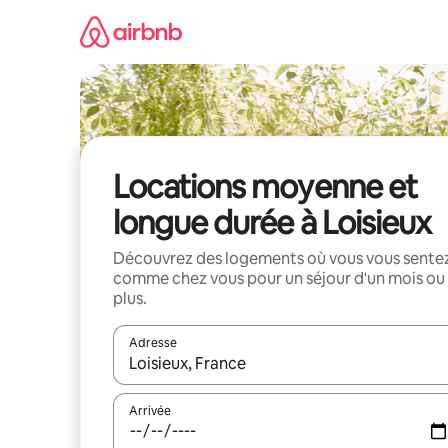
Aller
directement
au
contenu
Locations moyenne et
longue durée à Loisieux
Découvrez des logements où vous vous sente
comme chez vous pour un séjour d'un mois ou
plus.
Adresse
Lorsque les résultats s'affichent, utilisez les flèc
Arrivée