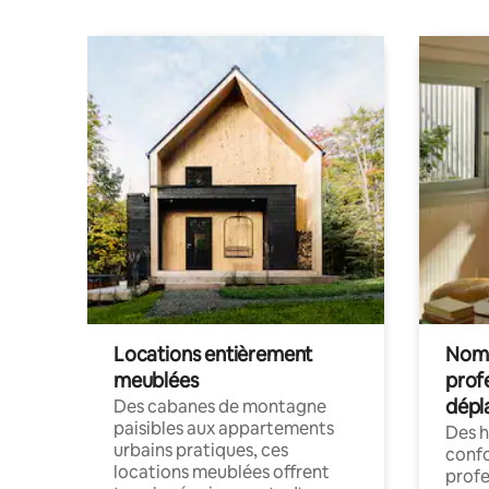
Locations entièrement
Noma
meublées
prof
dépl
Des cabanes de montagne
paisibles aux appartements
Des 
urbains pratiques, ces
confo
locations meublées offrent
profe