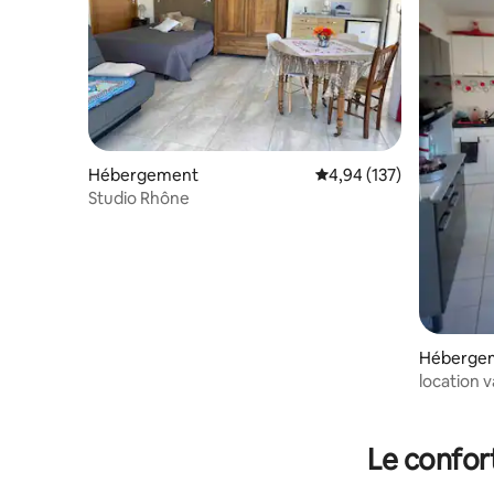
Hébergement
Évaluation moyenne sur
4,94 (137)
Studio Rhône
Héberge
location 
Le confor