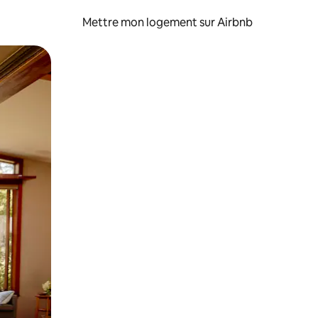
Mettre mon logement sur Airbnb
sant glisser.