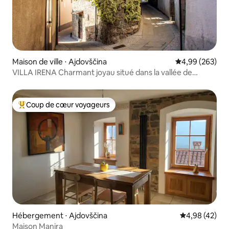
Maison de ville ⋅ Ajdovščina
Évaluation moy
4,99 (263)
VILLA IRENA Charmant joyau situé dans la vallée de
Vipava
Coup de cœur voyageurs
Coups de cœur voyageurs les plus appréciés
Hébergement ⋅ Ajdovščina
Évaluation mo
4,98 (42)
Maison Manira