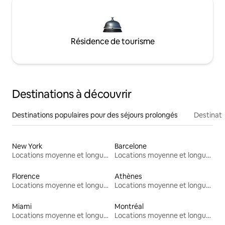
Résidence de tourisme
Destinations à découvrir
Destinations populaires pour des séjours prolongés
Destinati
New York
Barcelone
Locations moyenne et longue durée
Locations moyenne et longue durée
Florence
Athènes
Locations moyenne et longue durée
Locations moyenne et longue durée
Miami
Montréal
Locations moyenne et longue durée
Locations moyenne et longue durée