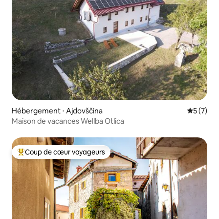
Hébergement ⋅ Ajdovščina
Évaluatio
5 (7)
Maison de vacances Wellba Otlica
Coup de cœur voyageurs
Coups de cœur voyageurs les plus appréciés