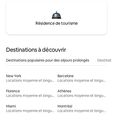
Résidence de tourisme
Destinations à découvrir
Destinations populaires pour des séjours prolongés
Destinati
New York
Barcelone
Locations moyenne et longue durée
Locations moyenne et longue durée
Florence
Athènes
Locations moyenne et longue durée
Locations moyenne et longue durée
Miami
Montréal
Locations moyenne et longue durée
Locations moyenne et longue durée