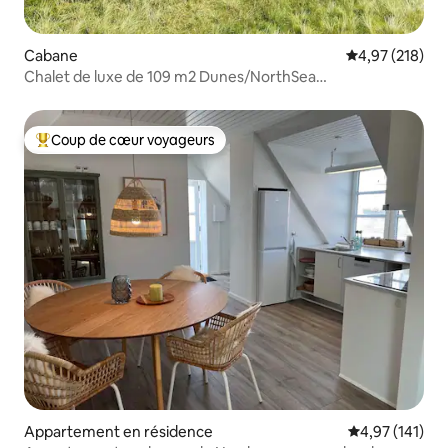
Cabane
Évaluation moy
4,97 (218)
Chalet de luxe de 109 m2 Dunes/NorthSea
Løkken/Blokhus
Coup de cœur voyageurs
Coups de cœur voyageurs les plus appréciés
Appartement en résidence
Évaluation moy
4,97 (141)