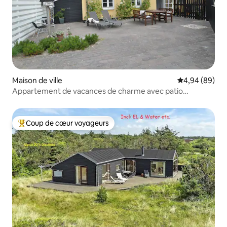
Maison de ville
Évaluation mo
4,94 (89)
Appartement de vacances de charme avec patio
ensoleillé
Coup de cœur voyageurs
Coups de cœur voyageurs les plus appréciés