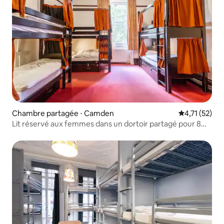
Chambre partagée ⋅ Camden
Évaluation mo
4,71 (52)
Lit réservé aux femmes dans un dortoir partagé pour 8
personnes