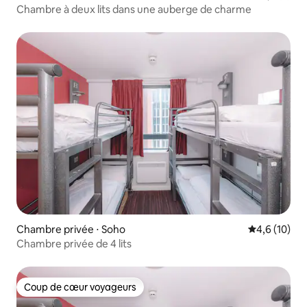
Chambre à deux lits dans une auberge de charme
Chambre privée ⋅ Soho
Évaluation m
4,6 (10)
Chambre privée de 4 lits
Coup de cœur voyageurs
Coup de cœur voyageurs