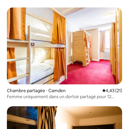
Chambre partagée ⋅ Camden
Évaluation mo
4,43 (21)
Femme uniquement dans un dortoir partagé pour 12
personnes - Salle de bains privative