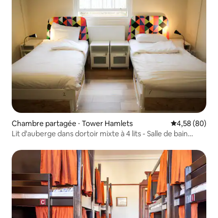
Chambre partagée ⋅ Tower Hamlets
Évaluation mo
4,58 (80)
Lit d'auberge dans dortoir mixte à 4 lits - Salle de bain
partagée.