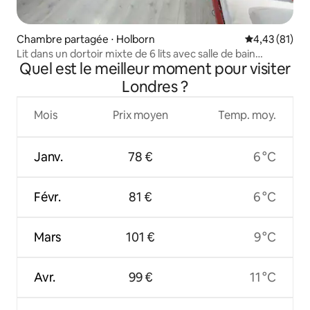
Chambre partagée ⋅ Holborn
Évaluation mo
4,43 (81)
Lit dans un dortoir mixte de 6 lits avec salle de bain
Quel est le meilleur moment pour visiter
partagée basique
Londres ?
Mois
Prix moyen
Temp. moy.
Janv.
78 €
6 °C
Févr.
81 €
6 °C
Mars
101 €
9 °C
Avr.
99 €
11 °C