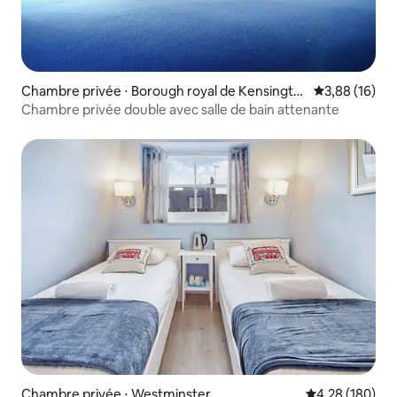
Chambre privée ⋅ Borough royal de Kensingto
Évaluation mo
3,88 (16)
n et Chelsea
Chambre privée double avec salle de bain attenante
Chambre privée ⋅ Westminster
Évaluation moy
4,28 (180)