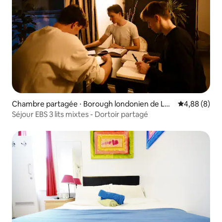
Chambre partagée ⋅ Borough londonien de Le
Évaluation m
4,88 (8)
wisham
Séjour EBS 3 lits mixtes - Dortoir partagé