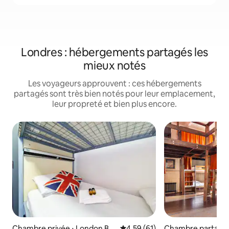
Londres : hébergements partagés les
mieux notés
Les voyageurs approuvent : ces hébergements
partagés sont très bien notés pour leur emplacement,
leur propreté et bien plus encore.
Chambre privée ⋅ London Bri
Évaluation moyenne sur la base
4,59 (61)
Chambre partagé