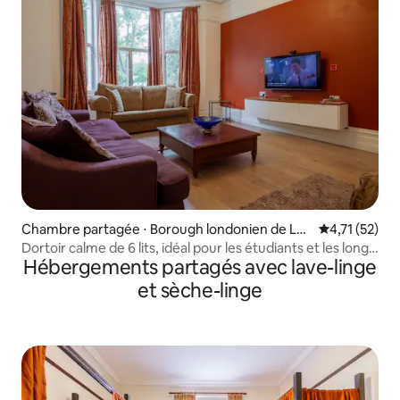
Chambre partagée ⋅ Borough londonien de Le
Évaluation mo
4,71 (52)
wisham
Dortoir calme de 6 lits, idéal pour les étudiants et les longs
Hébergements partagés avec lave-linge
séjours
et sèche-linge