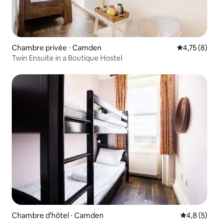
Chambre privée ⋅ Camden
Évaluation m
4,75 (8)
Twin Ensuite in a Boutique Hostel
Chambre d'hôtel ⋅ Camden
Évaluation 
4,8 (5)