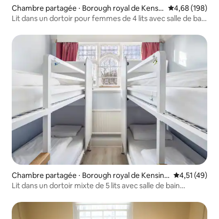
Chambre partagée ⋅ Borough royal de Kensin
Évaluation moy
4,68 (198)
gton et Chelsea
Lit dans un dortoir pour femmes de 4 lits avec salle de bain
attenante
Chambre partagée ⋅ Borough royal de Kensing
Évaluation mo
4,51 (49)
ton et Chelsea
Lit dans un dortoir mixte de 5 lits avec salle de bain
attenante