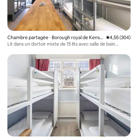
Chambre partagée ⋅ Borough royal de Kensin
Évaluation moy
4,55 (304)
gton et Chelsea
Lit dans un dortoir mixte de 15 lits avec salle de bain
attenante