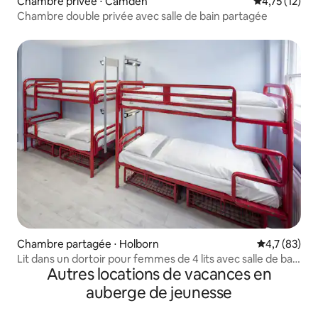
Chambre privée ⋅ Camden
Évaluation mo
4,75 (12)
Chambre double privée avec salle de bain partagée
Chambre partagée ⋅ Holborn
Évaluation m
4,7 (83)
Lit dans un dortoir pour femmes de 4 lits avec salle de bain
Autres locations de vacances en
commune
auberge de jeunesse