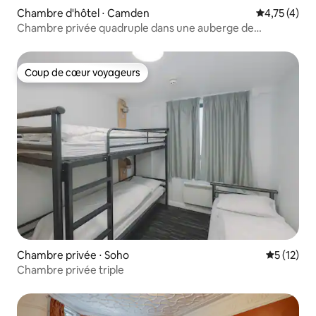
Chambre d'hôtel ⋅ Camden
Évaluation m
4,75 (4)
Chambre privée quadruple dans une auberge de
jeunesse
Coup de cœur voyageurs
Coup de cœur voyageurs
Chambre privée ⋅ Soho
Évaluation
5 (12)
Chambre privée triple