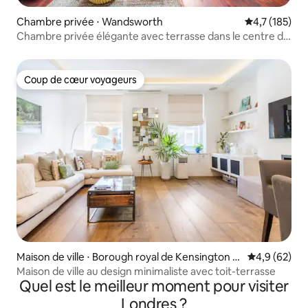
Chambre privée ⋅ Wandsworth
Évaluation mo
4,7 (185)
Chambre privée élégante avec terrasse dans le centre de
Clapham
Coup de cœur voyageurs
Coup de cœur voyageurs
Maison de ville ⋅ Borough royal de Kensington e
Évaluation m
4,9 (62)
t Chelsea
Maison de ville au design minimaliste avec toit-terrasse
Quel est le meilleur moment pour visiter
Londres ?