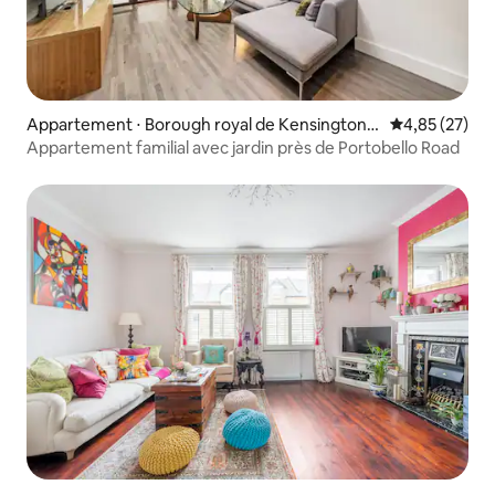
Appartement ⋅ Borough royal de Kensington e
Évaluation mo
4,85 (27)
t Chelsea
Appartement familial avec jardin près de Portobello Road