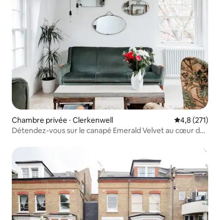
Chambre privée ⋅ Clerkenwell
Évaluation mo
4,8 (271)
Détendez-vous sur le canapé Emerald Velvet au cœur de
la ville