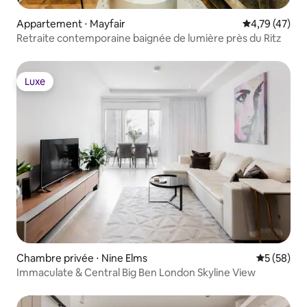
Appartement ⋅ Mayfair
Évaluation mo
4,79 (47)
Retraite contemporaine baignée de lumière près du Ritz
Luxe
Luxe
Chambre privée ⋅ Nine Elms
Évaluation
5 (58)
Immaculate & Central Big Ben London Skyline View