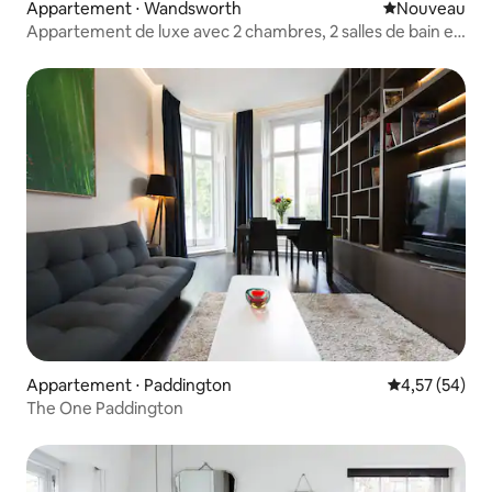
Appartement ⋅ Wandsworth
Nouvel hébe
Nouveau
Appartement de luxe avec 2 chambres, 2 salles de bain et
terrasse sur le toit, au centre de Clapham Jn
Appartement ⋅ Paddington
Évaluation mo
4,57 (54)
The One Paddington