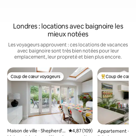
Londres : locations avec baignoire les
mieux notées
Les voyageurs approuvent : ces locations de vacances
avec baignoire sont très bien notées pour leur
emplacement, leur propreté et bien plus encore.
Coup de cœur voyageurs
Coup de cœur 
Coup de cœur voyageurs
Coups de cœur vo
Maison de ville ⋅ Shepherd's
Évaluation moyenne sur la base 
4,87 (109)
Appartement ⋅ W