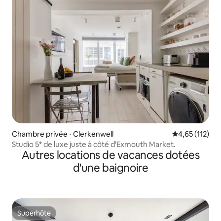
Chambre privée ⋅ Clerkenwell
Évaluation moy
4,65 (112)
Studio 5* de luxe juste à côté d'Exmouth Market.
Autres locations de vacances dotées
d'une baignoire
Superhôte
Superhôte