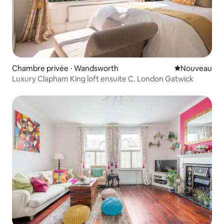
Chambre privée ⋅ Wandsworth
Nouvel hébe
Nouveau
Luxury Clapham King loft ensuite C. London Gatwick