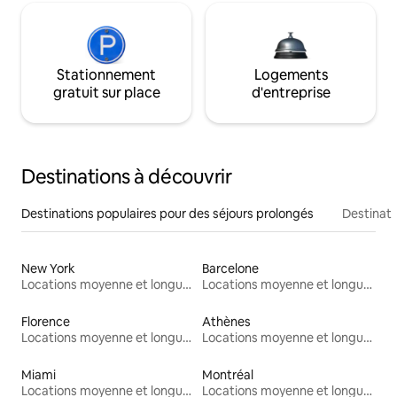
Stationnement
Logements
gratuit sur place
d'entreprise
Destinations à découvrir
Destinations populaires pour des séjours prolongés
Destinati
New York
Barcelone
Locations moyenne et longue durée
Locations moyenne et longue durée
Florence
Athènes
Locations moyenne et longue durée
Locations moyenne et longue durée
Miami
Montréal
Locations moyenne et longue durée
Locations moyenne et longue durée