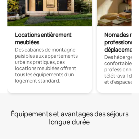
Locations entièrement
Nomades num
meublées
professionnel
déplacement
Des cabanes de montagne
paisibles aux appartements
Des hébergem
urbains pratiques, ces
confortables p
locations meublées offrent
professionnels
tous les équipements d'un
télétravail dis
logement standard.
et d'espaces de
Équipements et avantages des séjours
longue durée