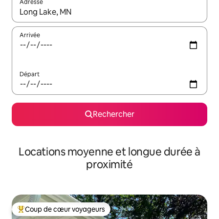
Adresse
Lorsque les résultats s'affichent, utilisez les flèches vers le hau
Arrivée
Départ
Rechercher
Locations moyenne et longue durée à
proximité
Coup de cœur voyageurs
Coups de cœur voyageurs les plus appréciés