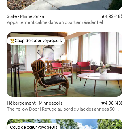
Suite ⋅ Minnetonka
Évaluation mo
4,92 (48)
Appartement calme dans un quartier résidentiel
Coup de cœur voyageurs
Coups de cœur voyageurs les plus appréciés
Hébergement ⋅ Minneapolis
Évaluation mo
4,98 (43)
The Yellow Door | Refuge au bord du lac des années 50 |
Wayzata
Coup de cœur voyageurs