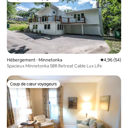
Coup de cœur voyageurs
Hébergement ⋅ Minnetonka
Évaluation mo
4,96 (54)
Spacieux Minnetonka 5BR Retreat Cable Lux Life
Coup de cœur voyageurs
Coup de cœur voyageurs