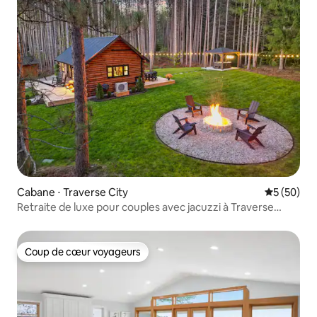
Cabane ⋅ Traverse City
Évaluation
5 (50)
Retraite de luxe pour couples avec jacuzzi à Traverse
City !
Coup de cœur voyageurs
Coup de cœur voyageurs