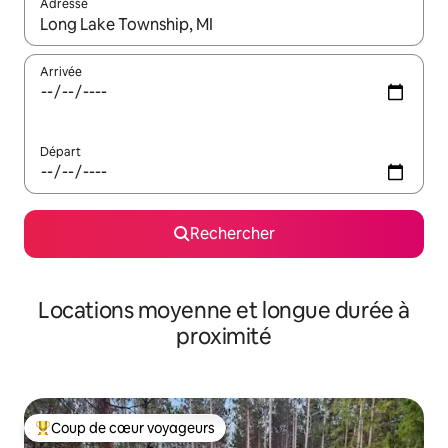
Adresse
Lorsque les résultats s'affichent, utilisez les flèches vers le hau
Arrivée
Départ
Rechercher
Locations moyenne et longue durée à
proximité
Coup de cœur voyageurs
Coups de cœur voyageurs les plus appréciés