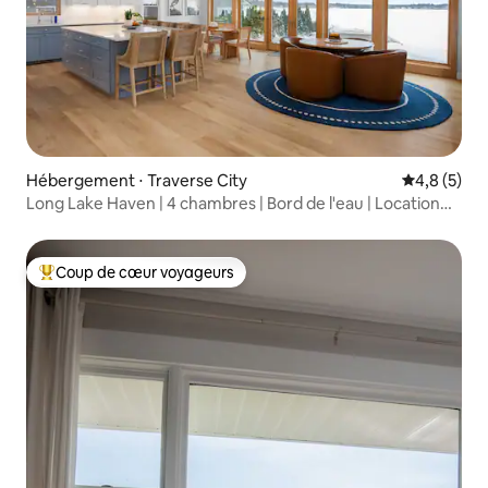
Hébergement ⋅ Traverse City
Évaluation 
4,8 (5)
Long Lake Haven | 4 chambres | Bord de l'eau | Location
de bateaux
Coup de cœur voyageurs
Coups de cœur voyageurs les plus appréciés