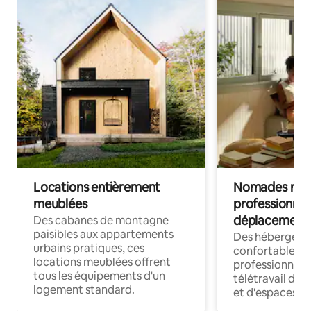
Locations entièrement
Nomades num
meublées
professionnel
déplacement
Des cabanes de montagne
paisibles aux appartements
Des hébergem
urbains pratiques, ces
confortables p
locations meublées offrent
professionnels
tous les équipements d'un
télétravail dis
logement standard.
et d'espaces de