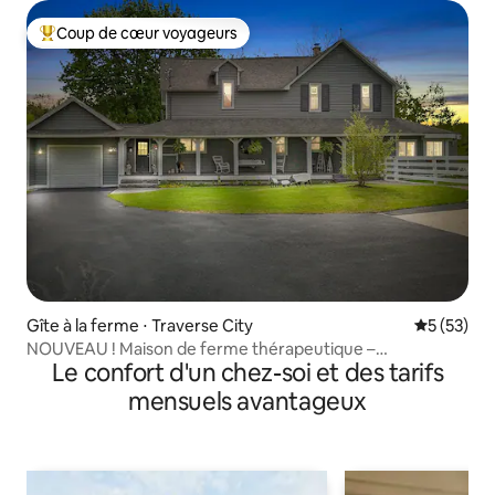
Coup de cœur voyageurs
Coups de cœur voyageurs les plus appréciés
Gîte à la ferme ⋅ Traverse City
Évaluation
5 (53)
NOUVEAU ! Maison de ferme thérapeutique –
Le confort d'un chez-soi et des tarifs
lac/piscine/jacuzzi/kayaks/climatisation
mensuels avantageux