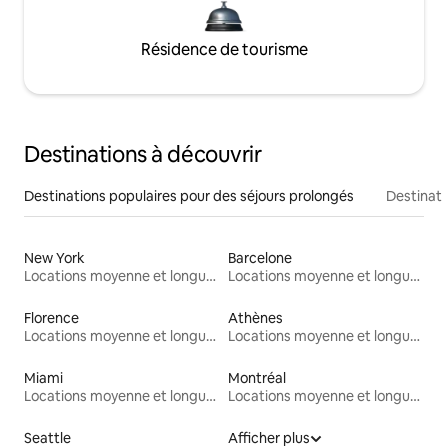
Résidence de tourisme
Destinations à découvrir
Destinations populaires pour des séjours prolongés
Destinati
New York
Barcelone
Locations moyenne et longue durée
Locations moyenne et longue durée
Florence
Athènes
Locations moyenne et longue durée
Locations moyenne et longue durée
Miami
Montréal
Locations moyenne et longue durée
Locations moyenne et longue durée
Seattle
Afficher plus