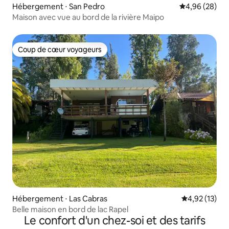
Hébergement ⋅ San Pedro
Évaluation mo
4,96 (28)
Maison avec vue au bord de la rivière Maipo
Coup de cœur voyageurs
Coup de cœur voyageurs
Hébergement ⋅ Las Cabras
Évaluation mo
4,92 (13)
Belle maison en bord de lac Rapel
Le confort d'un chez-soi et des tarifs