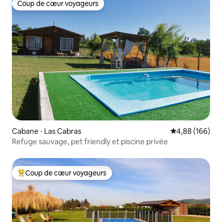
Coup de cœur voyageurs
Coup de cœur voyageurs
Cabane ⋅ Las Cabras
Évaluation moy
4,88 (166)
Refuge sauvage, pet friendly et piscine privée
Coup de cœur voyageurs
Coups de cœur voyageurs les plus appréciés