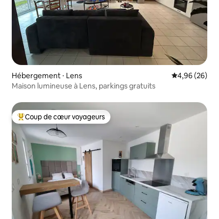
Hébergement ⋅ Lens
Évaluation mo
4,96 (26)
Maison lumineuse à Lens, parkings gratuits
Coup de cœur voyageurs
Coups de cœur voyageurs les plus appréciés