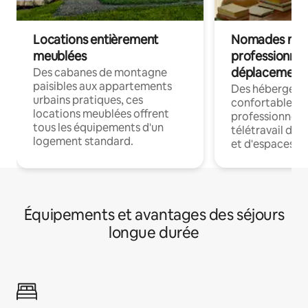
Locations entièrement
Nomades num
meublées
professionnel
déplacement
Des cabanes de montagne
paisibles aux appartements
Des hébergem
urbains pratiques, ces
confortables p
locations meublées offrent
professionnels
tous les équipements d'un
télétravail dis
logement standard.
et d'espaces de
Équipements et avantages des séjours
longue durée