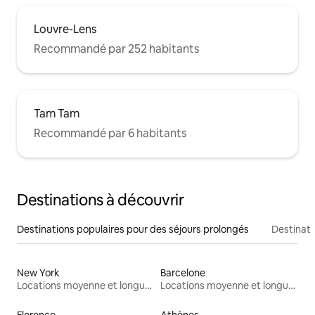
Louvre-Lens
Recommandé par 252 habitants
Tam Tam
Recommandé par 6 habitants
Destinations à découvrir
Destinations populaires pour des séjours prolongés
Destinati
New York
Barcelone
Locations moyenne et longue durée
Locations moyenne et longue durée
Florence
Athènes