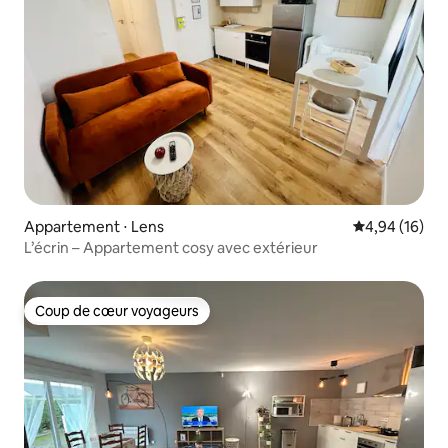
Appartement ⋅ Lens
Évaluation mo
4,94 (16)
L’écrin – Appartement cosy avec extérieur
Coup de cœur voyageurs
Coup de cœur voyageurs