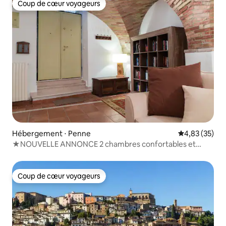
Coup de cœur voyageurs
Coup de cœur voyageurs
Hébergement ⋅ Penne
Évaluation mo
4,83 (35)
★NOUVELLE ANNONCE 2 chambres confortables et
charmantes dans le centre historique
Coup de cœur voyageurs
Coup de cœur voyageurs