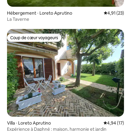
Hébergement ⋅ Loreto Aprutino
Évaluation mo
4,91 (23)
La Taverne
Coup de cœur voyageurs
Coup de cœur voyageurs
Villa ⋅ Loreto Aprutino
Évaluation mo
4,94 (17)
Expérience à Daphné : maison, harmonie et jardin