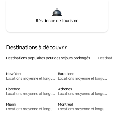
Résidence de tourisme
Destinations à découvrir
Destinations populaires pour des séjours prolongés
Destinati
New York
Barcelone
Locations moyenne et longue durée
Locations moyenne et longue durée
Florence
Athènes
Locations moyenne et longue durée
Locations moyenne et longue durée
Miami
Montréal
Locations moyenne et longue durée
Locations moyenne et longue durée