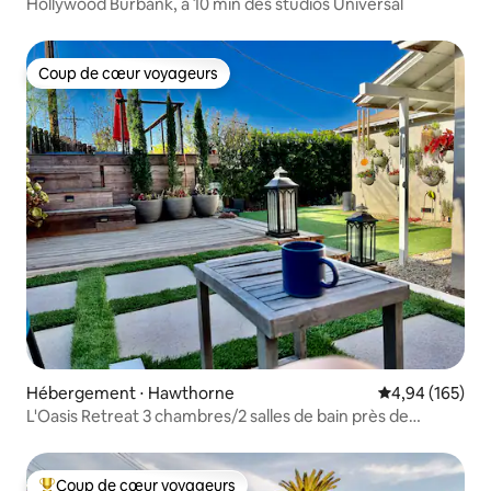
Hollywood Burbank, à 10 min des studios Universal
Coup de cœur voyageurs
Coup de cœur voyageurs
Hébergement ⋅ Hawthorne
Évaluation moy
4,94 (165)
L'Oasis Retreat 3 chambres/2 salles de bain près de
LAX/SoFi/plages
Coup de cœur voyageurs