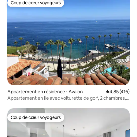
Coup de cœur voyageurs
Coup de cœur voyageurs
Appartement en résidence ⋅ Avalon
Évaluation moy
4,85 (416)
Appartement en île avec voiturette de golf, 2 chambres, 2
salles de bain, unité d'angle
Coup de cœur voyageurs
Coup de cœur voyageurs