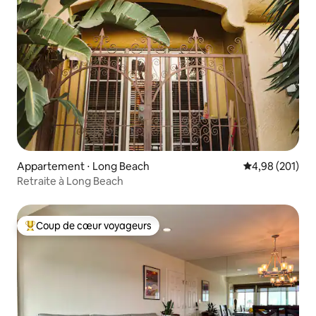
Appartement ⋅ Long Beach
Évaluation moy
4,98 (201)
Retraite à Long Beach
Coup de cœur voyageurs
Coups de cœur voyageurs les plus appréciés