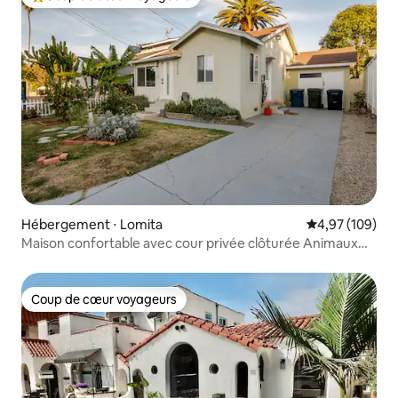
Coups de cœur voyageurs les plus appréciés
Hébergement ⋅ Lomita
Évaluation moy
4,97 (109)
Maison confortable avec cour privée clôturée Animaux
acceptés VE
Coup de cœur voyageurs
Coup de cœur voyageurs