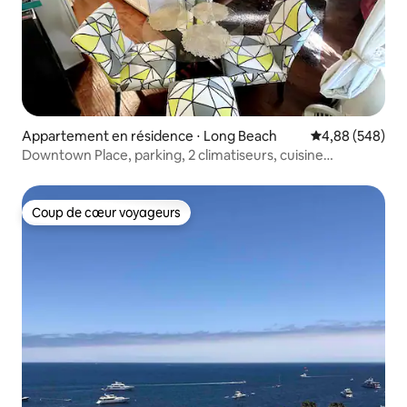
Appartement en résidence ⋅ Long Beach
Évaluation moy
4,88 (548)
Downtown Place, parking, 2 climatiseurs, cuisine
entièrement équipée.
Coup de cœur voyageurs
Coup de cœur voyageurs