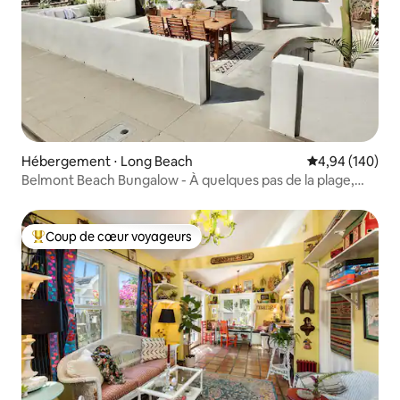
Hébergement ⋅ Long Beach
Évaluation moy
4,94 (140)
Belmont Beach Bungalow - À quelques pas de la plage,
des commerces et des restaurants
Coup de cœur voyageurs
Coups de cœur voyageurs les plus appréciés