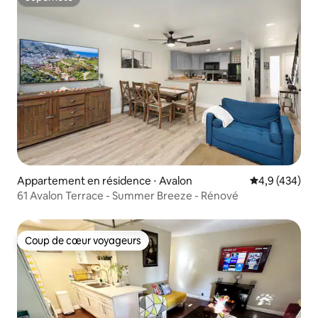
Superhôte
Appartement en résidence ⋅ Avalon
Évaluation mo
4,9 (434)
61 Avalon Terrace - Summer Breeze - Rénové
Coup de cœur voyageurs
Coup de cœur voyageurs