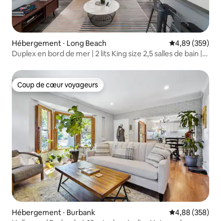
Hébergement ⋅ Long Beach
Évaluation moy
4,89 (359)
Duplex en bord de mer | 2 lits King size 2,5 salles de bain |
Terrasse sur le toit
Coup de cœur voyageurs
Coup de cœur voyageurs
Hébergement ⋅ Burbank
Évaluation moy
4,88 (358)