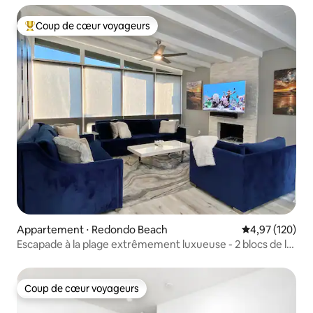
Coup de cœur voyageurs
Coups de cœur voyageurs les plus appréciés
Appartement ⋅ Redondo Beach
Évaluation moy
4,97 (120)
Escapade à la plage extrêmement luxueuse - 2 blocs de la
plage
Coup de cœur voyageurs
Coup de cœur voyageurs