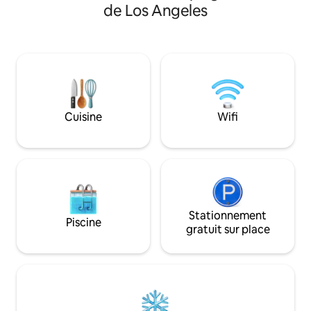
seulement 21 mar
de Los Angeles
Nouveaux apparei
téléviseurs 65" et 
professionnel, ch
voûtés, voiturette
Pas de voisin au-
Profitez de la pisci
de sport, des sauna
mini-golf, des cour
Cuisine
Wifi
de jeux et du beac
maximum, sauf si 
d'un an.
Stationnement
Piscine
gratuit sur place