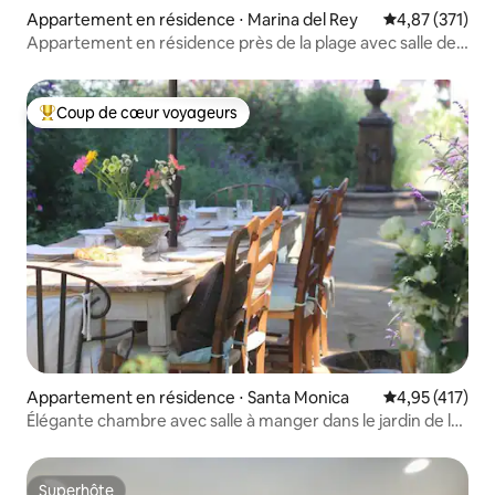
Appartement en résidence ⋅ Marina del Rey
Évaluation moy
4,87 (371)
Appartement en résidence près de la plage avec salle de
jeux 3 chambres/3 salles de bain
Coup de cœur voyageurs
Coups de cœur voyageurs les plus appréciés
Appartement en résidence ⋅ Santa Monica
Évaluation moy
4,95 (417)
Élégante chambre avec salle à manger dans le jardin de la
cour
Superhôte