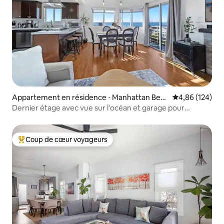
Appartement en résidence ⋅ Manhattan Beac
Évaluation moy
4,86 (124)
h
Dernier étage avec vue sur l'océan et garage pour
2 voitures à quelques pas de la plage
Coup de cœur voyageurs
Coups de cœur voyageurs les plus appréciés