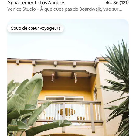
Appartement ⋅ Los Angeles
Évaluation moy
4,86 (131)
Venice Studio – À quelques pas de Boardwalk, vue sur
l'océan
Coup de cœur voyageurs
Coup de cœur voyageurs