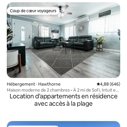
Coup de cœur voyageurs
Coup de cœur voyageurs
Hébergement ⋅ Hawthorne
Évaluation moye
4,88 (646)
Maison moderne de 2 chambres • À 2 mi de SoFi, Intuit et
Location d'appartements en résidence
LAX
avec accès à la plage