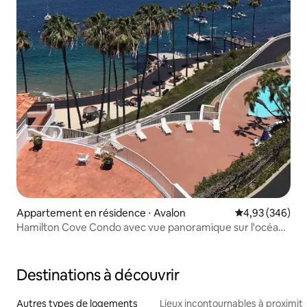
Appartement en résidence ⋅ Avalon
Évaluation moy
4,93 (346)
Hamilton Cove Condo avec vue panoramique sur l'océan
#2/32
Destinations à découvrir
Autres types de logements
Lieux incontournables à proximit