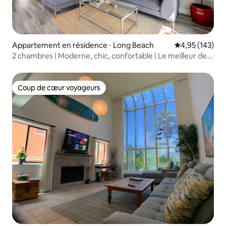
Appartement en résidence ⋅ Long Beach
Évaluation moy
4,95 (143)
2 chambres | Moderne, chic, confortable | Le meilleur de
Belmont Shore !
Coup de cœur voyageurs
Coup de cœur voyageurs