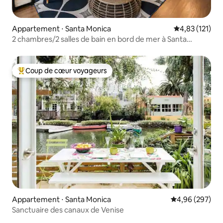
Appartement ⋅ Santa Monica
Évaluation moy
4,83 (121)
2 chambres/2 salles de bain en bord de mer à Santa
Monica | À distance de marche de la jetée
Coup de cœur voyageurs
Coups de cœur voyageurs les plus appréciés
Appartement ⋅ Santa Monica
Évaluation moy
4,96 (297)
Sanctuaire des canaux de Venise