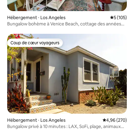
Hébergement ⋅ Los Angeles
Évaluation 
5 (105)
Bungalow bohème à Venice Beach, cottage des années
1920 rénové
Coup de cœur voyageurs
Coup de cœur voyageurs
Hébergement ⋅ Los Angeles
Évaluation moy
4,96 (270)
Bungalow privé à 10 minutes : LAX, SoFi, plage, animaux
acceptés