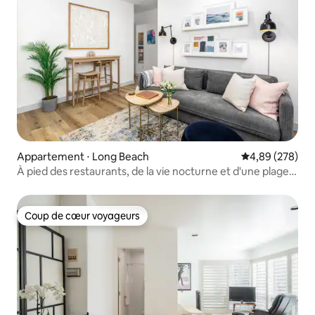
Appartement ⋅ Long Beach
Évaluation moy
4,89 (278)
À pied des restaurants, de la vie nocturne et d'une plage
où les chiens sont acceptés
Coup de cœur voyageurs
Coup de cœur voyageurs