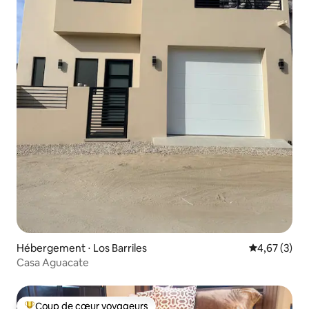
Hébergement ⋅ Los Barriles
Évaluation m
4,67 (3)
Casa Aguacate
Coup de cœur voyageurs