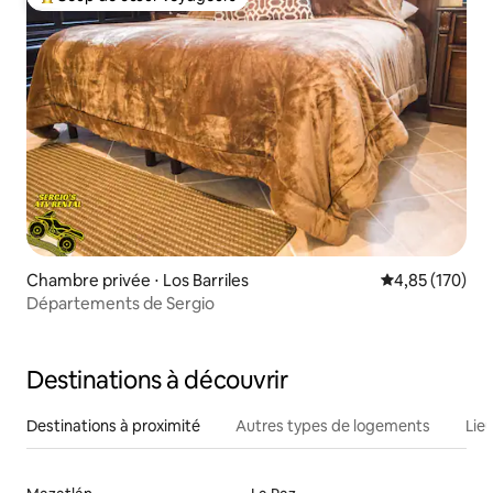
Coups de cœur voyageurs les plus appréciés
Chambre privée ⋅ Los Barriles
Évaluation moy
4,85 (170)
Départements de Sergio
Destinations à découvrir
Destinations à proximité
Autres types de logements
Lie