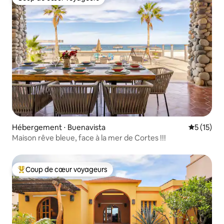
Coup de cœur voyageurs
Hébergement ⋅ Buenavista
Évaluation
5 (15)
Maison rêve bleue, face à la mer de Cortes !!!
Coup de cœur voyageurs
Coups de cœur voyageurs les plus appréciés