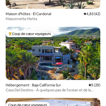
Maison d'hôtes ⋅ El Cardonal
Évaluation mo
4,83 (42)
Maisonnette Metta
Coup de cœur voyageurs
Coups de cœur voyageurs les plus appréciés
Hébergement ⋅ Baja California Sur
Évaluation
5 (29)
Casa Del Destino - À quelques pas de l'océan et de la
piscine privée
Coup de cœur voyageurs