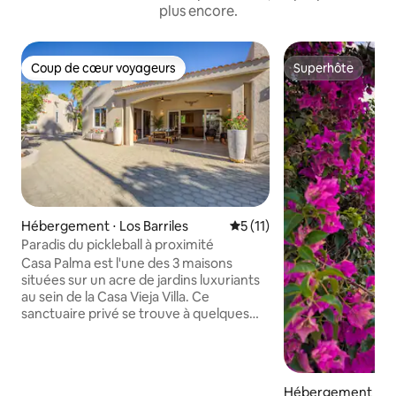
plus encore.
Coup de cœur voyageurs
Superhôte
Coup de cœur voyageurs
Superhôte
Hébergement ⋅ Los Barriles
Évaluation moyenne sur la 
5 (11)
Paradis du pickleball à proximité
Casa Palma est l'une des 3 maisons
situées sur un acre de jardins luxuriants
au sein de la Casa Vieja Villa. Ce
sanctuaire privé se trouve à quelques
minutes seulement de la superbe plage
de sable blanc de Los Barriles. La casa
peut accueillir 4 personnes, deux lits king
size, 2 salles de bains, télévision
Hébergement ⋅ Los