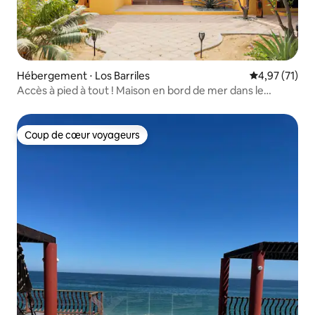
Hébergement ⋅ Los Barriles
Évaluation mo
4,97 (71)
Accès à pied à tout ! Maison en bord de mer dans le
centre-ville de LB
Coup de cœur voyageurs
Coup de cœur voyageurs