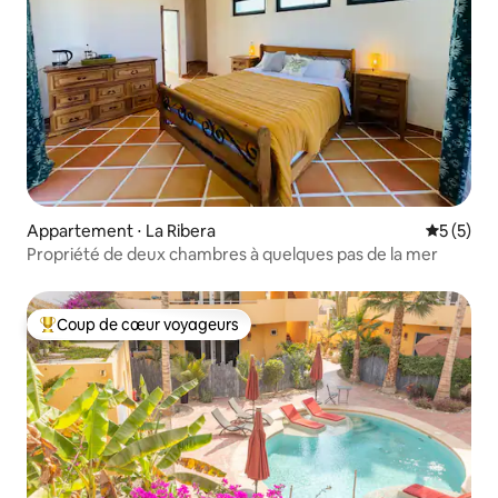
Appartement ⋅ La Ribera
Évaluatio
5 (5)
Propriété de deux chambres à quelques pas de la mer
Coup de cœur voyageurs
Coups de cœur voyageurs les plus appréciés