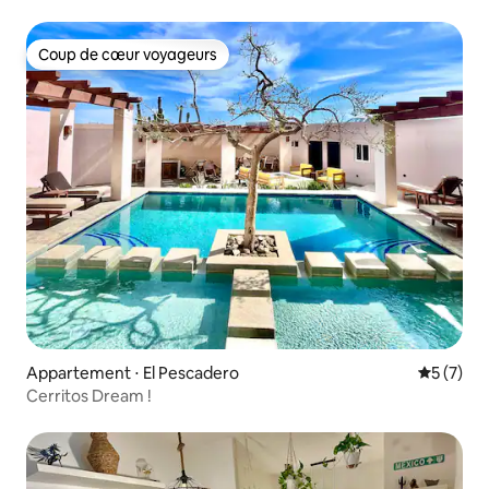
Coup de cœur voyageurs
Coup de cœur voyageurs
Appartement ⋅ El Pescadero
Évaluatio
5 (7)
Cerritos Dream !