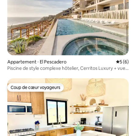
Appartement ⋅ El Pescadero
Évaluatio
5 (6)
Piscine de style complexe hôtelier, Cerritos Luxury + vue
sur l'océan
Coup de cœur voyageurs
Coup de cœur voyageurs