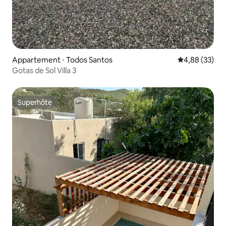
Appartement ⋅ Todos Santos
Évaluation mo
4,88 (33)
Gotas de Sol Villa 3
Superhôte
Superhôte