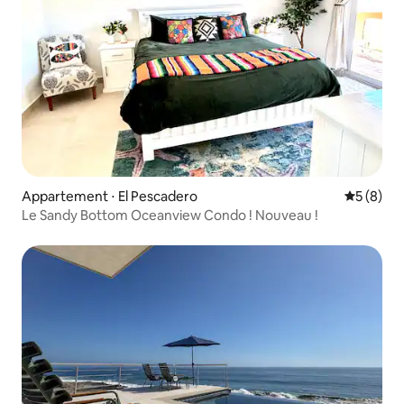
Appartement ⋅ El Pescadero
Évaluatio
5 (8)
Le Sandy Bottom Oceanview Condo ! Nouveau !