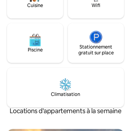
légumes et des ép
magnifique plage. Wifi Starlink partagé.
Cuisine
Wifi
complexe de pickle
10 minutes à pied.
Stationnement
Piscine
gratuit sur place
Climatisation
Locations d'appartements à la semaine