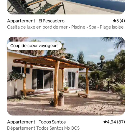
Appartement ⋅ El Pescadero
Évaluatio
5 (4)
Casita de luxe en bord de mer • Piscine • Spa • Plage isolée
Coup de cœur voyageurs
Coup de cœur voyageurs
Appartement ⋅ Todos Santos
Évaluation mo
4,94 (87)
Département Todos Santos Mx BCS