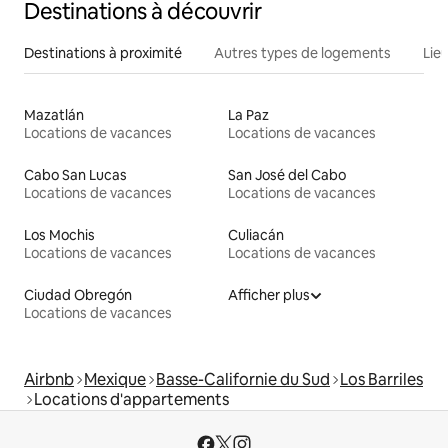
Destinations à découvrir
Destinations à proximité
Autres types de logements
Lie
Mazatlán
La Paz
Locations de vacances
Locations de vacances
Cabo San Lucas
San José del Cabo
Locations de vacances
Locations de vacances
Los Mochis
Culiacán
Locations de vacances
Locations de vacances
Ciudad Obregón
Afficher plus
Locations de vacances
Airbnb
Mexique
Basse-Californie du Sud
Los Barriles
Locations d'appartements