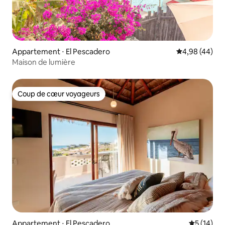
Appartement ⋅ El Pescadero
Évaluation mo
4,98 (44)
Maison de lumière
Coup de cœur voyageurs
Coup de cœur voyageurs
Appartement ⋅ El Pescadero
Évaluation
5 (14)