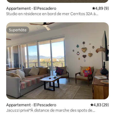
Appartement ⋅ El Pescadero
Évaluation m
4,89 (9)
Studio en résidence en bord de mer Cerritos 32A à
Tortugas
Superhôte
Superhôte
Appartement ⋅ El Pescadero
Évaluation mo
4,83 (29)
Jacuzzi privé*À distance de marche des spots de