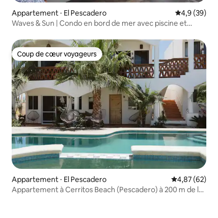
Appartement ⋅ El Pescadero
Évaluation m
4,9 (39)
Waves & Sun | Condo en bord de mer avec piscine et
jacuzzi
Coup de cœur voyageurs
Coup de cœur voyageurs
Appartement ⋅ El Pescadero
Évaluation mo
4,87 (62)
Appartement à Cerritos Beach (Pescadero) à 200 m de la
plage