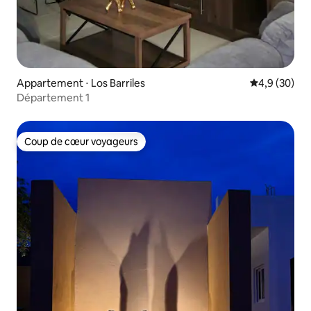
Appartement ⋅ Los Barriles
Évaluation m
4,9 (30)
Département 1
Coup de cœur voyageurs
Coup de cœur voyageurs