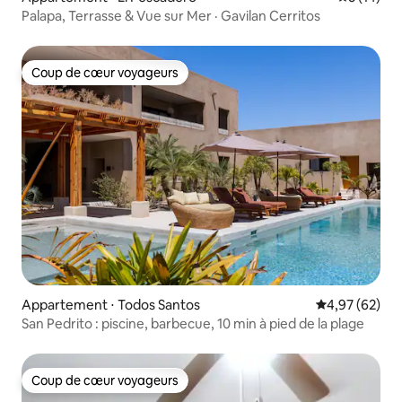
Palapa, Terrasse & Vue sur Mer · Gavilan Cerritos
Coup de cœur voyageurs
Coup de cœur voyageurs
Appartement ⋅ Todos Santos
Évaluation mo
4,97 (62)
San Pedrito : piscine, barbecue, 10 min à pied de la plage
Coup de cœur voyageurs
Coup de cœur voyageurs