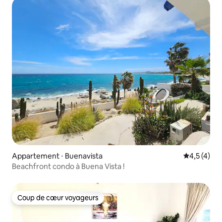
Appartement ⋅ Buenavista
Évaluation 
4,5 (4)
Beachfront condo à Buena Vista !
Coup de cœur voyageurs
Coup de cœur voyageurs