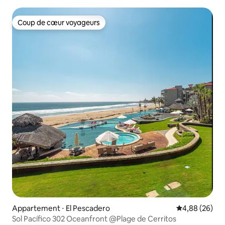
surf*Emplacement*Emplacement !
Coup de cœur voyageurs
Coup de cœur voyageurs
Appartement ⋅ El Pescadero
Évaluation mo
4,88 (26)
Sol Pacífico 302 Oceanfront @Plage de Cerritos