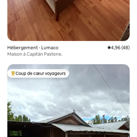
Hébergement ⋅ Lumaco
Évaluation mo
4,96 (48)
Maison à Capitán Pastene.
Coup de cœur voyageurs
Coups de cœur voyageurs les plus appréciés