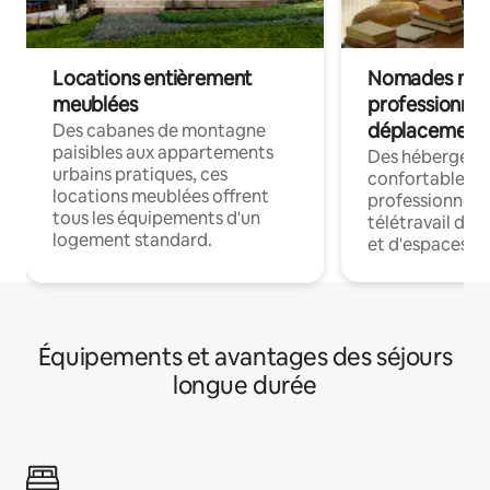
Locations entièrement
Nomades num
meublées
professionnel
déplacement
Des cabanes de montagne
paisibles aux appartements
Des hébergem
urbains pratiques, ces
confortables p
locations meublées offrent
professionnels
tous les équipements d'un
télétravail dis
logement standard.
et d'espaces de
Équipements et avantages des séjours
longue durée