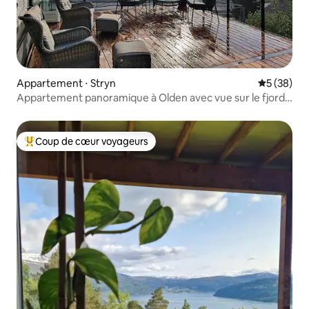
Appartement ⋅ Stryn
Évaluation
5 (38)
Appartement panoramique à Olden avec vue sur le fjord
(4 pièces)
Coup de cœur voyageurs
Coups de cœur voyageurs les plus appréciés