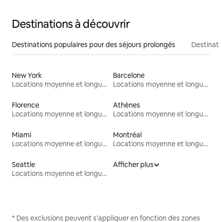
Destinations à découvrir
Destinations populaires pour des séjours prolongés
Destinati
New York
Barcelone
Locations moyenne et longue durée
Locations moyenne et longue durée
Florence
Athènes
Locations moyenne et longue durée
Locations moyenne et longue durée
Miami
Montréal
Locations moyenne et longue durée
Locations moyenne et longue durée
Seattle
Afficher plus
Locations moyenne et longue durée
* Des exclusions peuvent s'appliquer en fonction des zones