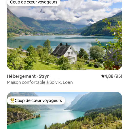
Coup de cœur voyageurs
Coup de cœur voyageurs
Hébergement ⋅ Stryn
Évaluation mo
4,88 (95)
Maison confortable à Solvik, Loen
Coup de cœur voyageurs
Coups de cœur voyageurs les plus appréciés