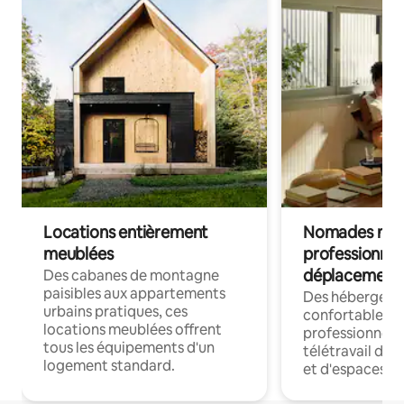
Locations entièrement
Nomades num
meublées
professionnel
déplacement
Des cabanes de montagne
paisibles aux appartements
Des hébergem
urbains pratiques, ces
confortables p
locations meublées offrent
professionnels
tous les équipements d'un
télétravail dis
logement standard.
et d'espaces de