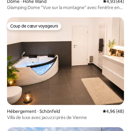
Dôme ⋅ Hohe Wand
Évaluation mo
4,93 (44)
Glamping Dome "Vue sur la montagne" avec fenêtre en
étoile
Coup de cœur voyageurs
Coup de cœur voyageurs
Hébergement ⋅ Schönfeld
Évaluation mo
4,96 (48)
Villa de luxe avec jacuzzi près de Vienne