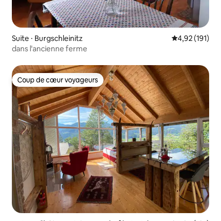
Suite ⋅ Burgschleinitz
Évaluation moy
4,92 (191)
dans l'ancienne ferme
Coup de cœur voyageurs
Coup de cœur voyageurs