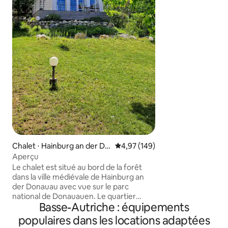
au chant des oiseaux. Découvrez l
de vie minimalist
sur ce qui est vra
région a beaucoup 
parcs nationaux à 
fascinante, l'histoi
délicieuse. Nos quatre micro-maisons
ont été construite
utilisant des maté
comme l'isolation 
Chalet ⋅ Hainburg an der Do
Évaluation moyenne sur la base 
4,97 (149)
nau
Aperçu
Le chalet est situé au bord de la forêt
dans la ville médiévale de Hainburg an
der Donauau avec vue sur le parc
national de Donauauen. Le quartier
Basse-Autriche : équipements
« Donauland Carnuntum » offre de
délicieux sentiers de randonnée
populaires dans les locations adaptées
pédestres et cyclables, de culture et de