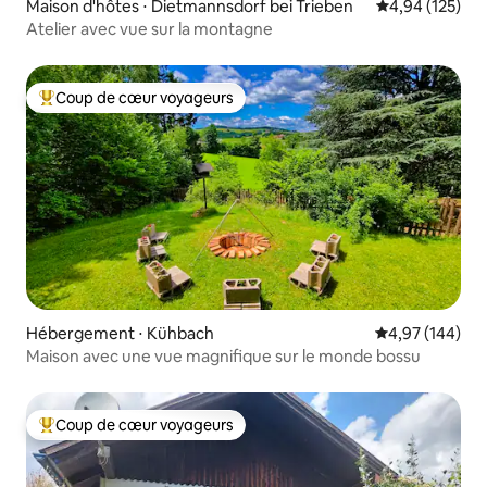
Maison d'hôtes ⋅ Dietmannsdorf bei Trieben
Évaluation moy
4,94 (125)
Atelier avec vue sur la montagne
Coup de cœur voyageurs
Coups de cœur voyageurs les plus appréciés
Hébergement ⋅ Kühbach
Évaluation moy
4,97 (144)
Maison avec une vue magnifique sur le monde bossu
Coup de cœur voyageurs
Coups de cœur voyageurs les plus appréciés