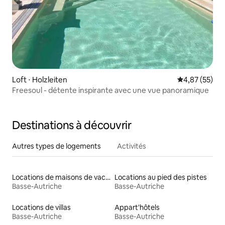
Loft ⋅ Holzleiten
Évaluation mo
4,87 (55)
Freesoul - détente inspirante avec une vue panoramique
Destinations à découvrir
Autres types de logements
Activités
Locations de maisons de vacances
Locations au pied des pistes
Basse-Autriche
Basse-Autriche
Locations de villas
Appart'hôtels
Basse-Autriche
Basse-Autriche