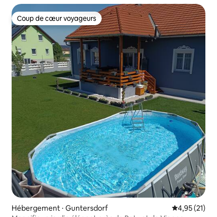
Coup de cœur voyageurs
Coup de cœur voyageurs
Hébergement ⋅ Guntersdorf
Évaluation mo
4,95 (21)