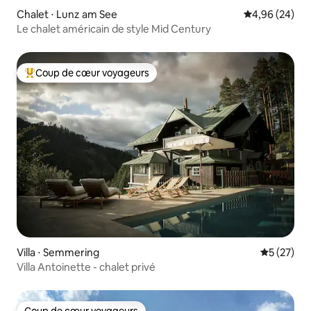
Chalet ⋅ Lunz am See
Évaluation mo
4,96 (24)
Le chalet américain de style Mid Century
Coup de cœur voyageurs
Coups de cœur voyageurs les plus appréciés
Villa ⋅ Semmering
Évaluation
5 (27)
Villa Antoinette - chalet privé