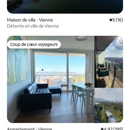
Maison de ville ⋅ Vienne
Évaluation
5 (16)
Détente et ville de Vienne
Coup de cœur voyageurs
Coup de cœur voyageurs
Appartement ⋅ Vienne
Évaluation moy
4,97 (195)