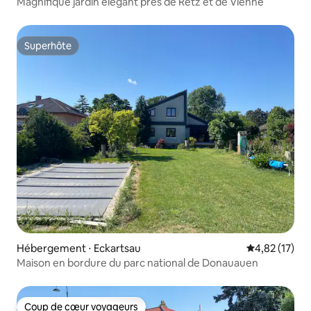
Magnifique jardin élégant près de Retz et de Vienne
Superhôte
Superhôte
Hébergement ⋅ Eckartsau
Évaluation mo
4,82 (17)
Maison en bordure du parc national de Donauauen
Coup de cœur voyageurs