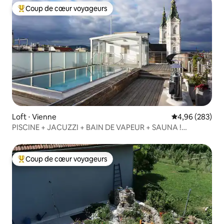
Coup de cœur voyageurs
Coups de cœur voyageurs les plus appréciés
Loft ⋅ Vienne
Évaluation moy
4,96 (283)
PISCINE + JACUZZI + BAIN DE VAPEUR + SAUNA !
Seulement pour votre détente
Coup de cœur voyageurs
Coups de cœur voyageurs les plus appréciés