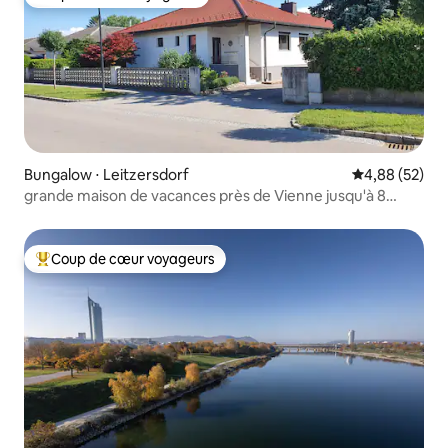
Coup de cœur voyageurs
Bungalow ⋅ Leitzersdorf
Évaluation mo
4,88 (52)
grande maison de vacances près de Vienne jusqu'à 8
personnes
Coup de cœur voyageurs
Coups de cœur voyageurs les plus appréciés