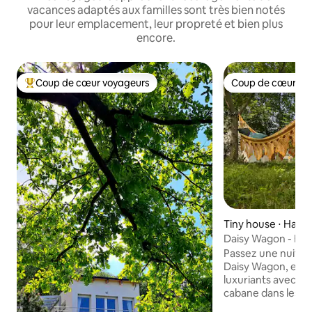
vacances adaptés aux familles sont très bien notés
pour leur emplacement, leur propreté et bien plus
encore.
Coup de cœur voyageurs
Coup de cœur vo
Coups de cœur voyageurs les plus appréciés
Coup de cœur vo
Tiny house ⋅ Hain
r Donau
Daisy Wagon - Eco
Passez une nuit c
Daisy Wagon, ent
luxuriants avec vu
cabane dans les ar
nature, reposez-v