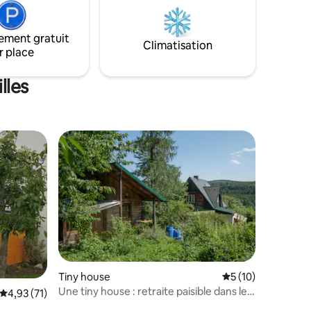
ement gratuit
Climatisation
r place
lles
Tiny house
Évaluation moyenne
5 (10)
Une tiny house : retraite paisible dans les
Évaluation moyenne sur la base de 71 commentaires : 4,93 sur 5
4,93 (71)
bois de Vienne