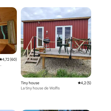
Évaluation moyenne sur la base de 60 commentaires : 4,72 sur 5
4,72 (60)
taires : 4,83 sur 5
Tiny house
Évaluation moyenne 
4,2 (5)
La tiny house de Wolfis