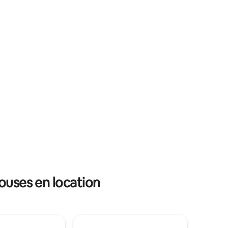
que la Sonnentor, l’Arche de Noé, les
 beaux
jardins d’aventure de Kittenberg et bien
e
d’autres encore. La maison est vivante ;
iture
par conséquent, des bruits (p. ex. : ver à
bois) et la visite d’animaux (p. ex. :
amille en
coccinelle) sont possibles.
s recyclés
 chanvre.
ouses en location