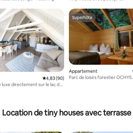
Superhôte
Superhôte
Appartement
Parc de loisirs forestier OCHYS
ur la base de 21 commentaires : 4,9 sur 5
Évaluation moyenne sur la base de 90 commen
4,83 (90)
Kreuzstetten (Kreuzstetten)
 luxe directement sur le lac de
Location de tiny houses avec terrasse