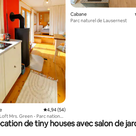
e sur la base de 3 commentaires : 5 sur 5
Cabane
Parc naturel de Lausernest
e
Évaluation moyenne sur la base de 54 commen
4,94 (54)
Loft Mrs. Green - Parc national
cation de tiny houses avec salon de jar
al