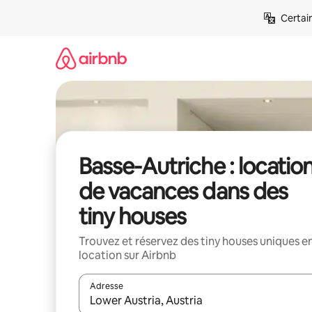
Aller
Certai
directement
au
contenu
Basse-Autriche : locatio
de vacances dans des
tiny houses
Trouvez et réservez des tiny houses uniques e
location sur Airbnb
Adresse
Lorsque les résultats s'affichent, utilisez les flèc