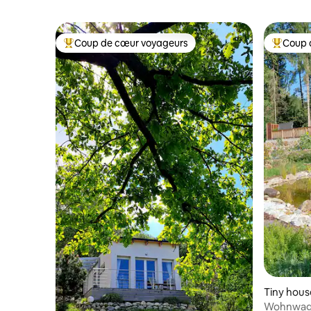
Coup de cœur voyageurs
Coup 
Coups de cœur voyageurs les plus appréciés
Coups de
Tiny hous
Wohnwagon