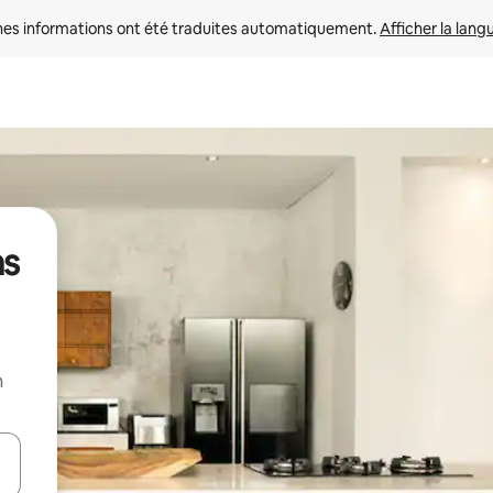
nes informations ont été traduites automatiquement. 
Afficher la lang
ns
n
hes vers le haut et vers le bas pour les parcourir ou en appuyant et en fai