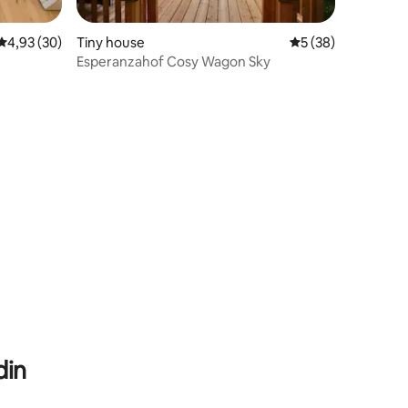
Évaluation moyenne sur la base de 30 commentaires : 4,93 sur 5
4,93 (30)
Tiny house
Évaluation moyenne
5 (38)
Esperanzahof Cosy Wagon Sky
taires : 4,94 sur 5
din