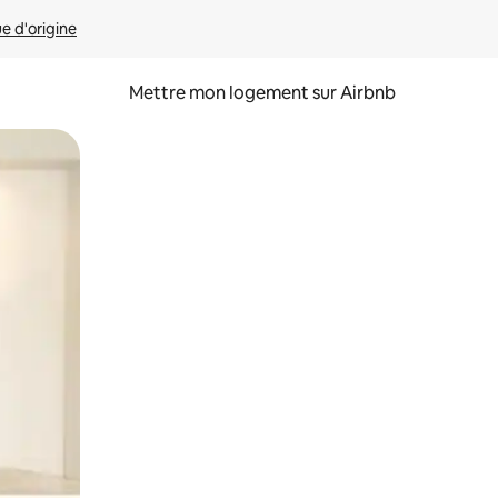
ue d'origine
Mettre mon logement sur Airbnb
sant glisser.