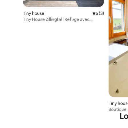
Tiny house
Évaluation moyenn
5 (3)
Tiny House Zillingtal | Refuge avec
terrasse en bois
Tiny hous
Boutique 
Lo
de Thayat