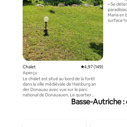
canapé
« Se déte
paradisia
Maria en 
surface ha
Lotissemen
Pure joie 
l'étang de
sauvage pl
fleurs Pro
l'air pur 
nuit ici. Ruisseau à proximité immédiate,
sentiers
Chalet
Évaluation moyenne sur 
4,97 (149)
avec vue 
Aperçu
montagne,
Le chalet est situé au bord de la forêt
Danube, 
dans la ville médiévale de Hainburg an
der Donauau avec vue sur le parc
national de Donauauen. Le quartier
Basse-Autriche :
« Donauland Carnuntum » offre de
délicieux sentiers de randonnée
pédestres et cyclables, de culture et de
spécialités culinaires. Les excursions à
Bratislava, la ville romaine de Carnuntum