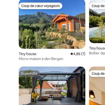
Coup de cœur voyageurs
Coup de
Coup de cœur voyageurs
Coup de
Tiny hous
Boîtier da
Tiny house
Évaluation moyenne s
4,86 (7)
Micro-maison à den Bergen
Superhôte
Coup de
Superhôte
Coup de