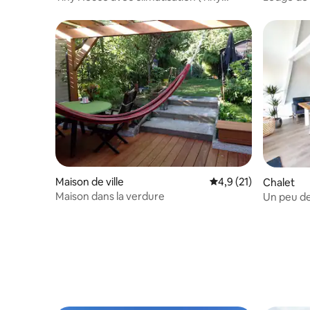
House Villa to go)
Maison de ville
Évaluation moyenne s
4,9 (21)
Chalet
Maison dans la verdure
Un peu de
Neusiedl