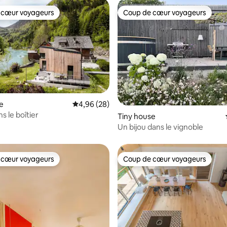
 cœur voyageurs
Coup de cœur voyageurs
 cœur voyageurs
Coup de cœur voyageurs
e
Évaluation moyenne sur la base de 28 commen
4,96 (28)
ns le boîtier
ur la base de 7 commentaires : 4,86 sur 5
Tiny house
Un bijou dans le vignoble
 cœur voyageurs
Coup de cœur voyageurs
 cœur voyageurs
Coup de cœur voyageurs