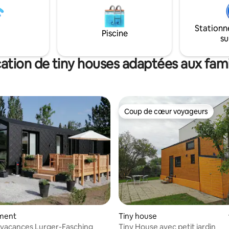
Stationn
Piscine
su
ation de tiny houses adaptées aux fami
Coup de cœur voyageurs
Coup de cœur voyageurs
r la base de 51 commentaires : 4,98 sur 5
ment
Tiny house
 vacances Lurger-Fasching
Tiny House avec petit jardin