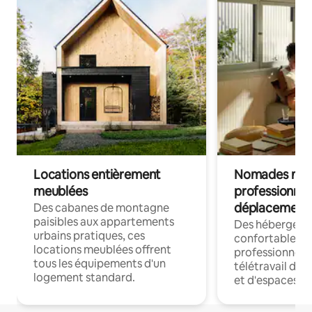
Locations entièrement
Nomades num
meublées
professionnel
déplacement
Des cabanes de montagne
paisibles aux appartements
Des hébergem
urbains pratiques, ces
confortables p
locations meublées offrent
professionnels
tous les équipements d'un
télétravail dis
logement standard.
et d'espaces de