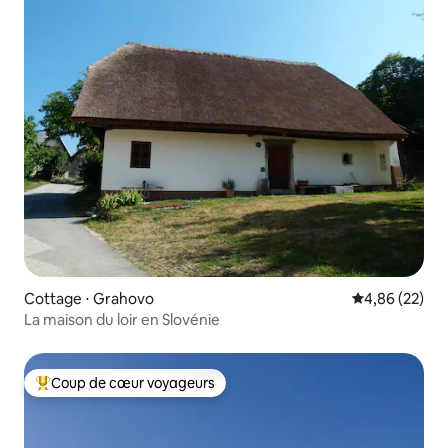
Cottage ⋅ Grahovo
Évaluation mo
4,86 (22)
La maison du loir en Slovénie
Coup de cœur voyageurs
Coups de cœur voyageurs les plus appréciés