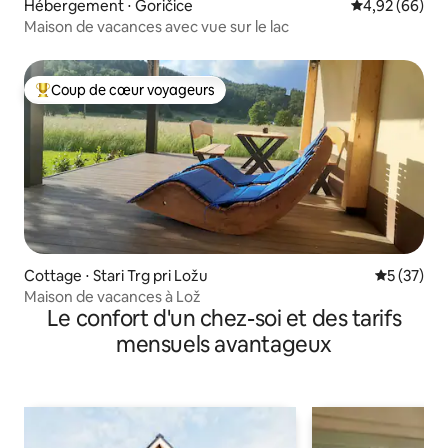
Hébergement ⋅ Goričice
Évaluation mo
4,92 (66)
Maison de vacances avec vue sur le lac
Coup de cœur voyageurs
Coups de cœur voyageurs les plus appréciés
Cottage ⋅ Stari Trg pri Ložu
Évaluation
5 (37)
Maison de vacances à Lož
Le confort d'un chez-soi et des tarifs
mensuels avantageux