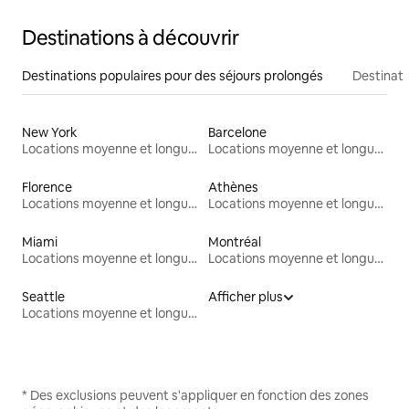
Destinations à découvrir
Destinations populaires pour des séjours prolongés
Destinati
New York
Barcelone
Locations moyenne et longue durée
Locations moyenne et longue durée
Florence
Athènes
Locations moyenne et longue durée
Locations moyenne et longue durée
Miami
Montréal
Locations moyenne et longue durée
Locations moyenne et longue durée
Seattle
Afficher plus
Locations moyenne et longue durée
* Des exclusions peuvent s'appliquer en fonction des zones