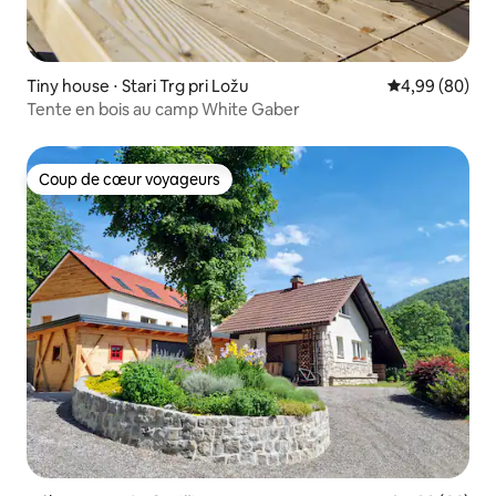
Tiny house ⋅ Stari Trg pri Ložu
Évaluation mo
4,99 (80)
Tente en bois au camp White Gaber
Coup de cœur voyageurs
Coup de cœur voyageurs