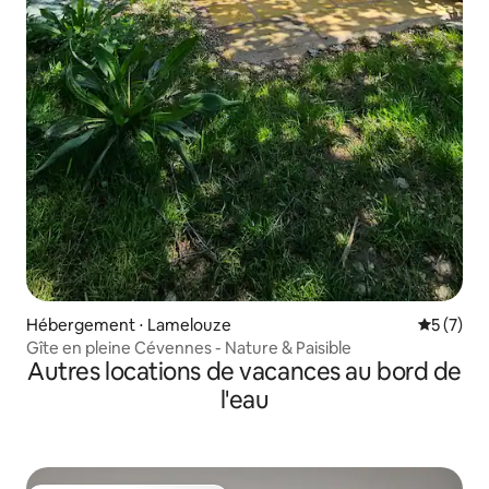
Hébergement ⋅ Lamelouze
Évaluatio
5 (7)
Gîte en pleine Cévennes - Nature & Paisible
Autres locations de vacances au bord de
l'eau