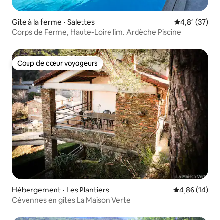
Gîte à la ferme ⋅ Salettes
Évaluation mo
4,81 (37)
Corps de Ferme, Haute-Loire lim. Ardèche Piscine
Coup de cœur voyageurs
Coup de cœur voyageurs
Hébergement ⋅ Les Plantiers
Évaluation mo
4,86 (14)
Cévennes en gîtes La Maison Verte