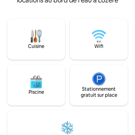
locations au bord de l'eau à Lozère
Depuis le chalet, 
🧡💛💚💙💜 En supplément : -le bain
randonnée s'offre
Norvégien chauffé ( 3h de préparation) -
découvrir à pied o
des paniers petit-déjeuner,apéritifs ou
somptueux, en vo
repas. Prévenir La Loge des Cévennes,
odeurs et des brui
notre conciergerie 24h avant. Nous
d'une flore sauva
privatisons, pour vous, notre piscine
préservée
tous les matins jusqu’à 13h
Cuisine
Wifi
Stationnement
Piscine
gratuit sur place