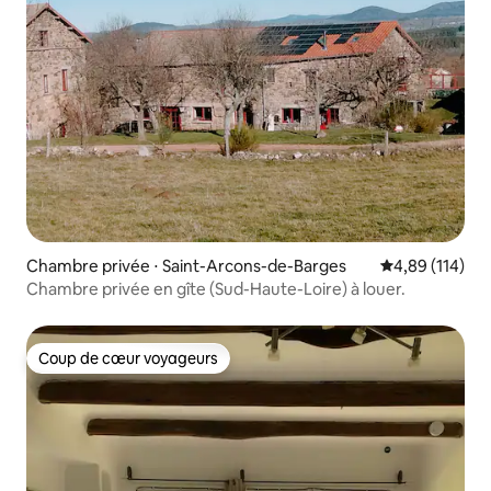
Chambre privée ⋅ Saint-Arcons-de-Barges
Évaluation moy
4,89 (114)
Chambre privée en gîte (Sud-Haute-Loire) à louer.
Coup de cœur voyageurs
Coup de cœur voyageurs