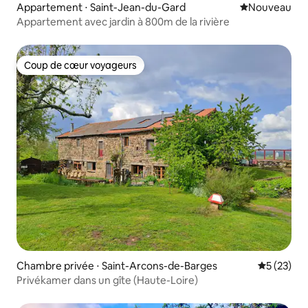
Appartement ⋅ Saint-Jean-du-Gard
Nouvel hébe
Nouveau
Appartement avec jardin à 800m de la rivière
Coup de cœur voyageurs
Coup de cœur voyageurs
Chambre privée ⋅ Saint-Arcons-de-Barges
Évaluation
5 (23)
Privékamer dans un gîte (Haute-Loire)