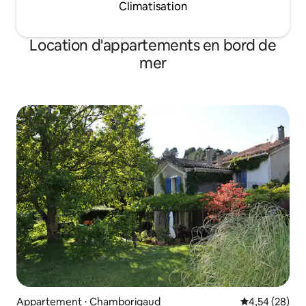
Climatisation
Location d'appartements en bord de
mer
Appartement ⋅ Chamborigaud
Évaluation mo
4,54 (28)