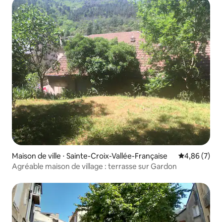
Maison de ville ⋅ Sainte-Croix-Vallée-Française
Évaluation m
4,86 (7)
Agréable maison de village : terrasse sur Gardon