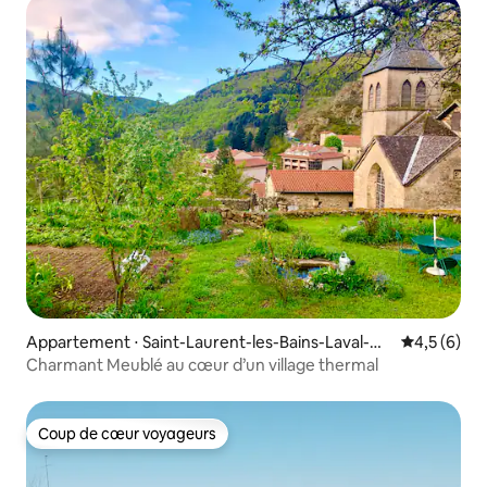
Appartement ⋅ Saint-Laurent-les-Bains-Laval-
Évaluation 
4,5 (6)
d'Aurelle
Charmant Meublé au cœur d’un village thermal
Coup de cœur voyageurs
Coup de cœur voyageurs