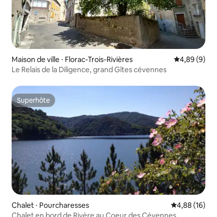
Maison de ville ⋅ Florac-Trois-Rivières
Évaluation m
4,89 (9)
Le Relais de la Diligence, grand Gîtes cévennes
Superhôte
Superhôte
Chalet ⋅ Pourcharesses
Évaluation mo
4,88 (16)
Chalet en bord de Rivère au Coeur des Cévennes.