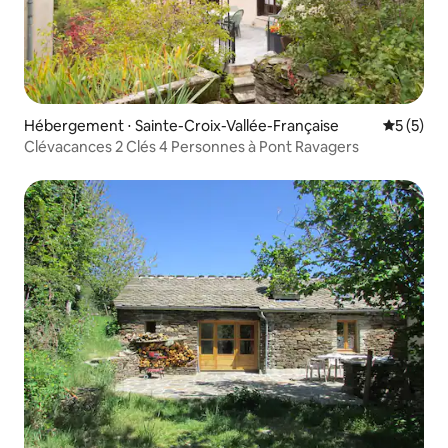
Hébergement ⋅ Sainte-Croix-Vallée-Française
Évaluatio
5 (5)
Clévacances 2 Clés 4 Personnes à Pont Ravagers