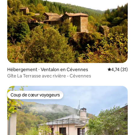
Hébergement ⋅ Ventalon en Cévennes
Évaluation mo
4,74 (31)
Gîte La Terrasse avec rivière - Cévennes
Coup de cœur voyageurs
Coup de cœur voyageurs