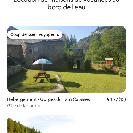
bord de l'eau
Coup de cœur voyageurs
Coup de cœur voyageurs
Hébergement ⋅ Gorges du Tarn Causses
Évaluation mo
4,77 (13)
Gîte de la source