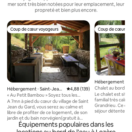
mer sont très bien notées pour leur emplacement, leur
propreté et bien plus encore.
Coup de cœur voyageurs
Coup de cœur vo
Coup de cœur voyageurs
Coup de cœur vo
Hébergement ⋅ Gr
Chalet au bord de 
Hébergement ⋅ Saint-Jean-
Évaluation moyenne sur la base 
4,88 (139)
assurée
Le chalet est situ
du-Gard
« Au Petit Bambou » Soyez tous les
familial très calme
bienvenus
A 7mn à pied du cœur du village de Saint
Grandrieu. Ce chale
Jean du Gard, vous serez au calme et
séjour détente pou
libre de profiter de ce logement, de son
niché au creux d'u
jardin et du bain norvégien(gratuit à
verdoyante, vous 
Équipements populaires dans les
température) Exclusivement pour vous
calme absolu loin du
Soyons tous fières de nos différences. ❤️