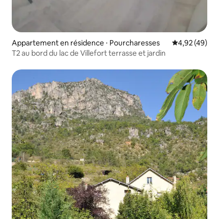
Appartement en résidence ⋅ Pourcharesses
Évaluation mo
4,92 (49)
T2 au bord du lac de Villefort terrasse et jardin