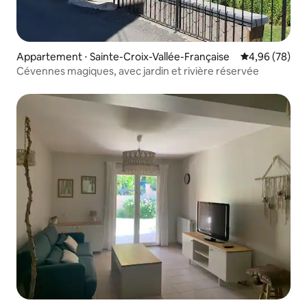
Appartement ⋅ Sainte-Croix-Vallée-Française
Évaluation mo
4,96 (78)
Cévennes magiques, avec jardin et rivière réservée