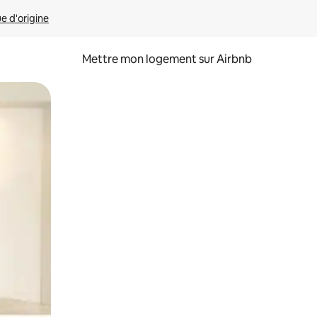
ue d'origine
Mettre mon logement sur Airbnb
sant glisser.