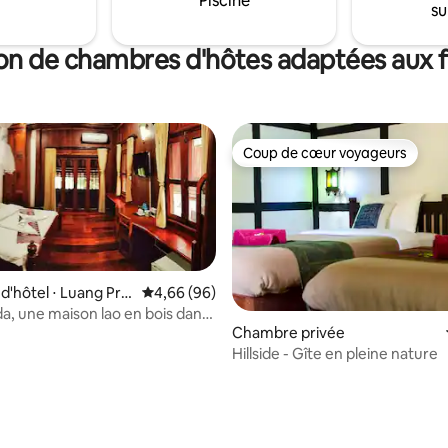
Piscine
su
restaurant propose des plats
traditionnels du Laos fraîchem
préparés avec des légumes bio
on de chambres d'hôtes adaptées aux f
directement du jardin.
Coup de cœur voyageurs
Coup de cœur voyageurs
'hôtel ⋅ Luang Pra
Évaluation moyenne sur la base de 96 commen
4,66 (96)
da, une maison lao en bois dans
Chambre privée
lle.
Hillside - Gîte en pleine nature
 la base de 127 commentaires : 4,69 sur 5