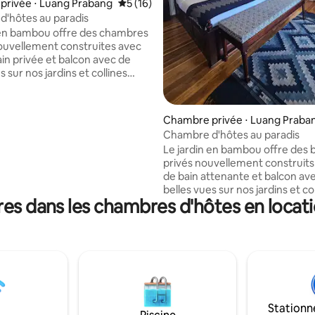
privée ⋅ Luang Prabang
Évaluation moyenne sur la base de 16 co
5 (16)
'hôtes au paradis
 en bambou offre des chambres
ouvellement construites avec
ain privée et balcon avec de
s sur nos jardins et collines
es, mélangeant de manière
 designs traditionnels du Laos
 touche moderne. Vous pouvez
Chambre privée ⋅ Luang Praba
rger dans la nature, profiter
Chambre d'hôtes au paradis
té de notre jardin coloré et si
Le jardin en bambou offre des
ouhaitez, en apprendre
privés nouvellement construits 
 sur le jardinage biologique et
de bain attenante et balcon av
 traditionnelle. Vous pouvez
belles vues sur nos jardins et co
vous rafraîchir dans la piscine.
es dans les chambres d'hôtes en loca
organiques, mélangeant de ma
taurant propose de la
unique les designs traditionnel
e lao fraîchement préparée
avec une touche moderne. Vo
légumes biologiques
vous immerger dans la nature, 
nt du jardin.
de la beauté de notre jardin colo
vous le souhaitez, en apprendr
davantage sur le jardinage et la
biologiques, ou faire un plonge
Stationn
rafraîchissant dans la piscine. 