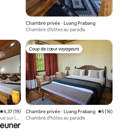
Chambre privée ⋅ Luang Prabang
Chambre d'hôtes au paradis
Coup de cœur voyageurs
Coup de cœur voyageurs
ntaires : 4,72 sur 5
Évaluation moyenne sur la base de 19 commentaires : 4,37 sur 5
4,37 (19)
Chambre privée ⋅ Luang Prabang
Évaluation moyenne
5 (16)
ue sur la
Chambre d'hôtes au paradis
jeuner