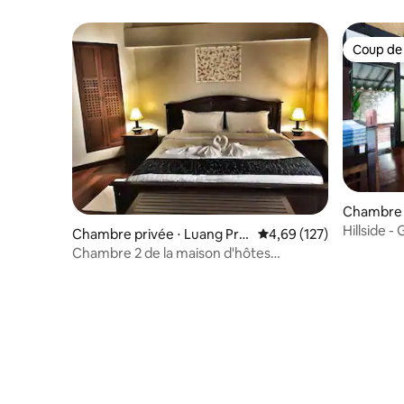
Coup de
Coup de
Chambre 
Hillside -
Chambre privée ⋅ Luang Pra
Évaluation moyenne sur
4,69 (127)
bang
Chambre 2 de la maison d'hôtes
Xanumkieng