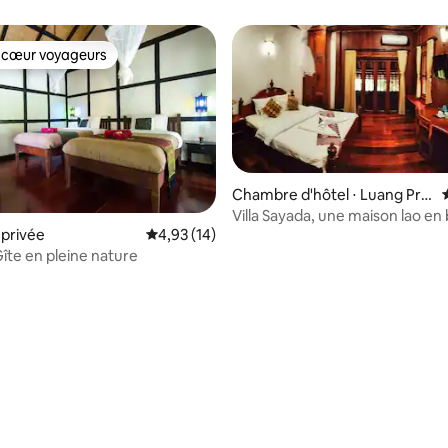
 cœur voyageurs
 cœur voyageurs
Chambre d'hôtel ⋅ Luang Pra
bang
Villa Sayada, une maison lao en
privée
Évaluation moyenne sur la base de 14 comme
4,93 (14)
la vieille ville.
 Gîte en pleine nature
 la base de 127 commentaires : 4,69 sur 5