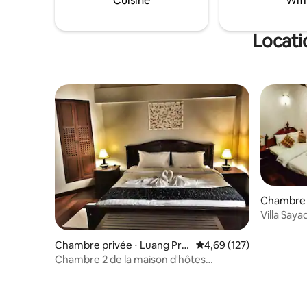
Cuisine
Wifi
Locati
Chambre d
bang
Villa Saya
la vieille vi
Chambre privée ⋅ Luang Pra
Évaluation moyenne sur
4,69 (127)
bang
Chambre 2 de la maison d'hôtes
Xanumkieng