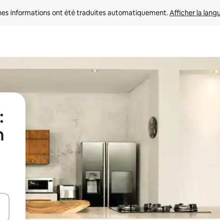
nes informations ont été traduites automatiquement. 
Afficher la lang
:
n
hes vers le haut et vers le bas pour les parcourir ou en appuyant et en fai