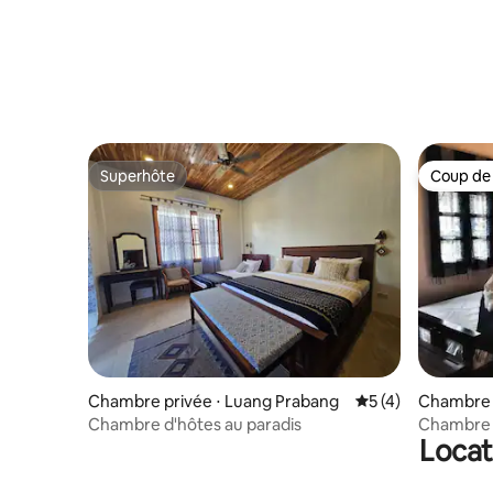
Superhôte
Coup de
Superhôte
Coup de
Chambre privée ⋅ Luang Prabang
Évaluation moyenn
5 (4)
Chambre p
bang
Chambre d'hôtes au paradis
Chambre 8
Locat
Xanumki