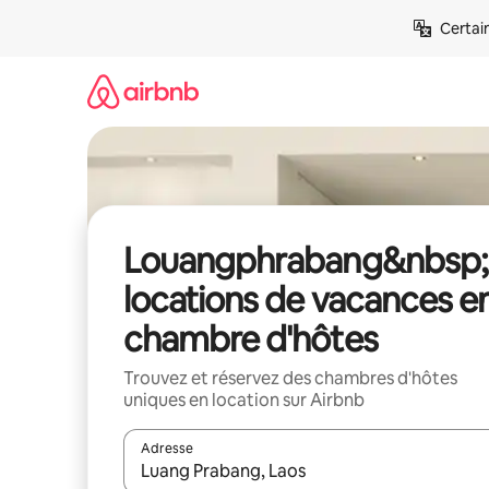
Aller
Certai
directement
au
contenu
Louangphrabang&nbsp;
locations de vacances e
chambre d'hôtes
Trouvez et réservez des chambres d'hôtes
uniques en location sur Airbnb
Adresse
Lorsque les résultats s'affichent, utilisez les flèc