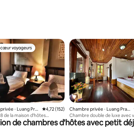
 cœur voyageurs
 cœur voyageurs
e sur la base de 4 commentaires : 5 sur 5
rivée ⋅ Luang Pra
Évaluation moyenne sur la base de 152 comme
4,72 (152)
Chambre privée ⋅ Luang Prab
ang
 de la maison d'hôtes
Chambre double de luxe avec v
ion de chambres d'hôtes avec petit dé
eng
ville par Villa Thida