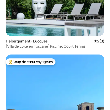
Hébergement ⋅ Lucques
Évaluatio
5 (3)
[Villa de Luxe en Toscane] Piscine, Court Tennis
Coup de cœur voyageurs
Coups de cœur voyageurs les plus appréciés