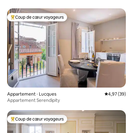
Coup de cœur voyageurs
Coups de cœur voyageurs les plus appréciés
Appartement ⋅ Lucques
Évaluation mo
4,97 (39)
Appartement Serendipity
Coup de cœur voyageurs
Coups de cœur voyageurs les plus appréciés