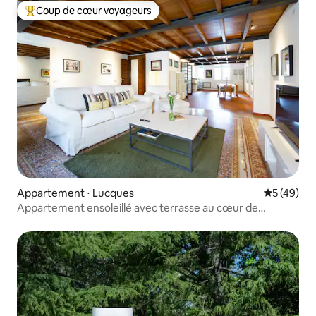
Coup de cœur voyageurs
Coups de cœur voyageurs les plus appréciés
Appartement ⋅ Lucques
Évaluation
5 (49)
Appartement ensoleillé avec terrasse au cœur de
Lucques