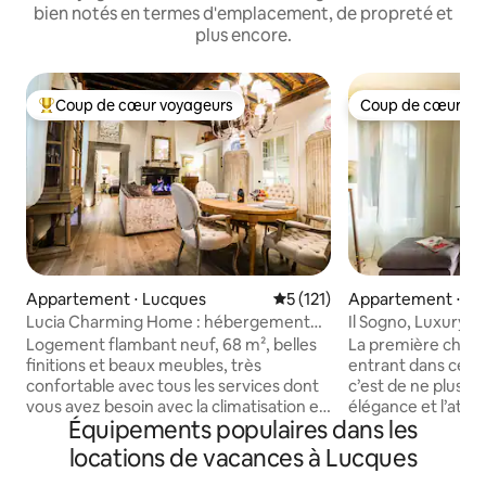
bien notés en termes d'emplacement, de propreté et
plus encore.
Coup de cœur voyageurs
Coup de cœur vo
Coups de cœur voyageurs les plus appréciés
Coup de cœur vo
Appartement ⋅ Lucques
Évaluation moyenne sur la ba
5 (121)
Appartement ⋅ Lu
Lucia Charming Home : hébergement
Il Sogno, Luxury A
élégant à Lucques
Napoleone
Logement flambant neuf, 68 m², belles
La première chos
finitions et beaux meubles, très
entrant dans cet 
confortable avec tous les services dont
c’est de ne plus en
vous avez besoin avec la climatisation et
élégance et l’atten
Équipements populaires dans les
le Wi-Fi à fibre optique. Rez-de-
viennent directem
chaussée d'un ancien palais à Lucques, à
propriétaires pour
locations de vacances à Lucques
quelques mètres de l'emblématique
spacieux est une e