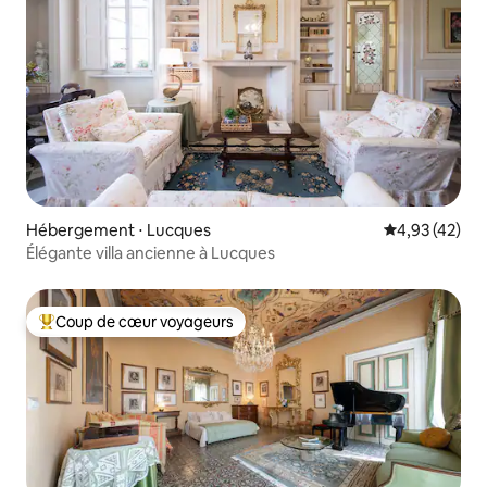
Hébergement ⋅ Lucques
Évaluation mo
4,93 (42)
Élégante villa ancienne à Lucques
Coup de cœur voyageurs
Coups de cœur voyageurs les plus appréciés