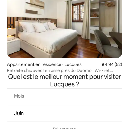
Appartement en résidence ⋅ Lucques
Évaluation mo
4,94 (52)
Retraite chic avec terrasse près du Duomo · Wi-Fi et
Quel est le meilleur moment pour visiter
climatisation
Lucques ?
Mois
Juin