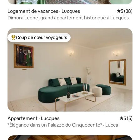
Logement de vacances ⋅ Lucques
Évaluation
5 (38)
Dimora Leone, grand appartement historique à Lucques
Coup de cœur voyageurs
Coups de cœur voyageurs les plus appréciés
Appartement ⋅ Lucques
Évaluatio
5 (5)
*Élégance dans un Palazzo du Cinquecento* · Lucca