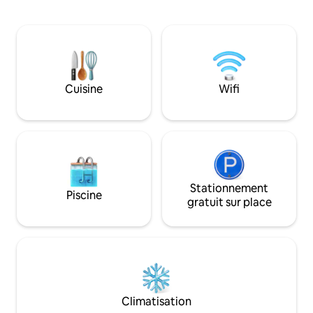
tour Guinigi, l'une des attractions les plus
l’apéritif dans la v
célèbres de la ville. Idéal pour les
jeter un coup d’œil
personnes qui veulent profiter au mieux
animée de la Piaz
du centre-ville, mais toujours avoir le
escaliers sont là et 
calme et la tranquillité dans l'un des plus
d’ascenseur, mais
beaux quartiers de la ville. Excellent
bagages légers et
également comme QG pour visiter
profiter de Lucque
Cuisine
Wifi
d'autres endroits en Toscane, tous très
vraiment unique et 
proches comme Florence, Pise, Versilia.
Stationnement
Piscine
gratuit sur place
Climatisation