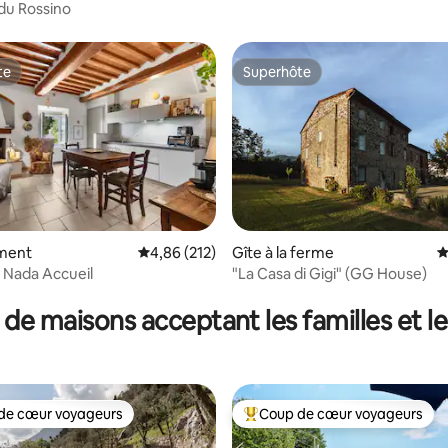
 du Rossino
te
Superhôte
te
Superhôte
ment
Évaluation moyenne sur la base de 212 comme
4,86 (212)
Gîte à la ferme
É
la base de 250 commentaires : 4,85 sur 5
i Nada Accueil
"La Casa di Gigi" (GG House)
 de maisons acceptant les familles et l
de cœur voyageurs
Coup de cœur voyageurs
 cœur voyageurs les plus appréciés
Coups de cœur voyageurs les p