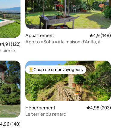
Appartement
Évaluation moyenne su
4,9 (148)
App.to « Sofia » à la maison d’Anita, à
taires : 4,99 sur 5
valuation moyenne sur la base de 122 commentaires : 4,91 sur 5
4,91 (122)
2 km des Murs
n pierre
Coup de cœur voyageurs
lus appréciés
Coups de cœur voyageurs les plus appréciés
Hébergement
Évaluation moyenne sur
4,98 (203)
Le terrier du renard
valuation moyenne sur la base de 140 commentaires : 4,96 sur 5
4,96 (140)
taires : 4,93 sur 5