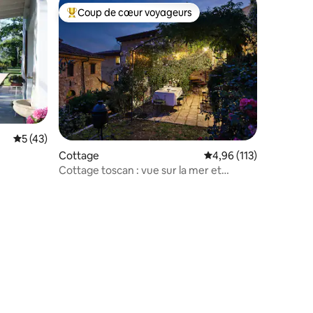
Coup de cœur voyageurs
lus appréciés
Coups de cœur voyageurs les plus appréciés
Évaluation moyenne sur la base de 43 commentaires : 5 sur 5
5 (43)
Cottage
Évaluation moyenne sur
4,96 (113)
Cottage toscan : vue sur la mer et
oliveraie privative !
taires : 4,88 sur 5