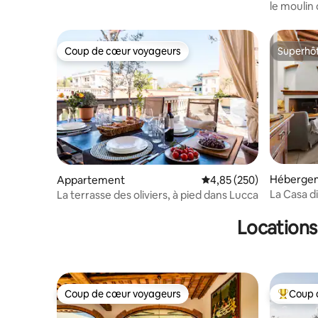
le moulin
Coup de cœur voyageurs
Superhô
Coup de cœur voyageurs
Superhô
Héberge
Appartement
Évaluation moyenne sur 
4,85 (250)
La Casa d
La terrasse des oliviers, à pied dans Lucca
Locations
Coup de cœur voyageurs
Coup 
Coup de cœur voyageurs
Coups de