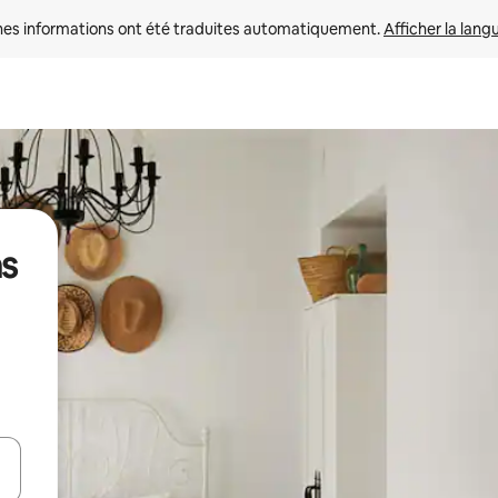
nes informations ont été traduites automatiquement. 
Afficher la lang
ns
hes vers le haut et vers le bas pour les parcourir ou en appuyant et en fai