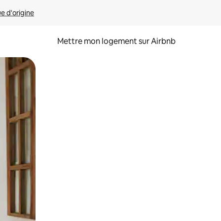
ue d'origine
Mettre mon logement sur Airbnb
sant glisser.