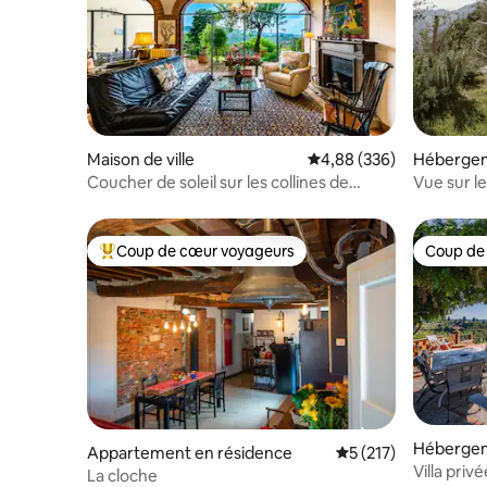
Maison de ville
Évaluation moyenne sur 
4,88 (336)
Héberge
Coucher de soleil sur les collines de
Vue sur l
Florence • Giogoli
toscane h
Coup de cœur voyageurs
Coup de
Coups de cœur voyageurs les plus appréciés
Coup de
Héberge
Appartement en résidence
Évaluation moyenne 
5 (217)
Villa priv
La cloche