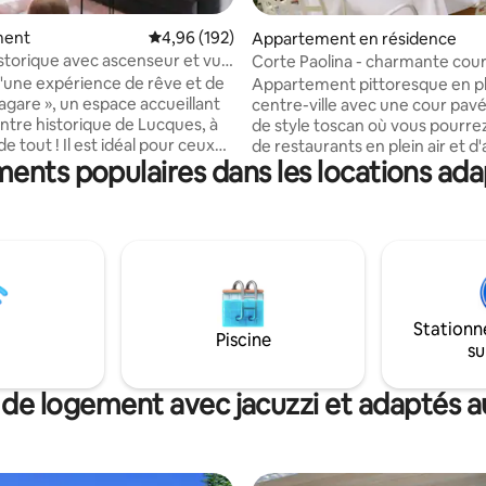
sur la base de 121 commentaires : 5 sur 5
ment
Évaluation moyenne sur la base de 192 commen
4,96 (192)
Appartement en résidence
storique avec ascenseur et vue
Corte Paolina - charmante cour
in
l'intérieur de Lucques
d'une expérience de rêve et de
Appartement pittoresque en pl
Zagare », un espace accueillant
centre-ville avec une cour pav
entre historique de Lucques, à
de style toscan où vous pourrez
e tout ! Il est idéal pour ceux
de restaurants en plein air et d'
ents populaires dans les locations ada
tent séjourner dans la ville sans
de loisirs. Les nombreuses plan
 à utiliser la voiture. Un
fleurs offrent le refuge parfait 
nt confortable et fonctionnel
l'agitation de la vie urbaine sans
lucquois, situé au deuxième
sacrifier le confort de trouver 
n immeuble avec ascenseur.
dont vous avez besoin à distan
ur les couples, les amis et les
marche. L'appartement a été 
avec un sens du détail et une
excursions en dehors de
technologie moderne tout en
Stationn
 pour visiter d'autres villes
conservant le charme et l'atm
Piscine
su
a Toscane.
du passé. la maison idéale loin 
vous !
 de logement avec jacuzzi et adaptés au