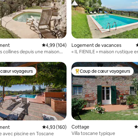
la base de 336 commentaires : 4,88 sur 5
ment
Évaluation moyenne sur la base de 104 commen
4,99 (104)
Logement de vacances
É
es collines depuis une maison
« IL FIENILE » maison rustique e
istorique
 cœur voyageurs
Coup de cœur voyageurs
 cœur voyageurs
Coups de cœur voyageurs les p
Cottage
É
ment
Évaluation moyenne sur la base de 160 commen
4,93 (160)
sur la base de 217 commentaires : 5 sur 5
Villa toscane typique
ée avec piscine en Toscane