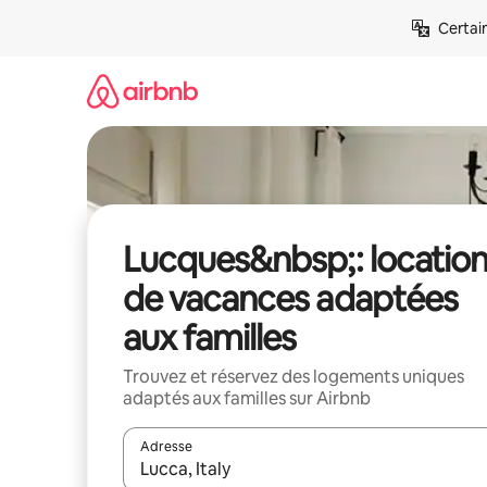
Aller
Certai
directement
au
contenu
Lucques&nbsp;: locatio
de vacances adaptées
aux familles
Trouvez et réservez des logements uniques
adaptés aux familles sur Airbnb
Adresse
Lorsque les résultats s'affichent, utilisez les flèc