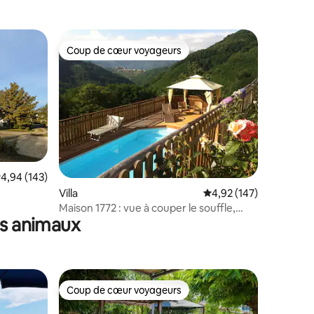
Coup de cœur voyageurs
Coup de cœur voyageurs
ntaires : 4,86 sur 5
valuation moyenne sur la base de 143 commentaires : 4,94 sur 5
4,94 (143)
Villa
Évaluation moyenne sur
4,92 (147)
Maison 1772 : vue à couper le souffle,
es animaux
jacuzzi, piscine, sauna
Coup de cœur voyageurs
lus appréciés
Coup de cœur voyageurs