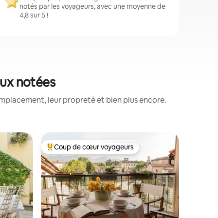
notés par les voyageurs, avec une moyenne de
4,8 sur 5 !
eux notées
mplacement, leur propreté et bien plus encore.
Appartem
Coup de cœur voyageurs
Coup
lus appréciés
Coups de cœur voyageurs les plus appréciés
Coups d
Le nid de
Il Nido s
senza asc
Lucca, ac
casa è in 
accessibile in auto
per raggi