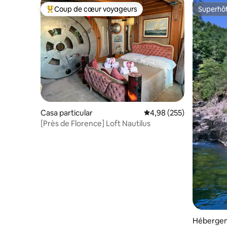
Coup de cœur voyageurs
Superhô
Coups de cœur voyageurs les plus appréciés
Superhô
Casa particular
Évaluation moyenne sur 
4,98 (255)
[Près de Florence] Loft Nautilus
Héberge