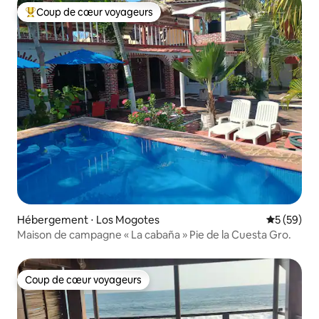
Coup de cœur voyageurs
Coups de cœur voyageurs les plus appréciés
Hébergement ⋅ Los Mogotes
Évaluation
5 (59)
Maison de campagne « La cabaña » Pie de la Cuesta Gro.
Coup de cœur voyageurs
Coup de cœur voyageurs