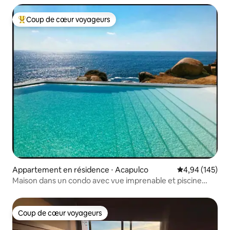
Coup de cœur voyageurs
Coups de cœur voyageurs les plus appréciés
Appartement en résidence ⋅ Acapulco
Évaluation moy
4,94 (145)
Maison dans un condo avec vue imprenable et piscine
privée
Coup de cœur voyageurs
Coup de cœur voyageurs