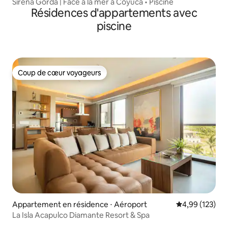
Sirena Gorda | Face à la mer à Coyuca • Piscine
Résidences d'appartements avec
piscine
Coup de cœur voyageurs
Coup de cœur voyageurs
Appartement en résidence ⋅ Aéroport
Évaluation moy
4,99 (123)
La Isla Acapulco Diamante Resort & Spa