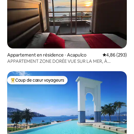
Appartement en résidence ⋅ Acapulco
Évaluation moy
4,86 (293)
APPARTEMENT ZONE DORÉE VUE SUR LA MER, À
QUELQUES PAS DE LA PLAGE.
Coup de cœur voyageurs
Coups de cœur voyageurs les plus appréciés