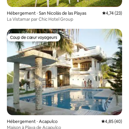
Hébergement ⋅ San Nicolás de las Playas
Évaluation mo
4,74 (23)
La Vistamar par Chic Hotel Group
Coup de cœur voyageurs
Coup de cœur voyageurs
Hébergement ⋅ Acapulco
Évaluation mo
4,85 (40)
Maison à Playa de Acapulco