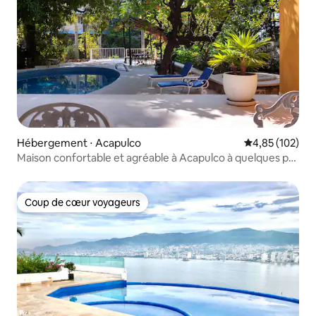
Hébergement ⋅ Acapulco
Évaluation moy
4,85 (102)
Maison confortable et agréable à Acapulco à quelques pas
de la Diana
Coup de cœur voyageurs
Coup de cœur voyageurs