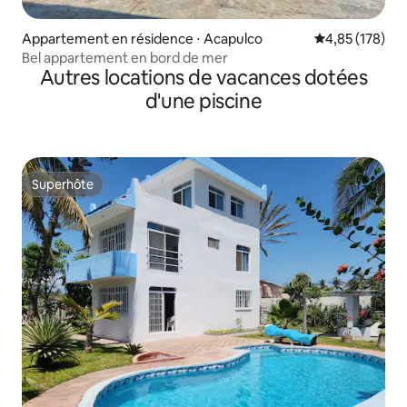
Appartement en résidence ⋅ Acapulco
Évaluation moy
4,85 (178)
Bel appartement en bord de mer
Autres locations de vacances dotées
d'une piscine
Superhôte
Superhôte