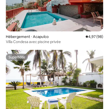
Hébergement ⋅ Acapulco
Évaluation mo
4,97 (98)
Villa Condesa avec piscine privée
Superhôte
Superhôte