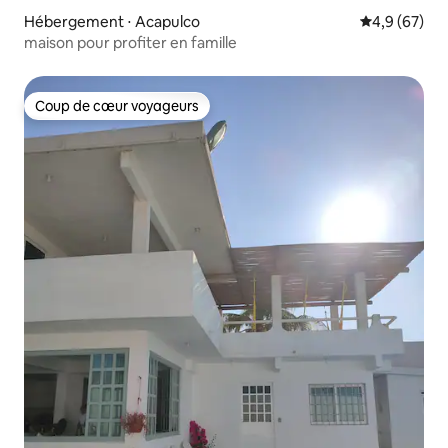
Hébergement ⋅ Acapulco
Évaluation m
4,9 (67)
maison pour profiter en famille
Coup de cœur voyageurs
Coup de cœur voyageurs