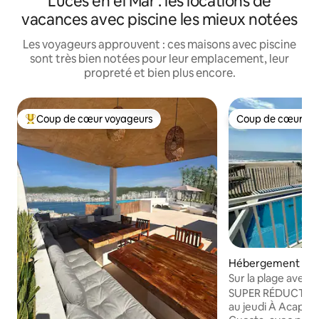
Luces en el Mar : les locations de
vacances avec piscine les mieux notées
Les voyageurs approuvent : ces maisons avec piscine
sont très bien notées pour leur emplacement, leur
propreté et bien plus encore.
Coup de cœur voyageurs
Coup de cœur vo
Coups de cœur voyageurs les plus appréciés
Coup de cœur vo
Hébergement ⋅ Ac
Juárez
Sur la plage avec c
du dimanche au je
SUPER RÉDUCTION 🏦 de D
au jeudi À Acapulco, en face de Pie de la