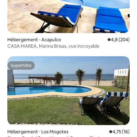
Hébergement ⋅ Acapulco
Évaluation mo
4,8 (204)
CASA MAREA, Marina Brisas, vue incroyable
Superhôte
Superhôte
Hébergement ⋅ Los Mogotes
Évaluation mo
4,75 (16)