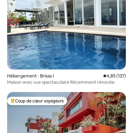
Hébergement ⋅ Brisas I
Évaluation moy
4,85 (137)
Maison avec vue spectaculaire Récemment rénovée
Coup de cœur voyageurs
Coups de cœur voyageurs les plus appréciés