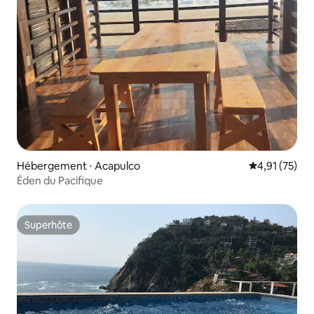
Hébergement ⋅ Acapulco
Évaluation mo
4,91 (75)
Éden du Pacifique
Superhôte
Superhôte