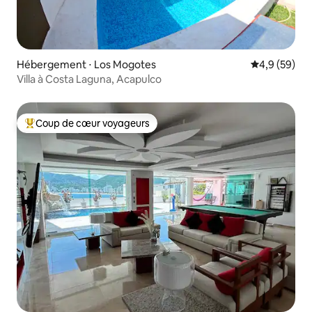
Hébergement ⋅ Los Mogotes
Évaluation m
4,9 (59)
Villa à Costa Laguna, Acapulco
Coup de cœur voyageurs
Coups de cœur voyageurs les plus appréciés