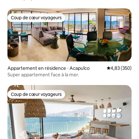
Coup de cœur voyageurs
Coup de cœur voyageurs
Appartement en résidence ⋅ Acapulco
Évaluation moy
4,83 (350)
Super appartement face à la mer.
Coup de cœur voyageurs
Coup de cœur voyageurs