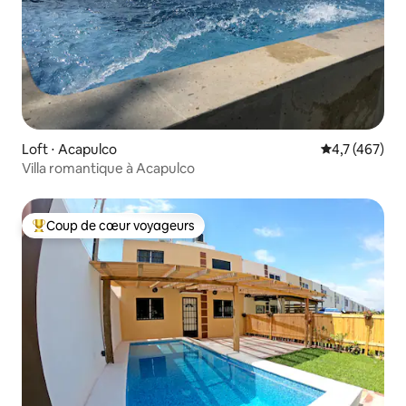
Loft ⋅ Acapulco
Évaluation mo
4,7 (467)
Villa romantique à Acapulco
Coup de cœur voyageurs
Coups de cœur voyageurs les plus appréciés