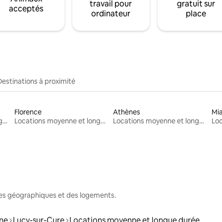
travail pour
gratuit sur
acceptés
ordinateur
place
Destinations à proximité
Florence
Athènes
Mi
Locations moyenne et longue durée
Locations moyenne et longue durée
Locations moyenne et longue durée
nes géographiques et des logements.
ne
Lucy-sur-Cure
Locations moyenne et longue durée