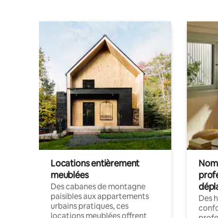
Locations entièrement
Noma
meublées
prof
dépl
Des cabanes de montagne
paisibles aux appartements
Des 
urbains pratiques, ces
confo
locations meublées offrent
profe