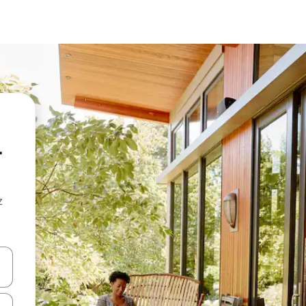
-
z
hes vers le haut et vers le bas pour les parcourir ou en appuyant et en fai