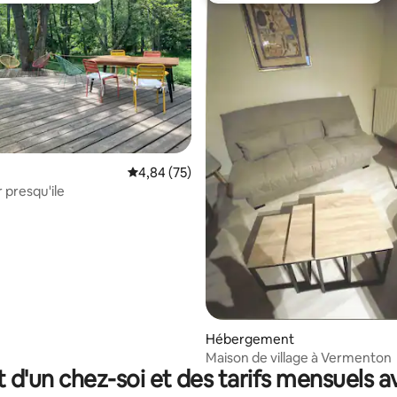
 la base de 218 commentaires : 4,93 sur 5
Évaluation moyenne sur la base de 75 commen
4,84 (75)
 presqu'ile
Hébergement
Maison de village à Vermenton
t d'un chez-soi et des tarifs mensuels 