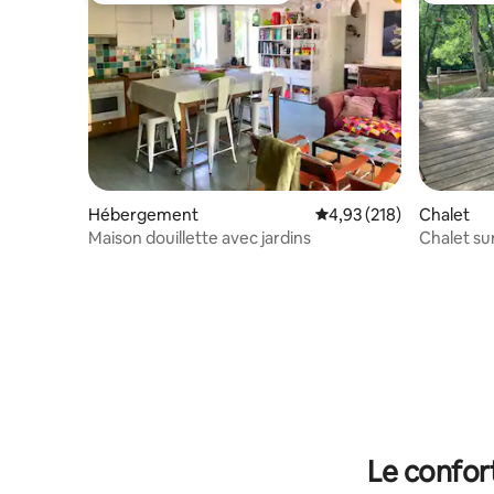
Hébergement
Évaluation moyenne sur
4,93 (218)
Chalet
Maison douillette avec jardins
Chalet sur
Le confor