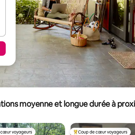
tions moyenne et longue durée à prox
 cœur voyageurs
Coup de cœur voyageurs
 cœur voyageurs
Coups de cœur voyageurs les p