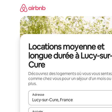
Aller
directement
au
contenu
Locations moyenne et
longue durée à Lucy-sur
Cure
Découvrez des logements où vous vous sente
comme chez vous pour un séjour d'un mois ou
plus.
Adresse
Lorsque les résultats s'affichent, utilisez les flèc
Arrivée