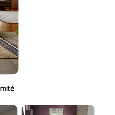
imité
lus appréciés