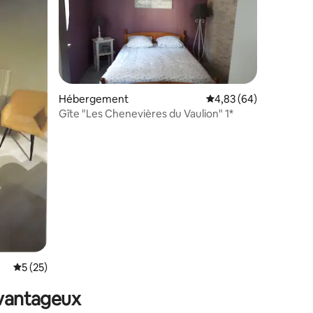
Hébergement
Évaluation moyenne su
4,83 (64)
Gîte "Les Chenevières du Vaulion" 1*
taires : 4,84 sur 5
Évaluation moyenne sur la base de 25 commentaires : 5 sur 5
5 (25)
avantageux