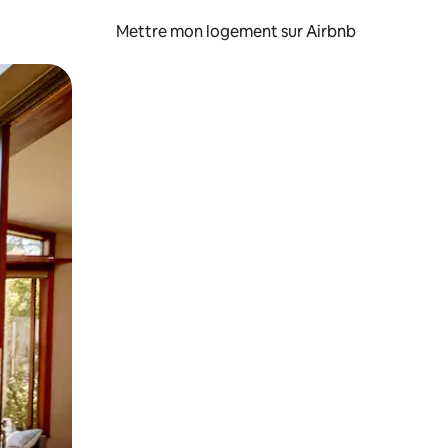
Mettre mon logement sur Airbnb
sant glisser.