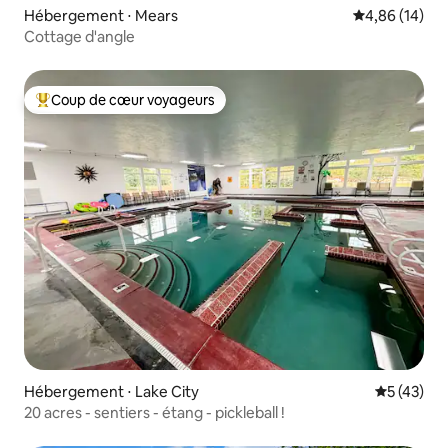
Hébergement ⋅ Mears
Évaluation mo
4,86 (14)
Cottage d'angle
Coup de cœur voyageurs
Coups de cœur voyageurs les plus appréciés
Hébergement ⋅ Lake City
Évaluation
5 (43)
20 acres - sentiers - étang - pickleball !