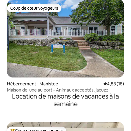
Coup de cœur voyageurs
Coup de cœur voyageurs
Hébergement ⋅ Manistee
Évaluation mo
4,83 (18)
Maison de luxe au port - Animaux acceptés, jacuzzi
Location de maisons de vacances à la
semaine
Coup de cœur voyageurs