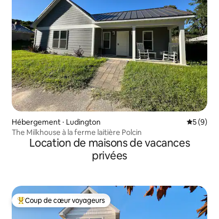
Hébergement ⋅ Ludington
Évaluatio
5 (9)
The Milkhouse à la ferme laitière Polcin
Location de maisons de vacances
privées
Coup de cœur voyageurs
Coups de cœur voyageurs les plus appréciés