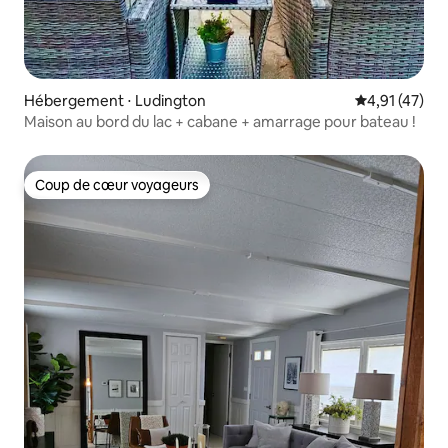
Hébergement ⋅ Ludington
Évaluation mo
4,91 (47)
Maison au bord du lac + cabane + amarrage pour bateau !
Coup de cœur voyageurs
Coup de cœur voyageurs