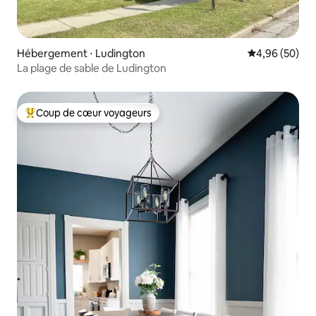
Hébergement ⋅ Ludington
Évaluation mo
4,96 (50)
La plage de sable de Ludington
Coup de cœur voyageurs
Coups de cœur voyageurs les plus appréciés