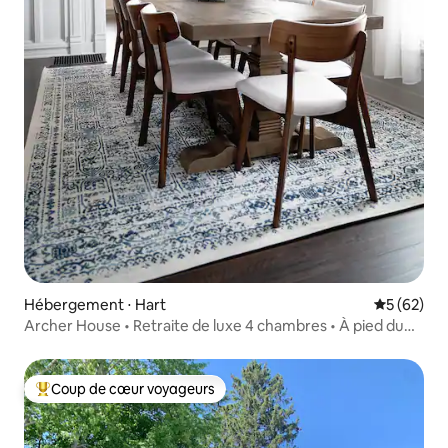
Hébergement ⋅ Hart
Évaluation
5 (62)
Archer House • Retraite de luxe 4 chambres • À pied du
lac
Coup de cœur voyageurs
Coups de cœur voyageurs les plus appréciés