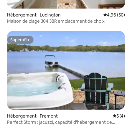
Hébergement ⋅ Ludington
Évaluation mo
4,96 (50)
Maison de plage 304 3BR emplacement de choix
Superhôte
Superhôte
Hébergement ⋅ Fremont
Évaluatio
5 (4)
Perfect Storm : jacuzzi, capacité d'hébergement de
10 personnes, plage de sable