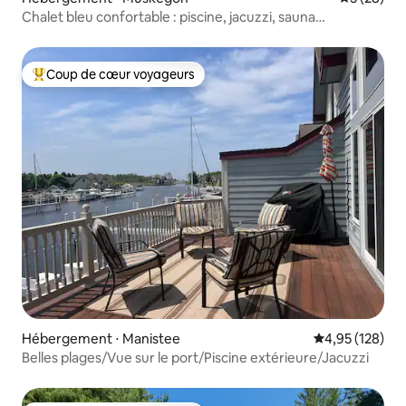
Chalet bleu confortable : piscine, jacuzzi, sauna
infrarouge,
Coup de cœur voyageurs
Coups de cœur voyageurs les plus appréciés
Hébergement ⋅ Manistee
Évaluation moy
4,95 (128)
Belles plages/Vue sur le port/Piscine extérieure/Jacuzzi