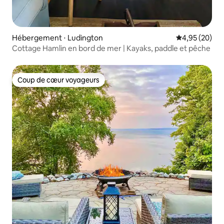
Hébergement ⋅ Ludington
Évaluation mo
4,95 (20)
Cottage Hamlin en bord de mer | Kayaks, paddle et pêche
Coup de cœur voyageurs
Coup de cœur voyageurs