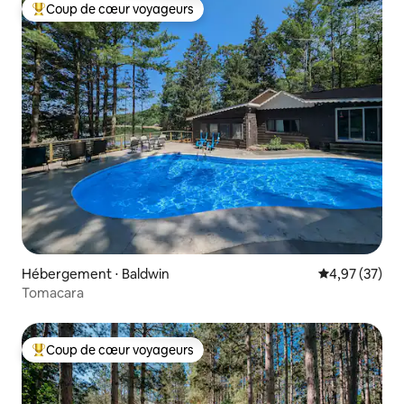
Coup de cœur voyageurs
Coups de cœur voyageurs les plus appréciés
Hébergement ⋅ Baldwin
Évaluation mo
4,97 (37)
Tomacara
Coup de cœur voyageurs
Coups de cœur voyageurs les plus appréciés