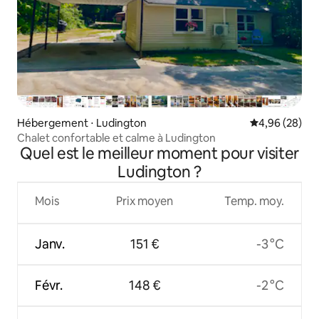
Hébergement ⋅ Ludington
Évaluation mo
4,96 (28)
Chalet confortable et calme à Ludington
Quel est le meilleur moment pour visiter
Ludington ?
Mois
Prix moyen
Temp. moy.
Janv.
151 €
-3 °C
Févr.
148 €
-2 °C