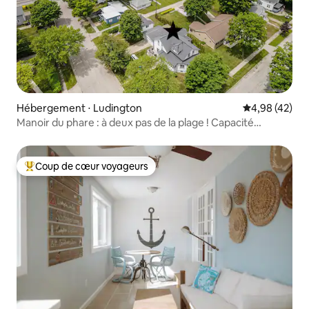
Hébergement ⋅ Ludington
Évaluation mo
4,98 (42)
Manoir du phare : à deux pas de la plage ! Capacité
d'accueil de 20 personnes !
Coup de cœur voyageurs
Coups de cœur voyageurs les plus appréciés