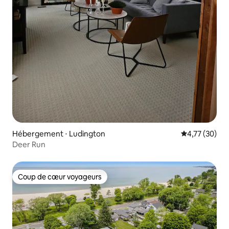
Hébergement ⋅ Ludington
Évaluation mo
4,77 (30)
Deer Run
Coup de cœur voyageurs
Coup de cœur voyageurs