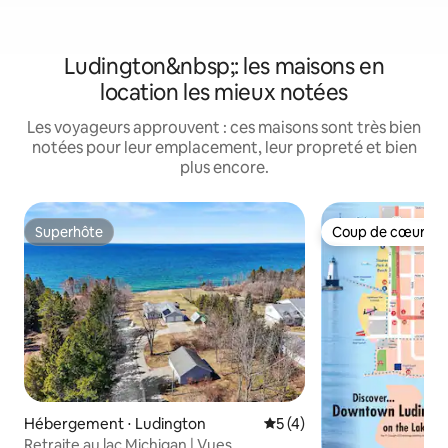
Ludington&nbsp;: les maisons en
location les mieux notées
Les voyageurs approuvent : ces maisons sont très bien
notées pour leur emplacement, leur propreté et bien
plus encore.
Superhôte
Coup de cœur vo
Superhôte
Coup de cœur vo
Hébergement ⋅ Ludington
Évaluation moyenne sur la 
5 (4)
Retraite au lac Michigan | Vues