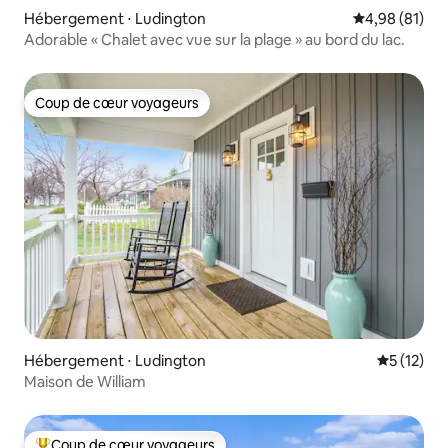
Hébergement ⋅ Ludington
Évaluation mo
4,98 (81)
Adorable « Chalet avec vue sur la plage » au bord du lac.
Coup de cœur voyageurs
Coup de cœur voyageurs
Hébergement ⋅ Ludington
Évaluation
5 (12)
Maison de William
Coup de cœur voyageurs