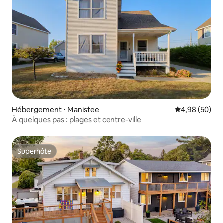
Hébergement ⋅ Manistee
Évaluation mo
4,98 (50)
À quelques pas : plages et centre-ville
Superhôte
Superhôte