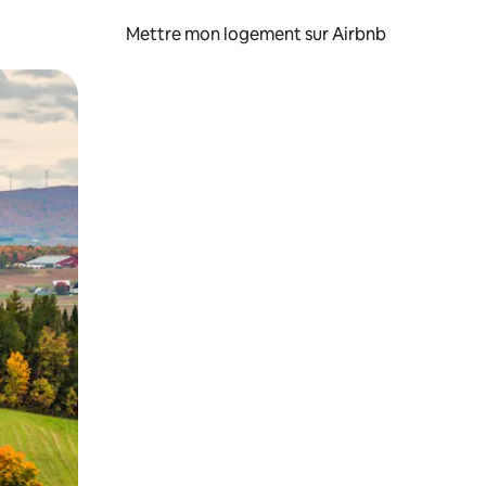
Mettre mon logement sur Airbnb
sant glisser.