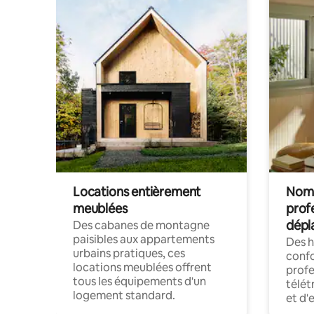
Locations entièrement
Noma
meublées
prof
dépl
Des cabanes de montagne
paisibles aux appartements
Des 
urbains pratiques, ces
confo
locations meublées offrent
profe
tous les équipements d'un
télét
logement standard.
et d'