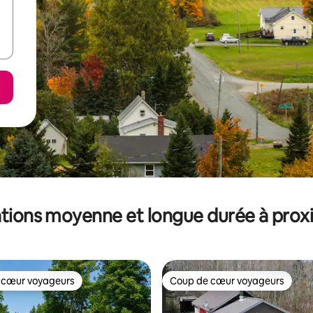
tions moyenne et longue durée à prox
 cœur voyageurs
Coup de cœur voyageurs
 cœur voyageurs
Coup de cœur voyageurs