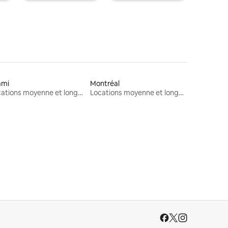
ami
Montréal
Locations moyenne et longue durée
Locations moyenne et longue durée