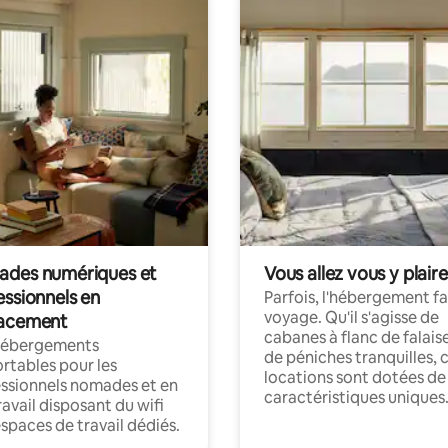
des numériques et
Vous allez vous y plaire
essionnels en
Parfois, l'hébergement fai
voyage. Qu'il s'agisse de
acement
cabanes à flanc de falais
hébergements
de péniches tranquilles, 
rtables pour les
locations sont dotées de
ssionnels nomades et en
caractéristiques uniques
ravail disposant du wifi
espaces de travail dédiés.