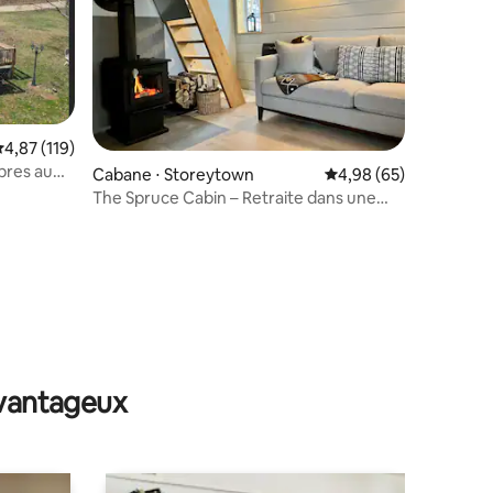
valuation moyenne sur la base de 119 commentaires : 4,87 sur 5
4,87 (119)
mmentaires : 5 sur 5
bres au
Cabane ⋅ Storeytown
Évaluation moyenne su
4,98 (65)
The Spruce Cabin – Retraite dans une
cabane privée au bord de la rivière
avantageux