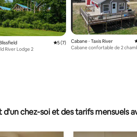
Cabane ⋅ Taxis River
É
lissfield
Évaluation moyenne sur la base de 7 co
5 (7)
Cabane confortable de 2 cham
d River Lodge 2
bord de l'eau
ur la base de 30 commentaires : 4,9 sur 5
t d'un chez-soi et des tarifs mensuels 