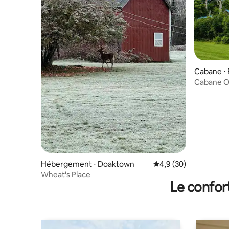
Cabane ⋅ B
Cabane Ol
Hébergement ⋅ Doaktown
Évaluation moyenne s
4,9 (30)
Wheat's Place
Le confor