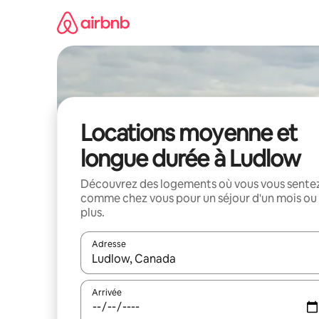
Aller
directement
au
contenu
Locations moyenne et
longue durée à Ludlow
Découvrez des logements où vous vous sente
comme chez vous pour un séjour d'un mois ou
plus.
Adresse
Lorsque les résultats s'affichent, utilisez les flèc
Arrivée