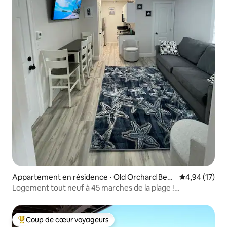
Appartement en résidence ⋅ Old Orchard Beac
Évaluation mo
4,94 (17)
h
Logement tout neuf à 45 marches de la plage !
4 personnes
Coup de cœur voyageurs
Coups de cœur voyageurs les plus appréciés