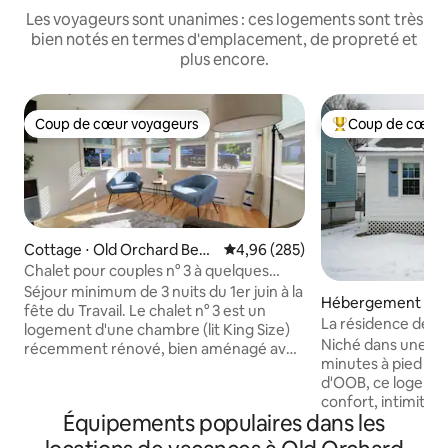
Les voyageurs sont unanimes : ces logements sont très
bien notés en termes d'emplacement, de propreté et
plus encore.
Coup de cœur voyageurs
Coup de cœur 
Coup de cœur voyageurs
Coups de cœur vo
Cottage ⋅ Old Orchard Beac
Évaluation moyenne sur la base 
4,96 (285)
h
Chalet pour couples n° 3 à quelques
minutes de la plage
Séjour minimum de 3 nuits du 1er juin à la
Hébergement ⋅ Ol
fête du Travail. Le chalet n° 3 est un
ach
La résidence des b
logement d'une chambre (lit King Size)
Niché dans une ru
récemment rénové, bien aménagé avec
minutes à pied de l
un mobilier confortable et des finitions
d'OOB, ce logemen
mises à jour. Il est équipé d'un décor
confort, intimité et
moderne. Le chalet dispose d'une
Équipements populaires dans les
Détendez-vous dan
cuisine entièrement équipée avec des
pour quatre perso
casseroles, des poêles et des ustensiles