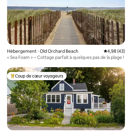
Hébergement ⋅ Old Orchard Beach
Évaluation mo
4,98 (43)
« Sea Foam » ~ Cottage parfait à quelques pas de la plage !
Coup de cœur voyageurs
Coups de cœur voyageurs les plus appréciés