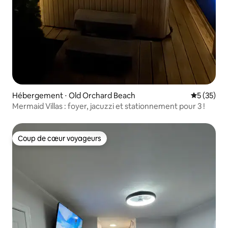
Hébergement ⋅ Old Orchard Beach
Évaluation
5 (35)
Mermaid Villas : foyer, jacuzzi et stationnement pour 3 !
Coup de cœur voyageurs
Coup de cœur voyageurs