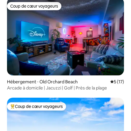
Coup de cœur voyageurs
Coup de cœur voyageurs
Hébergement ⋅ Old Orchard Beach
Évaluation
5 (17)
Arcade à domicile | Jacuzzi | Golf | Près de la plage
Coup de cœur voyageurs
Coups de cœur voyageurs les plus appréciés