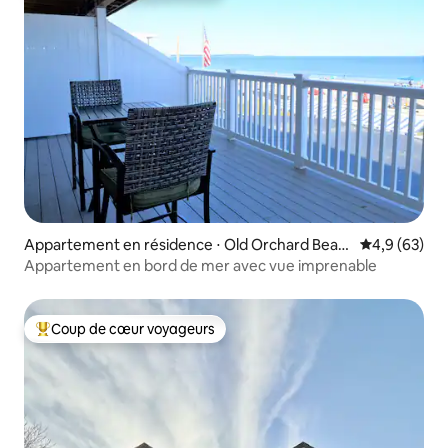
Appartement en résidence ⋅ Old Orchard Beac
Évaluation m
4,9 (63)
h
Appartement en bord de mer avec vue imprenable
Coup de cœur voyageurs
Coups de cœur voyageurs les plus appréciés