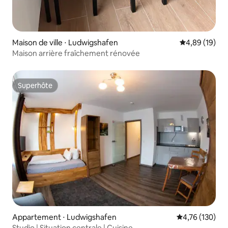
Maison de ville ⋅ Ludwigshafen
Évaluation mo
4,89 (19)
Maison arrière fraîchement rénovée
Superhôte
Superhôte
Appartement ⋅ Ludwigshafen
Évaluation moy
4,76 (130)
Studio | Situation centrale | Cuisine