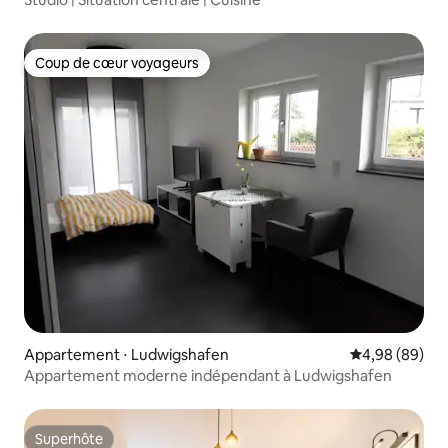
Coup de cœur voyageurs
Coup de cœur voyageurs
Appartement ⋅ Ludwigshafen
Évaluation mo
4,98 (89)
Appartement moderne indépendant à Ludwigshafen
Superhôte
Superhôte