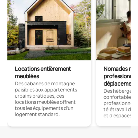
Locations entièrement
Nomades num
meublées
professionnel
déplacement
Des cabanes de montagne
paisibles aux appartements
Des hébergem
urbains pratiques, ces
confortables p
locations meublées offrent
professionnels
tous les équipements d'un
télétravail dis
logement standard.
et d'espaces de