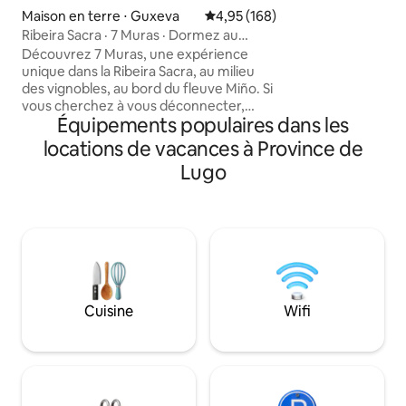
tout ce dont vous
Maison en terre ⋅ Guxeva
Évaluation moyenne sur la base 
4,95 (168)
séjour spectaculaire
Ribeira Sacra · 7 Muras · Dormez au
appartement de 3
milieu des vignes
Découvrez 7 Muras, une expérience
une chambre dotée
unique dans la Ribeira Sacra, au milieu
salle de bains et 
des vignobles, au bord du fleuve Miño. Si
trouve un canapé-li
vous cherchez à vous déconnecter,
disposera d'une bo
Équipements populaires dans les
vous trouverez ici le silence, la nature et
cafetière pour po
la quiétude. Vous dormirez dans une
locations de vacances à Province de
infusions et du caf
cave traditionnelle restaurée avec
Lugo
charme, dans un cadre unique. Profitez
de sa spectaculaire douche à
débordement avec vue. Profitez de
couchers de soleil uniques et d'une
expérience inoubliable en pleine nature.
Idéal pour les escapades romantiques. À
quelques mètres du chemin de Saint-
Jacques-de-Compostelle en hiver.
Cuisine
Wifi
Suivez-nous sur IG : @7_muras