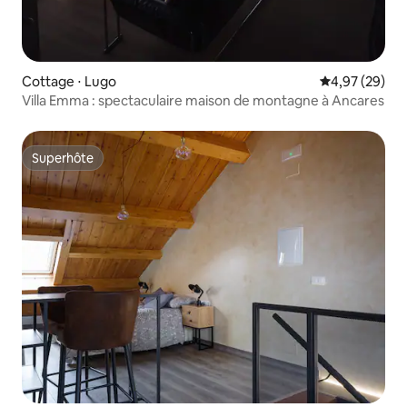
Cottage ⋅ Lugo
Évaluation mo
4,97 (29)
Villa Emma : spectaculaire maison de montagne à Ancares
Superhôte
Superhôte