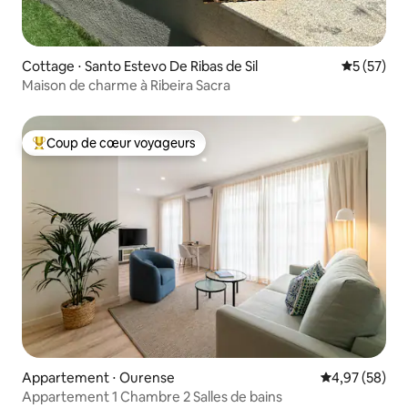
Cottage ⋅ Santo Estevo De Ribas de Sil
Évaluation
5 (57)
Maison de charme à Ribeira Sacra
Coup de cœur voyageurs
Coups de cœur voyageurs les plus appréciés
Appartement ⋅ Ourense
Évaluation mo
4,97 (58)
Appartement 1 Chambre 2 Salles de bains