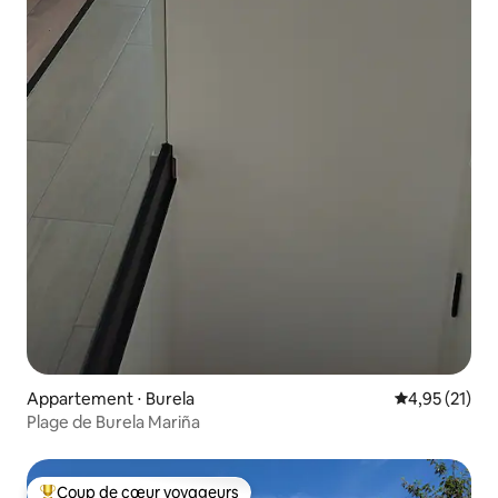
Appartement ⋅ Burela
Évaluation mo
4,95 (21)
Plage de Burela Mariña
Coup de cœur voyageurs