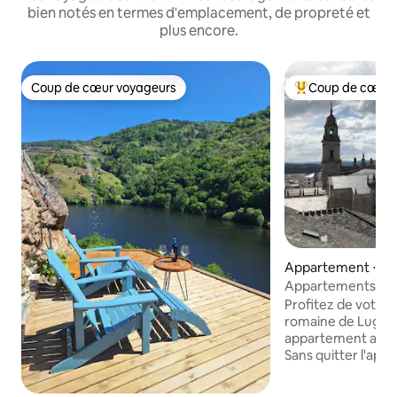
bien notés en termes d'emplacement, de propreté et
plus encore.
Coup de cœur voyageurs
Coup de cœur 
Coup de cœur voyageurs
Coups de cœur vo
Appartement ⋅ Lu
Appartements de 
Appartement co.
Profitez de votre s
romaine de Lugo d
appartement avec
Sans quitter l'app
profiter de la Plaz
de l'appartement,