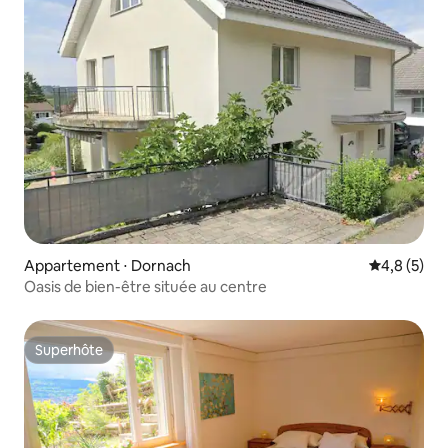
Appartement ⋅ Dornach
Évaluation 
4,8 (5)
Oasis de bien-être située au centre
Superhôte
Superhôte