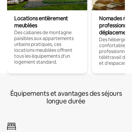
Locations entièrement
Nomades num
meublées
professionnel
déplacement
Des cabanes de montagne
paisibles aux appartements
Des hébergem
urbains pratiques, ces
confortables p
locations meublées offrent
professionnels
tous les équipements d'un
télétravail dis
logement standard.
et d'espaces de
Équipements et avantages des séjours
longue durée