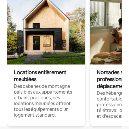
Locations entièrement
Nomades num
meublées
professionnel
déplacement
Des cabanes de montagne
paisibles aux appartements
Des hébergem
urbains pratiques, ces
confortables p
locations meublées offrent
professionnels
tous les équipements d'un
télétravail dis
logement standard.
et d'espaces de