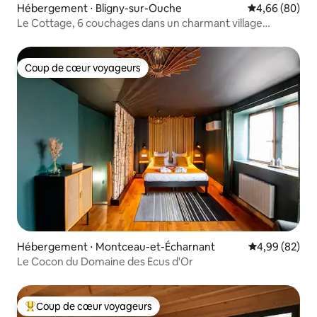
Hébergement ⋅ Bligny-sur-Ouche
Évaluation mo
4,66 (80)
Le Cottage, 6 couchages dans un charmant village
français
Coup de cœur voyageurs
Coup de cœur voyageurs
Hébergement ⋅ Montceau-et-Écharnant
Évaluation mo
4,99 (82)
Le Cocon du Domaine des Ecus d'Or
Coup de cœur voyageurs
Coups de cœur voyageurs les plus appréciés