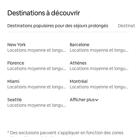
Destinations à découvrir
Destinations populaires pour des séjours prolongés
Destinati
New York
Barcelone
Locations moyenne et longue durée
Locations moyenne et longue durée
Florence
Athènes
Locations moyenne et longue durée
Locations moyenne et longue durée
Miami
Montréal
Locations moyenne et longue durée
Locations moyenne et longue durée
Seattle
Afficher plus
Locations moyenne et longue durée
* Des exclusions peuvent s'appliquer en fonction des zones