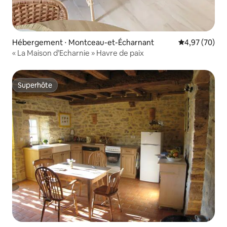
Hébergement ⋅ Montceau-et-Écharnant
Évaluation mo
4,97 (70)
« La Maison d’Echarnie » Havre de paix
Superhôte
Superhôte