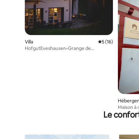
Villa
Évaluation moyenne
5 (16)
HofgutEveshausen•Grange de
jeux•Jardin•Groupes•Cozy
Héberge
Maison à
Le confor
de vacanc