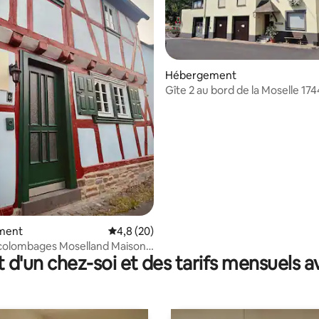
Hébergement
Gîte 2 au bord de la Moselle 17
 sur la base de 16 commentaires : 5 sur 5
Cochem
ment
Évaluation moyenne sur la base de 20 comm
4,8 (20)
 colombages Moselland Maison
t d'un chez-soi et des tarifs mensuels 
es Moselle