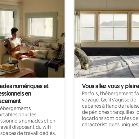
des numériques et
Vous allez vous y plaire
essionnels en
Parfois, l'hébergement fai
voyage. Qu'il s'agisse de
acement
cabanes à flanc de falais
hébergements
de péniches tranquilles, 
rtables pour les
locations sont dotées de
ssionnels nomades et en
caractéristiques uniques
ravail disposant du wifi
espaces de travail dédiés.