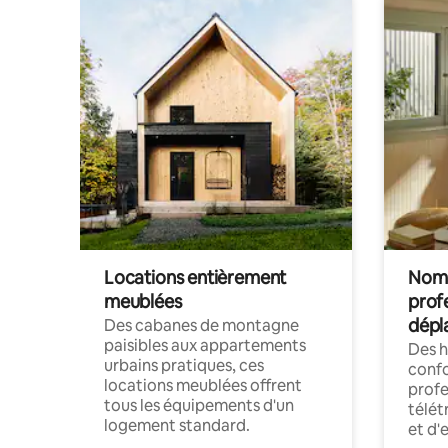
Locations entièrement
Noma
meublées
prof
dépl
Des cabanes de montagne
paisibles aux appartements
Des 
urbains pratiques, ces
confo
locations meublées offrent
profe
tous les équipements d'un
télét
logement standard.
et d'