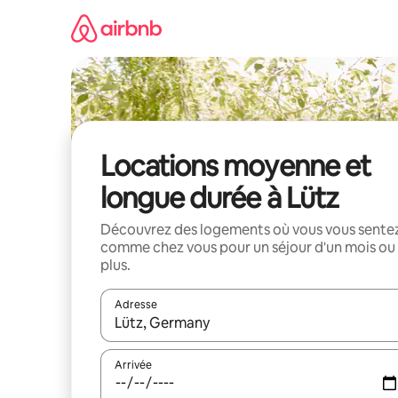
Aller
directement
au
contenu
Locations moyenne et
longue durée à Lütz
Découvrez des logements où vous vous sente
comme chez vous pour un séjour d'un mois ou
plus.
Adresse
Lorsque les résultats s'affichent, utilisez les flèc
Arrivée