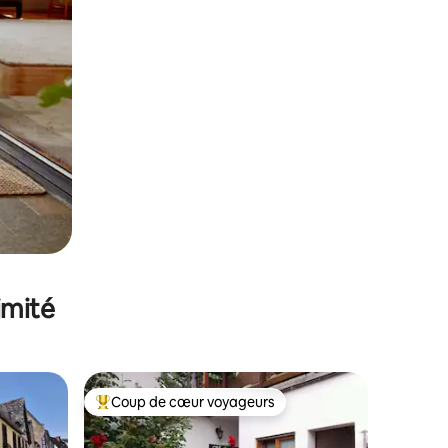
imité
Coup de cœur voyageurs
Coups de cœur voyageurs les plus appréciés