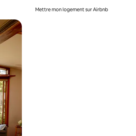
Mettre mon logement sur Airbnb
sant glisser.