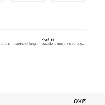
ami
Montréal
Locations moyenne et longue durée
Locations moyenne et longue durée