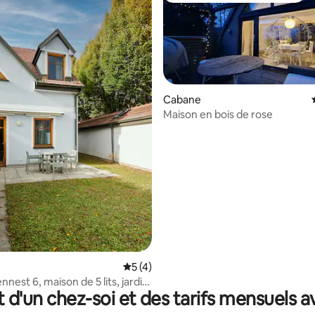
Cabane
Maison en bois de rose
ur la base de 10 commentaires : 4,9 sur 5
Évaluation moyenne sur la base de 4 co
5 (4)
nest 6, maison de 5 lits, jardin,
t d'un chez-soi et des tarifs mensuels 