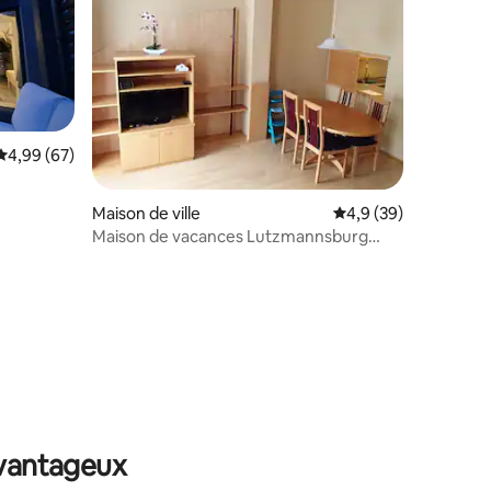
Évaluation moyenne sur la base de 67 commentaires : 4,99 sur 5
4,99 (67)
Maison de ville
Évaluation moyenne s
4,9 (39)
Maison de vacances Lutzmannsburg
avec accès direct aux thermes
mmentaires : 5 sur 5
avantageux