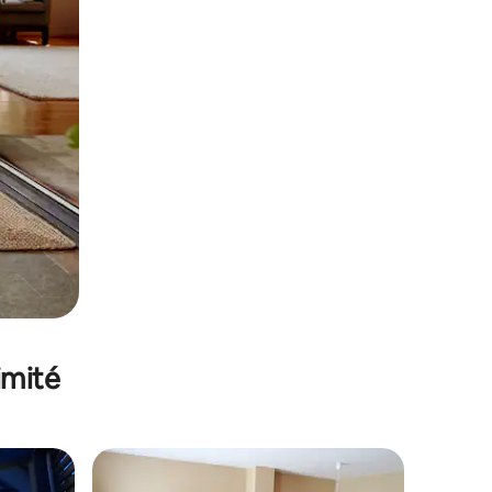
imité
lus appréciés