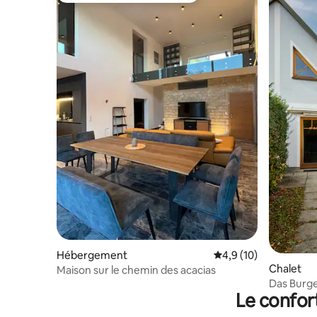
Hébergement
Évaluation moyenne s
4,9 (10)
Chalet
Maison sur le chemin des acacias
Das Burgen
Le confor
parking