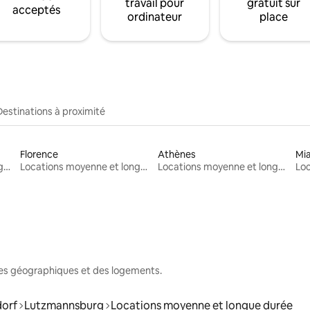
travail pour
gratuit sur
acceptés
ordinateur
place
Destinations à proximité
Florence
Athènes
Mi
Locations moyenne et longue durée
Locations moyenne et longue durée
Locations moyenne et longue durée
nes géographiques et des logements.
dorf
Lutzmannsburg
Locations moyenne et longue durée