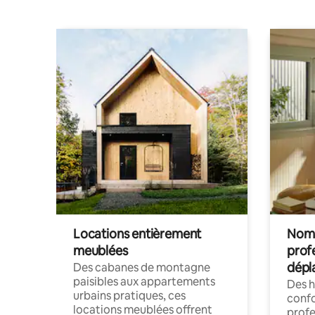
Locations entièrement
Noma
meublées
prof
dépl
Des cabanes de montagne
paisibles aux appartements
Des 
urbains pratiques, ces
confo
locations meublées offrent
profe