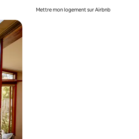
Mettre mon logement sur Airbnb
sant glisser.