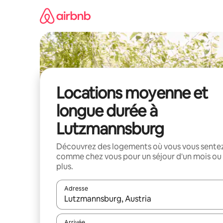
Aller
directement
au
contenu
Locations moyenne et
longue durée à
Lutzmannsburg
Découvrez des logements où vous vous sente
comme chez vous pour un séjour d'un mois ou
plus.
Adresse
Lorsque les résultats s'affichent, utilisez les flèc
Arrivée