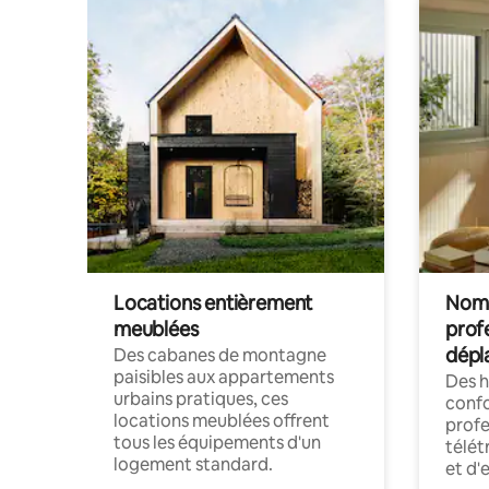
Locations entièrement
Noma
meublées
prof
dépl
Des cabanes de montagne
paisibles aux appartements
Des 
urbains pratiques, ces
confo
locations meublées offrent
profe
tous les équipements d'un
télét
logement standard.
et d'