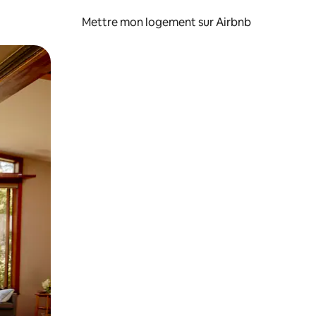
Mettre mon logement sur Airbnb
sant glisser.