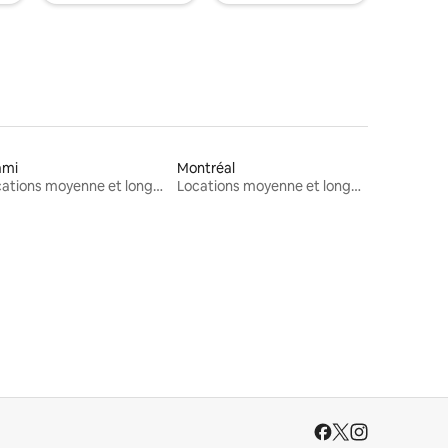
ami
Montréal
Locations moyenne et longue durée
Locations moyenne et longue durée