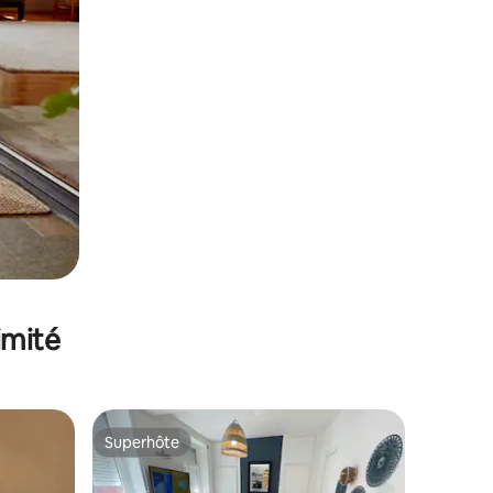
imité
Superhôte
lus appréciés
Superhôte