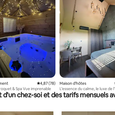
la base de 218 commentaires : 4,94 sur 5
ment
Évaluation moyenne sur la base de 78 commen
4,87 (78)
Maison d'hôtes
roquet & Spa Vue imprenable
L’essence du calme, le luxe de l’
t d'un chez-soi et des tarifs mensuels 