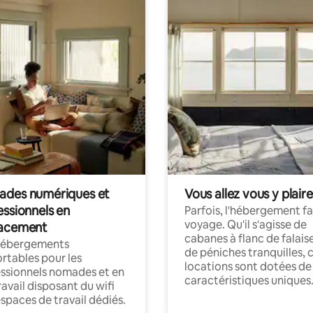
des numériques et
Vous allez vous y plaire
essionnels en
Parfois, l'hébergement fai
voyage. Qu'il s'agisse de
acement
cabanes à flanc de falais
hébergements
de péniches tranquilles, 
rtables pour les
locations sont dotées de
ssionnels nomades et en
caractéristiques uniques
ravail disposant du wifi
espaces de travail dédiés.