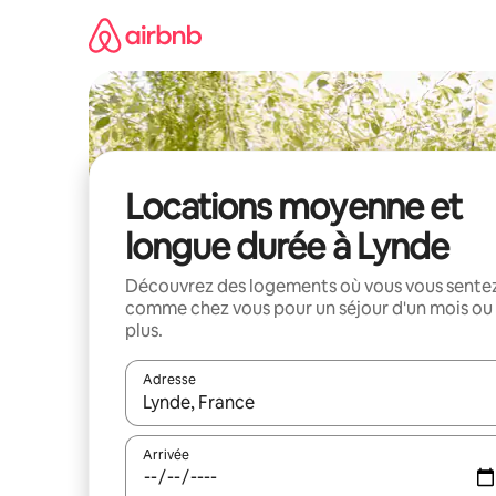
Aller
directement
au
contenu
Locations moyenne et
longue durée à Lynde
Découvrez des logements où vous vous sente
comme chez vous pour un séjour d'un mois ou
plus.
Adresse
Lorsque les résultats s'affichent, utilisez les flèc
Arrivée