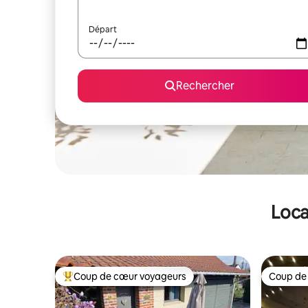
Départ
Rechercher
Loca
Coup de cœur voyageurs
Coup de
Coups de cœur voyageurs les plus appréciés
Coup de