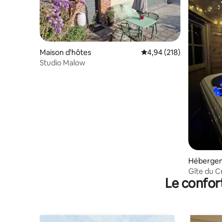
Maison d'hôtes
Évaluation moyenne sur 
4,94 (218)
Studio Malow
Héberge
Gîte du C
Le confor